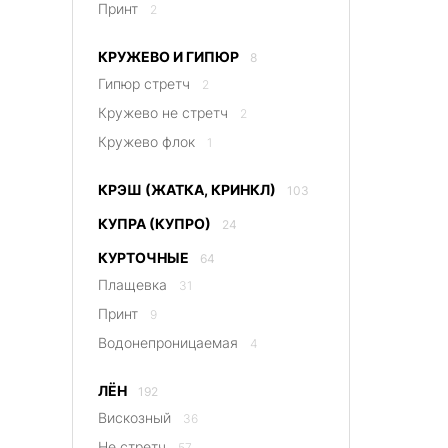
Принт
2
КРУЖЕВО И ГИПЮР
8
Гипюр стретч
2
Кружево не стретч
2
Кружево флок
1
КРЭШ (ЖАТКА, КРИНКЛ)
103
КУПРА (КУПРО)
24
КУРТОЧНЫЕ
64
Плащевка
31
Принт
9
Водонепроницаемая
4
ЛЁН
192
Вискозный
36
Не стретч
57