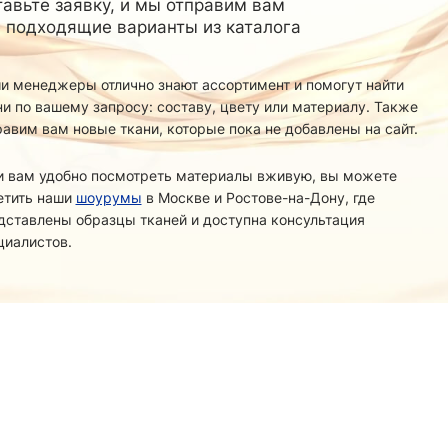
Стретч
Спортивный
24
авьте заявку, и мы отправим вам
Манго
18
Трикотаж
3
Матовый
15
 подходящие варианты из каталога
Принт
54
ФУТЕР
Принт
6
24
Ангора
3
Супер Софт однотонный
3
й основе
14
Креп
23
Вискозный
15
Абайные
3
и менеджеры отлично знают ассортимент и помогут найти
5
Вязаный
40
ни по вашему запросу: составу, цвету или материалу. Также
СЕТОЧКИ
46
Подкладка
Джерси
34
114
равим вам новые ткани, которые пока не добавлены на сайт.
Корея
5
Жаккард
36
Жаккард
24
ТКАНИ
8
Китай
3
Канада/Эласт
пюр
8
Трикотажная однотонная
22
Простая
и вам удобно посмотреть материалы вживую, вы можете
29
Лайкра(купал
Утепленная
1
етить наши
шоурумы
в Москве и Ростове-на-Дону, где
Лакоста (пике
Поливискоза
тч
28
2
дставлены образцы тканей и доступна консультация
Лапша
20
Принт
12
циалистов.
Масло
1