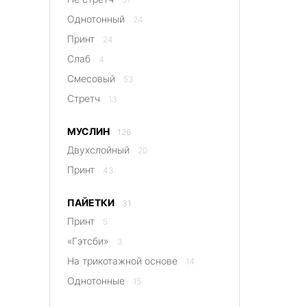
Однотонный
24
Принт
24
Слаб
4
Смесовый
53
Стретч
13
МУСЛИН
126
Двухслойный
20
Принт
43
ПАЙЕТКИ
31
Принт
5
«Гэтсби»
3
На трикотажной основе
14
Однотонные
15