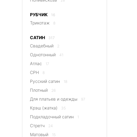
28
РУБЧИК
16
Трикотаж
8
САТИН
317
Свадебный
2
Однотонный
41
Атлас
17
CPH
8
Русский сатин
18
Плотный
26
Для платьев и одежды
97
Крэш (жатка)
35
Подкладочный сатин
1
Стретч
24
Матовый
15