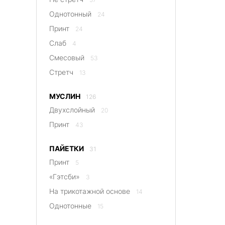
Однотонный
24
Принт
24
Слаб
4
Смесовый
53
Стретч
13
МУСЛИН
126
Двухслойный
20
Принт
43
ПАЙЕТКИ
31
Принт
5
«Гэтсби»
3
На трикотажной основе
14
Однотонные
15