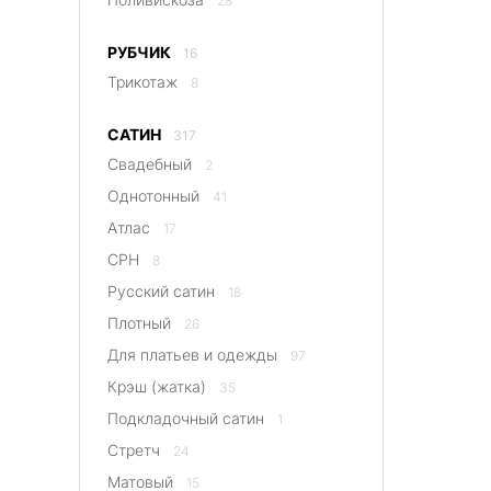
28
РУБЧИК
16
Трикотаж
8
САТИН
317
Свадебный
2
Однотонный
41
Атлас
17
CPH
8
Русский сатин
18
Плотный
26
Для платьев и одежды
97
Крэш (жатка)
35
Подкладочный сатин
1
Стретч
24
Матовый
15