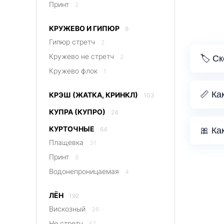
Принт
2
КРУЖЕВО И ГИПЮР
8
Гипюр стретч
2
Кружево не стретч
2
🏷️ С
Кружево флок
1
📏 Ка
КРЭШ (ЖАТКА, КРИНКЛ)
103
КУПРА (КУПРО)
24
КУРТОЧНЫЕ
64
🎀 Ка
Плащевка
31
Принт
9
Водонепроницаемая
4
ЛЁН
192
Вискозный
36
Не стретч
57