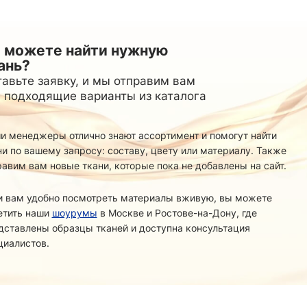
Стретч
Спортивный
24
Манго
18
Трикотаж
3
Матовый
15
Принт
54
ФУТЕР
Принт
6
24
Ангора
3
Супер Софт однотонный
3
й основе
14
Креп
23
Вискозный
 можете найти нужную
15
Абайные
3
5
Вязаный
ань?
40
СЕТОЧКИ
46
Подкладка
Джерси
34
114
авьте заявку, и мы отправим вам
Корея
5
Жаккард
36
 подходящие варианты из каталога
Жаккард
24
ТКАНИ
8
Китай
3
Канада/Эласт
пюр
8
Трикотажная однотонная
22
Простая
29
Лайкра(купал
Утепленная
1
и менеджеры отлично знают ассортимент и помогут найти
Лакоста (пике
Поливискоза
тч
28
2
ни по вашему запросу: составу, цвету или материалу. Также
Лапша
20
Принт
12
равим вам новые ткани, которые пока не добавлены на сайт.
Масло
1
и вам удобно посмотреть материалы вживую, вы можете
етить наши
шоурумы
в Москве и Ростове-на-Дону, где
дставлены образцы тканей и доступна консультация
циалистов.