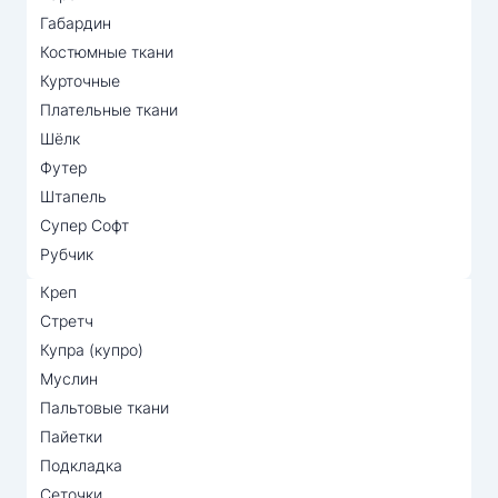
Габардин
Костюмные ткани
Курточные
Плательные ткани
Шёлк
Футер
Штапель
Супер Софт
Рубчик
Креп
Стретч
Купра (купро)
Муслин
Пальтовые ткани
Пайетки
Подкладка
Сеточки