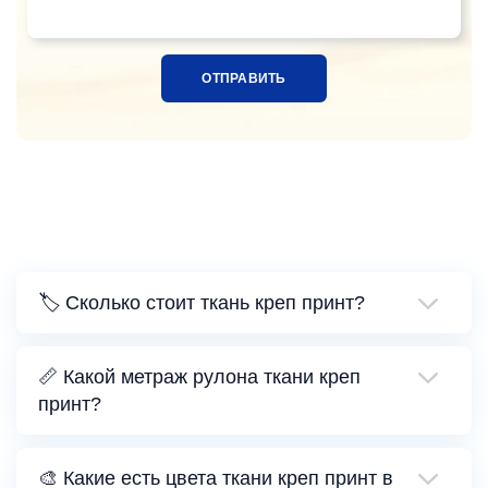
🏷️ Сколько стоит ткань креп принт?
📏 Какой метраж рулона ткани креп
принт?
🎨 Какие есть цвета ткани креп принт в