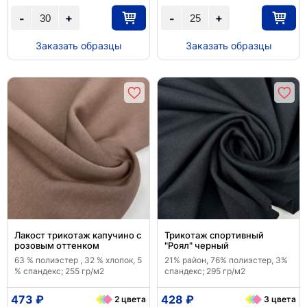
+
+
-
-
Заказать образцы
Заказать образцы
Лакост трикотаж капучино с
Трикотаж спортивный
розовым оттенком
"Роял" черный
63 % полиэстер , 32 % хлопок, 5
21% район, 76% полиэстер, 3%
% спандекс; 255 гр/м2
спандекс; 295 гр/м2
473 ₽
428 ₽
2 цвета
3 цвета