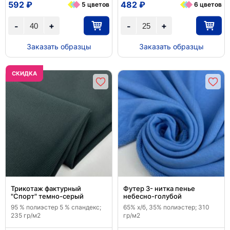
592 ₽
482 ₽
5 цветов
6 цветов
+
+
-
-
Заказать образцы
Заказать образцы
CКИДКА
Трикотаж фактурный
Футер 3- нитка пенье
"Спорт" темно-серый
небесно-голубой
95 % полиэстер 5 % спандекс;
65% х/б, 35% полиэстер; 310
235 гр/м2
гр/м2