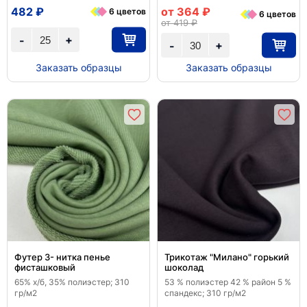
482 ₽
от 364 ₽
6 цветов
6 цветов
от 419 ₽
+
-
+
-
Заказать образцы
Заказать образцы
Футер 3- нитка пенье
Трикотаж "Милано" горький
фисташковый
шоколад
65% х/б, 35% полиэстер; 310
53 % полиэстер 42 % район 5 %
гр/м2
спандекс; 310 гр/м2