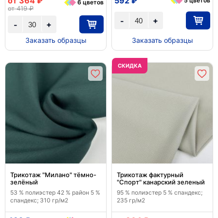
от 364 ₽
592 ₽
5 цветов
6 цветов
от 419 ₽
+
-
+
-
Заказать образцы
Заказать образцы
CКИДКА
Трикотаж "Милано" тёмно-
Трикотаж фактурный
зелёный
"Спорт" канарский зеленый
53 % полиэстер 42 % район 5 %
95 % полиэстер 5 % спандекс;
спандекс; 310 гр/м2
235 гр/м2