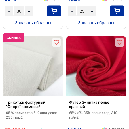
+
+
-
-
Заказать образцы
Заказать образцы
CКИДКА
Трикотаж фактурный
Футер 3- нитка пенье
"Спорт" кремовый
красный
95 % полиэстер 5 % спандекс;
65% х/б, 35% полиэстер; 310
235 гр/м2
гр/м2