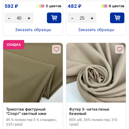
592 ₽
482 ₽
5 цветов
6 цветов
+
+
-
-
Заказать образцы
Заказать образцы
CКИДКА
Трикотаж фактурный
Футер 3- нитка пенье
"Спорт" светлый хаки
бежевый
95 % полиэстер 5 % спандекс;
65% х/б, 35% полиэстер; 310
235 гр/м2
гр/м2