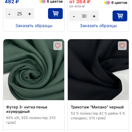
482 ₽
от 364 ₽
6 цветов
6 цветов
от 419 ₽
+
-
+
-
Заказать образцы
Заказать образцы
Футер 3- нитка пенье
Трикотаж "Милано" черный
изумрудный
53 % полиэстер 42 % район 5 %
65% х/б, 35% полиэстер; 310
спандекс; 310 гр/м2
гр/м2