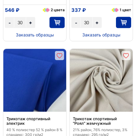
546 ₽
337 ₽
2 цвета
1 цвет
+
+
-
-
Заказать образцы
Заказать образцы
Трикотаж спортивный
Трикотаж спортивный
электрик
"Роял" жемчужный
40 % полиэстер 52 % район 8 %
21% район, 76% полиэстер, 3%
спандекс; 300 гр/м2
спандекс; 295 гр/м2