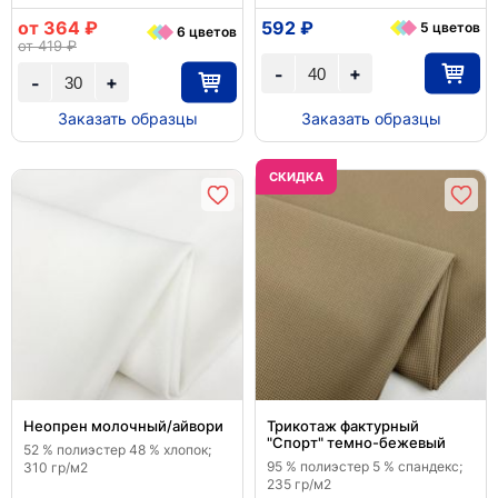
от 364 ₽
592 ₽
5 цветов
6 цветов
от 419 ₽
+
-
+
-
Заказать образцы
Заказать образцы
CКИДКА
Неопрен молочный/айвори
Трикотаж фактурный
"Спорт" темно-бежевый
52 % полиэстер 48 % хлопок;
95 % полиэстер 5 % спандекс;
310 гр/м2
235 гр/м2