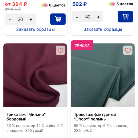
от 364 ₽
592 ₽
5 цветов
6 цветов
от 419 ₽
+
-
+
-
Заказать образцы
Заказать образцы
CКИДКА
Трикотаж "Милано"
Трикотаж фактурный
бордовый
"Спорт" полынь
53 % полиэстер 42 % район 5 %
95 % полиэстер 5 % спандекс;
спандекс; 310 гр/м2
235 гр/м2