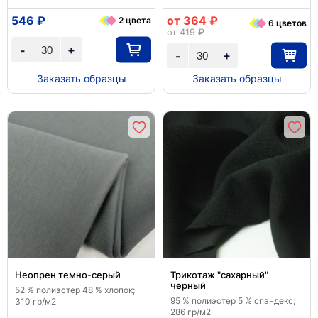
546 ₽
от 364 ₽
2 цвета
6 цветов
от 419 ₽
+
-
+
-
Заказать образцы
Заказать образцы
Неопрен темно-серый
Трикотаж "сахарный"
черный
52 % полиэстер 48 % хлопок;
95 % полиэстер 5 % спандекс;
310 гр/м2
286 гр/м2