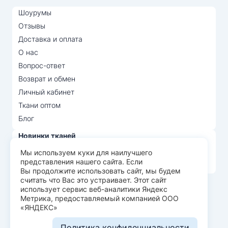
Шоурумы
Отзывы
Доставка и оплата
О нас
Вопрос-ответ
Возврат и обмен
Личный кабинет
Ткани оптом
Блог
Новинки тканей
Распродажа тканей
Мы используем куки для наилучшего
представления нашего сайта. Если
Лидеры продаж
Вы продолжите использовать сайт, мы будем
считать что Вас это устраивает. Этот сайт
использует сервис веб-аналитики Яндекс
© Арт Текс — продажа тканей оптом, 2026
Метрика, предоставляемый компанией ООО
«ЯНДЕКС»
Пользовательское соглашение
Политика конфиденциальности
Политика конфиденциальности