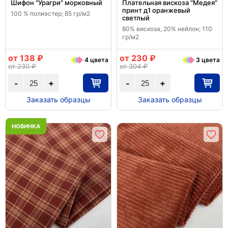
Шифон "Урагри" морковный
Плательная вискоза "Медея"
принт д1 оранжевый
100 % полиэстер; 85 гр/м2
светлый
80% вискоза, 20% нейлон; 110
гр/м2
от 138 ₽
от 230 ₽
4 цвета
3 цвета
от 230 ₽
от 304 ₽
+
+
-
-
Заказать образцы
Заказать образцы
НОВИНКА