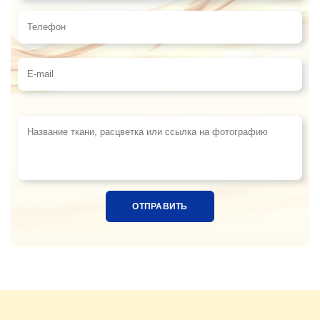
Телефон
E-mail
Название ткани, расцветка или ссылка на фотограф