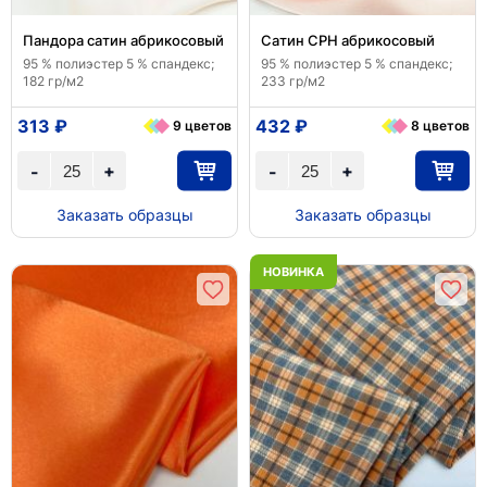
Пандора сатин абрикосовый
Сатин CPH абрикосовый
95 % полиэстер 5 % спандекс;
95 % полиэстер 5 % спандекс;
182 гр/м2
233 гр/м2
313 ₽
432 ₽
9 цветов
8 цветов
+
+
-
-
Заказать образцы
Заказать образцы
НОВИНКА