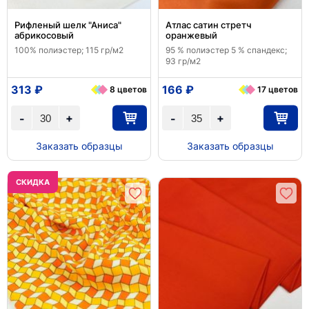
Рифленый шелк "Аниса"
Атлас сатин стретч
абрикосовый
оранжевый
100% полиэстер; 115 гр/м2
95 % полиэстер 5 % спандекс;
93 гр/м2
313 ₽
166 ₽
8 цветов
17 цветов
+
+
-
-
Заказать образцы
Заказать образцы
CКИДКА