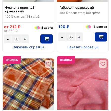
Фланель принт д3
Габардин оранжевый
оранжевый
100 % полиэстер; 150 гр/м2
100% хлопок; 163 гр/м2
от 212 ₽
120 ₽
16 цветов
4 цвета
от 359 ₽
+
-
+
-
Заказать образцы
Заказать образцы
CКИДКА
CКИДКА