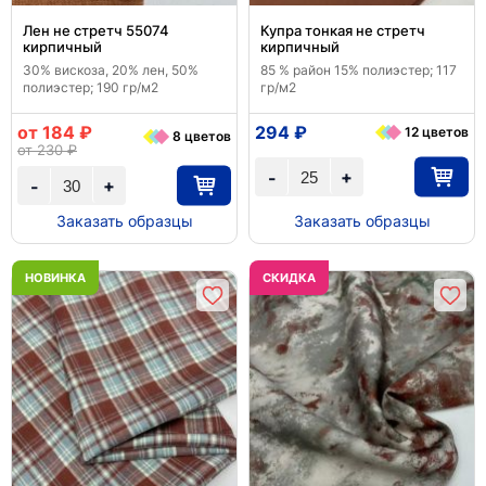
Лен не стретч 55074
Купра тонкая не стретч
кирпичный
кирпичный
30% вискоза, 20% лен, 50%
85 % район 15% полиэстер; 117
полиэстер; 190 гр/м2
гр/м2
от 184 ₽
294 ₽
12 цветов
8 цветов
от 230 ₽
+
-
+
-
Заказать образцы
Заказать образцы
НОВИНКА
CКИДКА