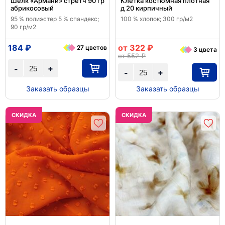
Шелк «Армани» стретч 90 гр
Клетка костюмная плотная
абрикосовый
д 20 кирпичный
95 % полиэстер 5 % спандекс;
100 % хлопок; 300 гр/м2
90 гр/м2
184 ₽
от 322 ₽
27 цветов
3 цвета
от 552 ₽
+
-
+
-
Заказать образцы
Заказать образцы
CКИДКА
CКИДКА