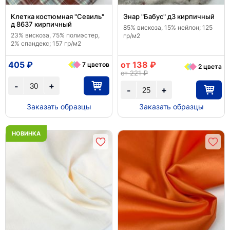
Клетка костюмная "Севиль"
Энар "Бабус" д3 кирпичный
д 8637 кирпичный
85% вискоза, 15% нейлон; 125
23% вискоза, 75% полиэстер,
гр/м2
2% спандекс; 157 гр/м2
405 ₽
от 138 ₽
7 цветов
2 цвета
от 221 ₽
+
-
+
-
Заказать образцы
Заказать образцы
НОВИНКА