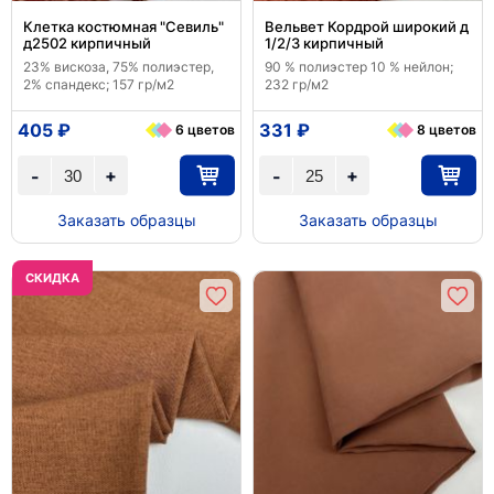
Клетка костюмная "Севиль"
Вельвет Кордрой широкий д
д2502 кирпичный
1/2/3 кирпичный
23% вискоза, 75% полиэстер,
90 % полиэстер 10 % нейлон;
2% спандекс; 157 гр/м2
232 гр/м2
405 ₽
331 ₽
6 цветов
8 цветов
+
+
-
-
Заказать образцы
Заказать образцы
CКИДКА