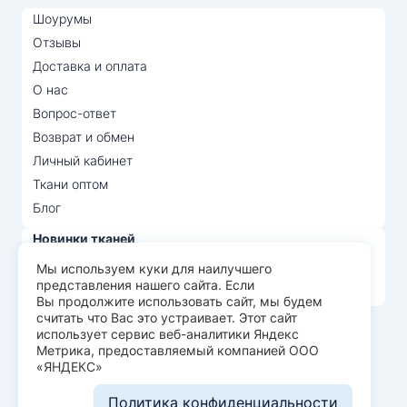
Шоурумы
Отзывы
Доставка и оплата
О нас
Вопрос-ответ
Возврат и обмен
Личный кабинет
Ткани оптом
Блог
Новинки тканей
Распродажа тканей
Мы используем куки для наилучшего
представления нашего сайта. Если
Лидеры продаж
Вы продолжите использовать сайт, мы будем
считать что Вас это устраивает. Этот сайт
использует сервис веб-аналитики Яндекс
© Арт Текс — продажа тканей оптом, 2026
Метрика, предоставляемый компанией ООО
«ЯНДЕКС»
Пользовательское соглашение
Политика конфиденциальности
Политика конфиденциальности