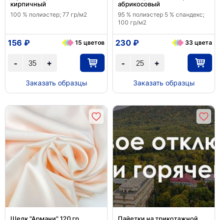
кирпичный
абрикосовый
100 % полиэстер; 77 гр/м2
95 % полиэстер 5 % спандекс;
100 гр/м2
156 ₽
230 ₽
15 цветов
33 цвета
+
+
-
-
Заказать образцы
Заказать образцы
Шелк "Армани" 120 гр
Пайетки на трикотажной