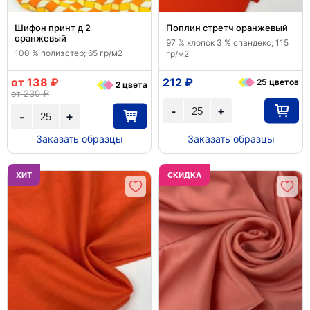
Шифон принт д 2
Поплин стретч оранжевый
оранжевый
97 % хлопок 3 % спандекс; 115
100 % полиэстер; 65 гр/м2
гр/м2
от 138 ₽
212 ₽
25 цветов
2 цвета
от 230 ₽
+
-
+
-
Заказать образцы
Заказать образцы
ХИТ
CКИДКА