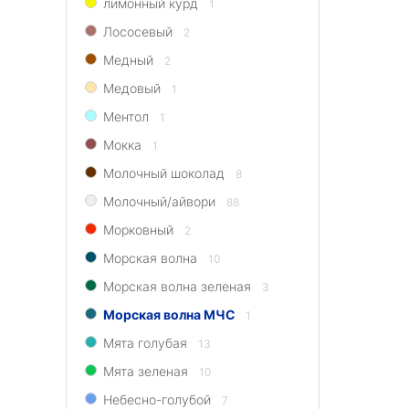
лимонный курд
1
Лососевый
2
Медный
2
Медовый
1
Ментол
1
Мокка
1
Молочный шоколад
8
Молочный/айвори
88
Морковный
2
Морская волна
10
Морская волна зеленая
3
Морская волна МЧС
1
Мята голубая
13
Мята зеленая
10
Небесно-голубой
7