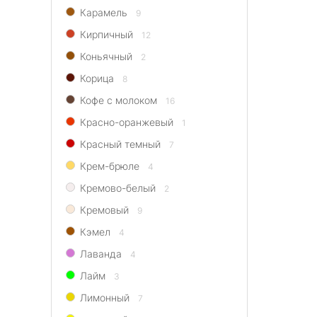
Карамель
9
Кирпичный
12
Коньячный
2
Корица
8
Кофе с молоком
16
Красно-оранжевый
1
Красный темный
7
Крем-брюле
4
Кремово-белый
2
Кремовый
9
Кэмел
4
Лаванда
4
Лайм
3
Лимонный
7