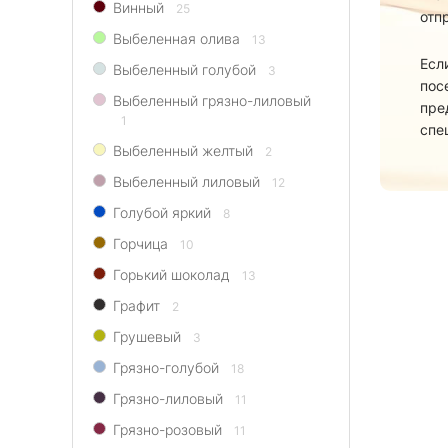
Винный
25
отп
Выбеленная олива
13
Есл
Выбеленный голубой
3
пос
Выбеленный грязно-лиловый
пре
1
спе
Выбеленный желтый
2
Выбеленный лиловый
12
Голубой яркий
8
Горчица
10
Горький шоколад
13
Графит
2
Грушевый
3
Грязно-голубой
18
Грязно-лиловый
11
Грязно-розовый
11