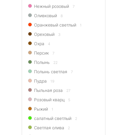
Нежный розовый
7
Оливковый
8
Оранжевый светлый
1
Ореховый
3
Охра
4
Персик
7
Полынь
22
Полынь светлая
7
Пудра
19
Пыльная роза
27
Розовый кварц
5
Рыжий
1
салатный светлый
2
Светлая олива
2