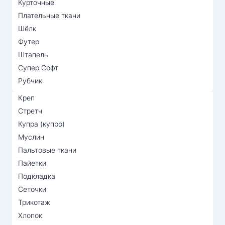
Курточные
Плательные ткани
Шёлк
Футер
Штапель
Супер Софт
Рубчик
Креп
Стретч
Купра (купро)
Муслин
Пальтовые ткани
Пайетки
Подкладка
Сеточки
Трикотаж
Хлопок