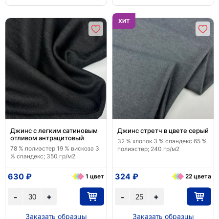
ХИТ
Джинс с легким сатиновым
Джинс стретч в цвете серый
отливом антрацитовый
32 % хлопок 3 % спандекс 65 %
78 % полиэстер 19 % вискоза 3
полиэстер; 240 гр/м2
% спандекс; 350 гр/м2
630 ₽
324 ₽
1 цвет
22 цвета
+
+
-
-
Заказать образцы
Заказать образцы