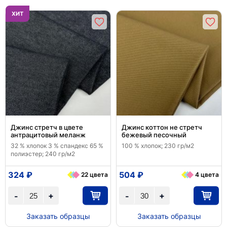
ХИТ
Джинс стретч в цвете
Джинс коттон не стретч
антрацитовый меланж
бежевый песочный
32 % хлопок 3 % спандекс 65 %
100 % хлопок; 230 гр/м2
полиэстер; 240 гр/м2
324 ₽
504 ₽
22 цвета
4 цвета
+
+
-
-
Заказать образцы
Заказать образцы