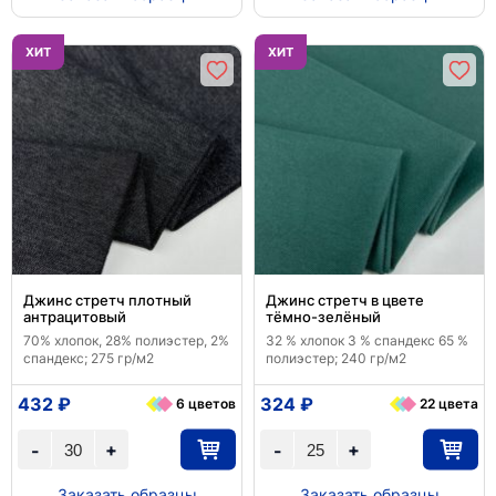
ХИТ
ХИТ
Джинс стретч плотный
Джинс стретч в цвете
антрацитовый
тёмно-зелёный
70% хлопок, 28% полиэстер, 2%
32 % хлопок 3 % спандекс 65 %
спандекс; 275 гр/м2
полиэстер; 240 гр/м2
432 ₽
324 ₽
6 цветов
22 цвета
+
+
-
-
Заказать образцы
Заказать образцы