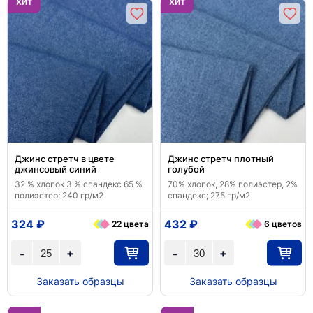
ХИТ
ХИТ
Джинс стретч в цвете
Джинс стретч плотный
джинсовый синий
голубой
32 % хлопок 3 % спандекс 65 %
70% хлопок, 28% полиэстер, 2%
полиэстер; 240 гр/м2
спандекс; 275 гр/м2
324 ₽
432 ₽
22 цвета
6 цветов
+
+
-
-
Заказать образцы
Заказать образцы