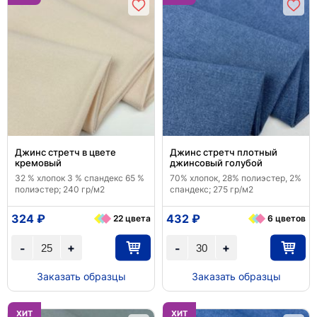
Джинс стретч в цвете
Джинс стретч плотный
кремовый
джинсовый голубой
32 % хлопок 3 % спандекс 65 %
70% хлопок, 28% полиэстер, 2%
полиэстер; 240 гр/м2
спандекс; 275 гр/м2
324 ₽
432 ₽
22 цвета
6 цветов
+
+
-
-
Заказать образцы
Заказать образцы
ХИТ
ХИТ