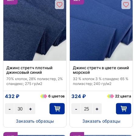
Джинс стретч плотный
Джинс стретч в цвете синий
джинсовый синий
морской
70% хлопок, 28% полиэстер, 2%
32 % хлопок 3 % спандекс 65 %
спандекс; 275 гр/м2
полиэстер; 240 гр/м2
432 ₽
324 ₽
6 цветов
22 цвета
+
+
-
-
Заказать образцы
Заказать образцы