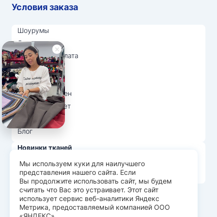
Условия заказа
Шоурумы
Отзывы
Доставка и оплата
О нас
Вопрос-ответ
Возврат и обмен
Личный кабинет
Ткани оптом
Блог
Новинки тканей
Распродажа тканей
Мы используем куки для наилучшего
представления нашего сайта. Если
Лидеры продаж
Вы продолжите использовать сайт, мы будем
считать что Вас это устраивает. Этот сайт
использует сервис веб-аналитики Яндекс
© Арт Текс — продажа тканей оптом, 2026
Метрика, предоставляемый компанией ООО
«ЯНДЕКС»