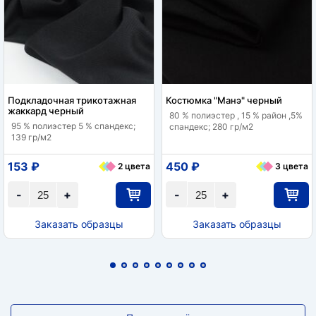
Подкладочная трикотажная
Костюмка "Манэ" черный
жаккард черный
80 % полиэстер , 15 % район ,5%
95 % полиэстер 5 % спандекс;
спандекс; 280 гр/м2
139 гр/м2
153 ₽
450 ₽
2 цвета
3 цвета
-
+
-
+
Заказать образцы
Заказать образцы