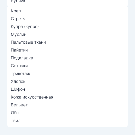
Рубчик
Креп
Стретч
Купра (купро)
Муслин
Пальтовые ткани
Пайетки
Подкладка
Сеточки
Трикотаж
Хлопок
Шифон
Кожа искусственная
Вельвет
Лён
Твил