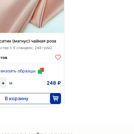
сатин (магнус) чайная роза
стер 5 % спандекс; 248 гр/м2
етов
Заказать образцы
+
248 ₽
м.
В корзину
7452
30