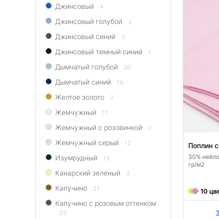
Джинсовый
4
Джинсовый голубой
3
Джинсовый синий
3
Джинсовый темный синий
1
Дымчатый голубой
20
Дымчатый синий
19
Желтое золото
2
Жемчужный
11
Жемчужный с розовинкой
2
Жемчужный серый
12
Поплин с
30% нейлон
Изумрудный
13
гр/м2
Канарский зеленый
3
Капучино
27
10 цв
Капучино с розовым оттенком
33