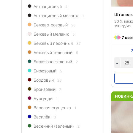
На флисе
ПАЙЕТКИ
1
Однотонные
31
Антрацитовый
80
4
Под рептилию
«Гэтсби»
2
Пикачу
3
10
Штапель 
Антрацитовый меланж
1
Трикотажная основа
На трикотажно
11
Принт
75
30 % виско
Бежево-розовый
Однотонные
28
1
150 гр/м2
Креп
65
КОСТЮМНЫЕ ТКАНИ
327
Принт
5
Бежевый меланж
5
Жаккард
Принт
7 цве
1
2
Бежевый песочный
Однотонные
37
ПАЛЬТОВЫЕ 
80
Кружево и ги
Пикачу
Кашемир
10
3
Бежевый телесный
9
Гипюр стретч
2
Принт
Каракуль
75
1
Бирюзово-зеленый
Кружево не стре
2
-
Кружево флок
1
Бирюзовый
5
Бордовый
26
Бронзовый
7
НОВИНК
Бургунди
1
Вареная сгущенка
1
Василёк
3
Весенний (зелёный)
2