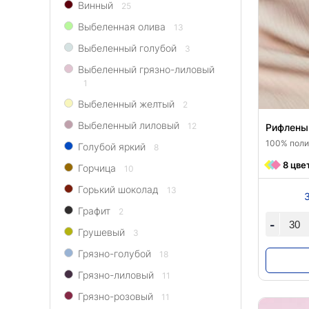
Винный
25
Выбеленная олива
13
Выбеленный голубой
3
Выбеленный грязно-лиловый
1
Выбеленный желтый
2
Выбеленный лиловый
12
Рифленый
100% полиэ
Голубой яркий
8
8 цве
Горчица
10
Горький шоколад
13
Графит
2
-
Грушевый
3
Грязно-голубой
18
Грязно-лиловый
11
Грязно-розовый
11