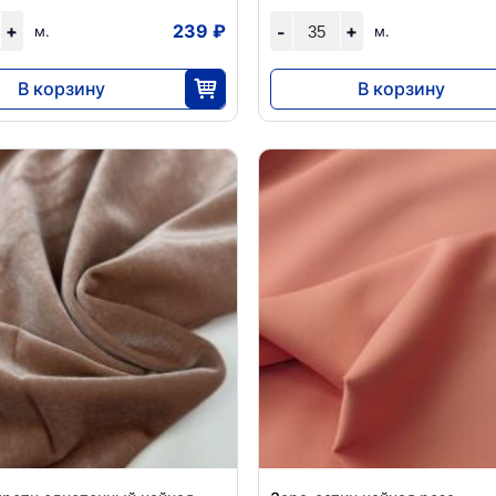
+
239 ₽
+
-
м.
м.
В корзину
В корзину
5980
9338
25
35