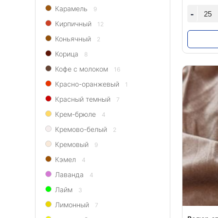
Карамель
9
-
Кирпичный
12
Коньячный
2
Корица
8
Кофе с молоком
16
Красно-оранжевый
1
Красный темный
7
Крем-брюле
4
Кремово-белый
2
Кремовый
9
Кэмел
4
Лаванда
4
Лайм
3
Лимонный
7