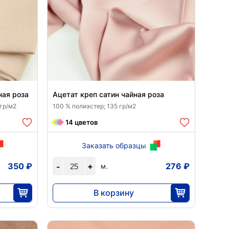
ная роза
Ацетат креп сатин чайная роза
 гр/м2
100 % полиэстер; 135 гр/м2
14 цветов
Заказать образцы
350 ₽
+
276 ₽
-
м.
В корзину
6900
25