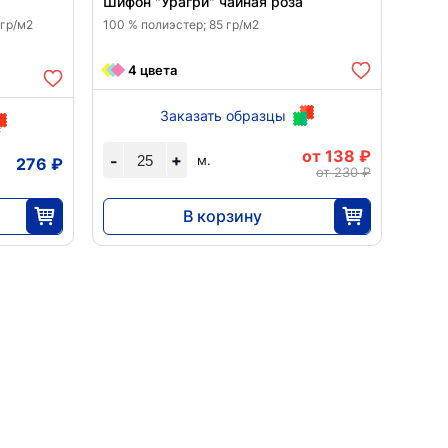
Шифон "Урагри" чайная роза
 гр/м2
100 % полиэстер; 85 гр/м2
4 цвета
Заказать образцы
от 138 ₽
+
-
м.
276 ₽
от 230 ₽
В корзину
3450
25