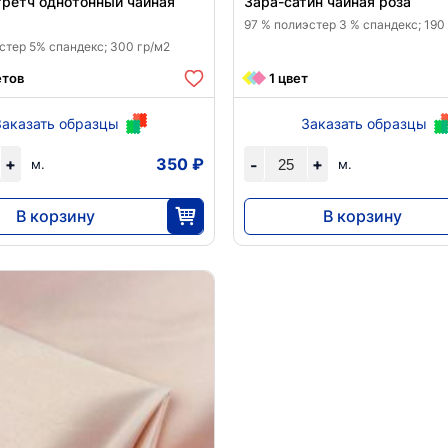
ретч однотонный чайная
Зара-сатин чайная роза
97 % полиэстер 3 % спандекс; 190
стер 5% спандекс; 300 гр/м2
етов
1 цвет
Заказать образцы
Заказать образцы
+
350 ₽
+
-
м.
м.
В корзину
В корзину
10 488
6900
30
25