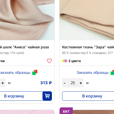
 шелк "Аниса" чайная роза
Костюмная ткань "Зара" чай
стер; 115 гр/м2
95 % полиэстер 5 % спандекс; 277
тов
2 цвета
Заказать образцы
Заказать образцы
+
313 ₽
+
-
м.
м.
В корзину
В корзину
9384
8740
30
25
ХИТ