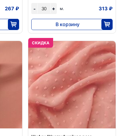
267 ₽
+
313 ₽
-
м.
В корзину
9384
30
CКИДКА