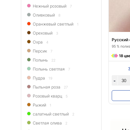
Нежный розовый
7
Оливковый
8
Оранжевый светлый
1
Ореховый
3
Русский 
Охра
4
95 % полиэ
Персик
7
18 цв
Полынь
22
Полынь светлая
7
Пудра
19
-
Пыльная роза
27
Розовый кварц
5
Рыжий
1
салатный светлый
2
Светлая олива
2