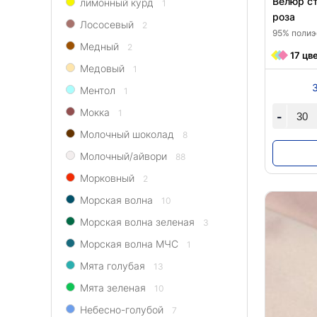
Велюр ст
лимонный курд
1
роза
Лососевый
2
95% полиэ
Медный
2
17 цв
Медовый
1
Ментол
1
Мокка
1
-
Молочный шоколад
8
Молочный/айвори
88
Морковный
2
Морская волна
10
Морская волна зеленая
3
Морская волна МЧС
1
Мята голубая
13
Мята зеленая
10
Небесно-голубой
7