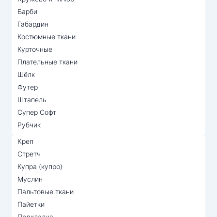
Барби
Габардин
Костюмные ткани
Курточные
Плательные ткани
Шёлк
Футер
Штапель
Супер Софт
Рубчик
Креп
Стретч
Купра (купро)
Муслин
Пальтовые ткани
Пайетки
Подкладка