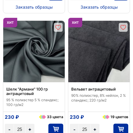
Заказать образцы
Заказать образцы
ХИТ
ХИТ
Шелк "Армани" 100 гр
Вельвет антрацитовый
антрацитовый
90% полиэстер, 8% нейлон, 2 %
95 % полиэстер 5 % спандекс;
спандекс; 220 гр/м2
100 гр/м2
230 ₽
230 ₽
33 цвета
19 цветов
+
+
-
-