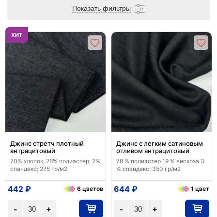
Показать фильтры
ХИТ
Джинс стретч плотный
Джинс с легким сатиновым
антрацитовый
отливом антрацитовый
70% хлопок, 28% полиэстер, 2%
78 % полиэстер 19 % вискоза 3
спандекс; 275 гр/м2
% спандекс; 350 гр/м2
442 ₽
644 ₽
6 цветов
1 цвет
+
+
-
-