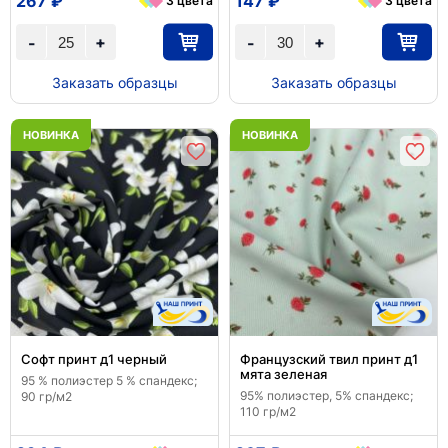
267 ₽
147 ₽
3 цвета
3 цвета
+
+
-
-
Заказать образцы
Заказать образцы
НОВИНКА
НОВИНКА
Софт принт д1 черный
Французский твил принт д1
мята зеленая
95 % полиэстер 5 % спандекс;
95% полиэстер, 5% спандекс;
90 гр/м2
110 гр/м2