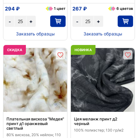
294 ₽
267 ₽
1 цвет
6 цветов
+
+
-
-
Заказать образцы
Заказать образцы
CКИДКА
НОВИНКА
Плательная вискоза "Медея"
Цея меланж принт д2
принт д1 оранжевый
черный
светлый
100% полиэстер; 130 гр/м2
80% вискоза, 20% нейлон; 110