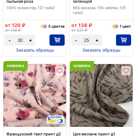
пыльная роза
зеленцой
100% полиэстер; 127 гр/м2
85% вискоза, 15% нейлон; 125
гр/м2
от 120 ₽
от 138 ₽
5 цветов
1 цвет
от 138 ₽
от 221 ₽
+
+
-
-
Заказать образцы
Заказать образцы
НОВИНКА
НОВИНКА
Французский твил принт д2
Цея меланж принт д1