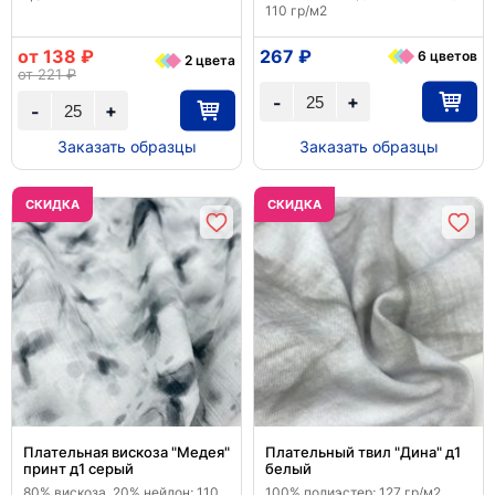
110 гр/м2
от 138 ₽
267 ₽
6 цветов
2 цвета
от 221 ₽
+
-
+
-
Заказать образцы
Заказать образцы
CКИДКА
CКИДКА
Плательная вискоза "Медея"
Плательный твил "Дина" д1
принт д1 серый
белый
80% вискоза, 20% нейлон; 110
100% полиэстер; 127 гр/м2