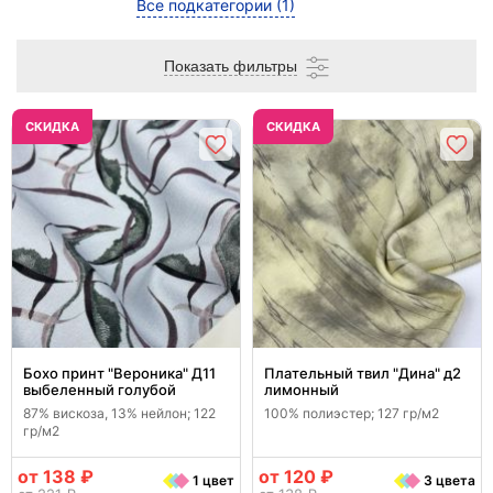
Все подкатегории
(1)
Показать фильтры
CКИДКА
CКИДКА
Бохо принт "Вероника" Д11
Плательный твил "Дина" д2
выбеленный голубой
лимонный
87% вискоза, 13% нейлон; 122
100% полиэстер; 127 гр/м2
гр/м2
от 138 ₽
от 120 ₽
1 цвет
3 цвета