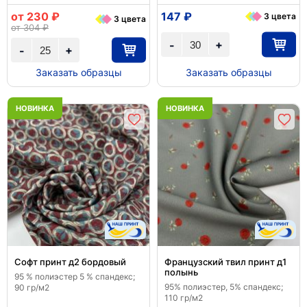
от 230 ₽
147 ₽
3 цвета
3 цвета
от 304 ₽
+
-
+
-
Заказать образцы
Заказать образцы
НОВИНКА
НОВИНКА
Софт принт д2 бордовый
Французский твил принт д1
полынь
95 % полиэстер 5 % спандекс;
95% полиэстер, 5% спандекс;
90 гр/м2
110 гр/м2