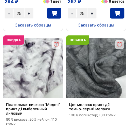
294 ₽
267 ₽
1 цвет
6 цветов
+
+
-
-
Заказать образцы
Заказать образцы
CКИДКА
НОВИНКА
Плательная вискоза "Медея"
Цея меланж принт д2
принт д1 выбеленный
темно-серый меланж
лиловый
100% полиэстер; 130 гр/м2
80% вискоза, 20% нейлон; 110
гр/м2