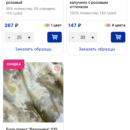
розовый
капучино с розовым
оттенком
95% полиэстер, 5% спандекс;
100% полиэстер; 130 гр/м2
110 гр/м2
267 ₽
147 ₽
1 цвет
4 цвета
+
+
-
-
Заказать образцы
Заказать образцы
CКИДКА
Бохо принт "Вероника" Д15