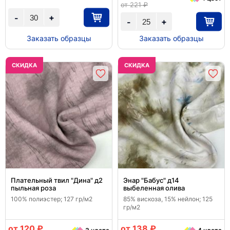
от 221 ₽
+
-
+
-
Заказать образцы
Заказать образцы
CКИДКА
CКИДКА
Плательный твил "Дина" д2
Энар "Бабус" д14
пыльная роза
выбеленная олива
100% полиэстер; 127 гр/м2
85% вискоза, 15% нейлон; 125
гр/м2
от 120 ₽
от 138 ₽