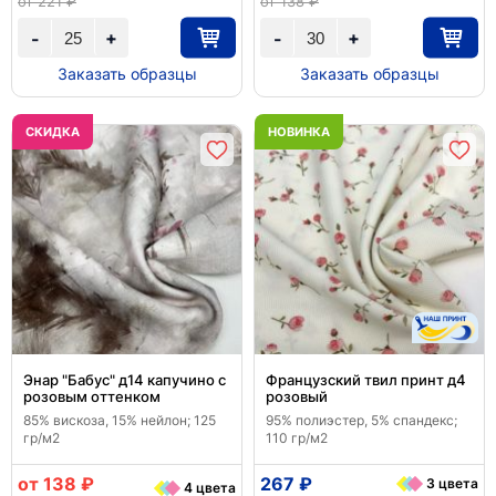
от 221 ₽
от 138 ₽
+
+
-
-
Заказать образцы
Заказать образцы
CКИДКА
НОВИНКА
Энар "Бабус" д14 капучино с
Французский твил принт д4
розовым оттенком
розовый
85% вискоза, 15% нейлон; 125
95% полиэстер, 5% спандекс;
гр/м2
110 гр/м2
от 138 ₽
267 ₽
3 цвета
4 цвета