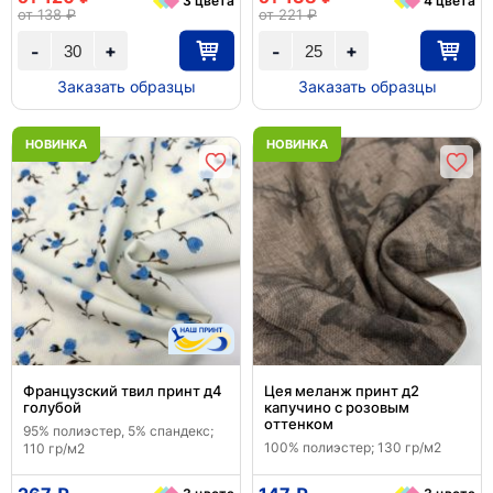
3 цвета
4 цвета
от 138 ₽
от 221 ₽
+
+
-
-
Заказать образцы
Заказать образцы
НОВИНКА
НОВИНКА
Французский твил принт д4
Цея меланж принт д2
голубой
капучино с розовым
оттенком
95% полиэстер, 5% спандекс;
100% полиэстер; 130 гр/м2
110 гр/м2