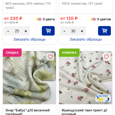
80% вискоза, 20% нейлон; 110
100% полиэстер; 127 гр/м2
гр/м2
от 230 ₽
от 120 ₽
3 цвета
5 цветов
от 304 ₽
от 138 ₽
+
+
-
-
Заказать образцы
Заказать образцы
CКИДКА
НОВИНКА
Энар "Бабус" д10 весенний
Французский твил принт д1
(зелёный)
розовый