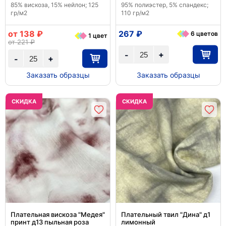
85% вискоза, 15% нейлон; 125
95% полиэстер, 5% спандекс;
гр/м2
110 гр/м2
от 138 ₽
267 ₽
6 цветов
1 цвет
от 221 ₽
+
-
+
-
Заказать образцы
Заказать образцы
CКИДКА
CКИДКА
Плательная вискоза "Медея"
Плательный твил "Дина" д1
принт д13 пыльная роза
лимонный