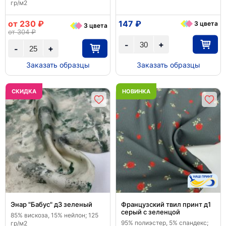
гр/м2
от 230 ₽
147 ₽
3 цвета
3 цвета
от 304 ₽
+
-
+
-
Заказать образцы
Заказать образцы
CКИДКА
НОВИНКА
Энар "Бабус" д3 зеленый
Французский твил принт д1
серый с зеленцой
85% вискоза, 15% нейлон; 125
95% полиэстер, 5% спандекс;
гр/м2