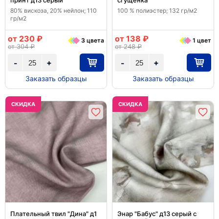
принт д13 серый
сгущенка
80% вискоза, 20% нейлон; 110
100 % полиэстер; 132 гр/м2
гр/м2
от 230 ₽
от 138 ₽
3 цвета
1 цвет
от 304 ₽
от 248 ₽
+
+
-
-
Заказать образцы
Заказать образцы
CКИДКА
CКИДКА
Плательный твил "Дина" д1
Энар "Бабус" д13 серый с