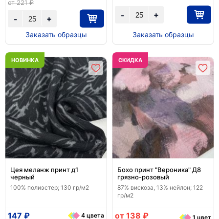
от 221 ₽
+
-
+
-
Заказать образцы
Заказать образцы
НОВИНКА
CКИДКА
Цея меланж принт д1
Бохо принт "Вероника" Д8
черный
грязно-розовый
100% полиэстер; 130 гр/м2
87% вискоза, 13% нейлон; 122
гр/м2
147 ₽
от 138 ₽
4 цвета
1 цвет