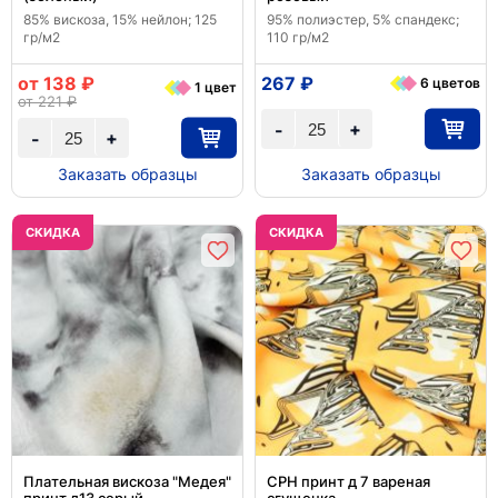
85% вискоза, 15% нейлон; 125
95% полиэстер, 5% спандекс;
гр/м2
110 гр/м2
от 138 ₽
267 ₽
6 цветов
1 цвет
от 221 ₽
+
-
+
-
Заказать образцы
Заказать образцы
CКИДКА
CКИДКА
Плательная вискоза "Медея"
CPH принт д 7 вареная