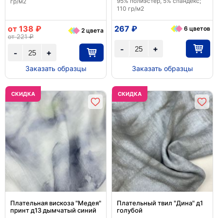
95% полиэстер, 5% спандекс;
гр/м2
110 гр/м2
от 138 ₽
267 ₽
6 цветов
2 цвета
от 221 ₽
+
-
+
-
Заказать образцы
Заказать образцы
CКИДКА
CКИДКА
Плательная вискоза "Медея"
Плательный твил "Дина" д1
принт д13 дымчатый синий
голубой