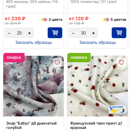
80% вискоза, 20% нейлон; 110
100% полиэстер; 127 гр/м2
гр/м2
от 230 ₽
от 120 ₽
3 цвета
5 цветов
от 304 ₽
от 138 ₽
+
+
-
-
Заказать образцы
Заказать образцы
CКИДКА
НОВИНКА
Энар "Бабус" д6 дымчатый
Французский твил принт д1
голубой
красный