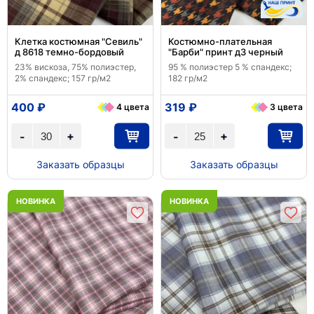
Клетка костюмная "Севиль"
Костюмно-плательная
д 8618 темно-бордовый
"Барби" принт д3 черный
23% вискоза, 75% полиэстер,
95 % полиэстер 5 % спандекс;
2% спандекс; 157 гр/м2
182 гр/м2
400 ₽
319 ₽
4 цвета
3 цвета
+
+
-
-
Заказать образцы
Заказать образцы
НОВИНКА
НОВИНКА