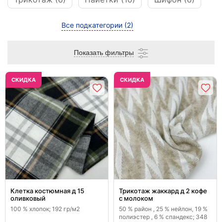
Все подкатегории
(2)
Показать фильтры
CКИДКА
CКИДКА
Клетка костюмная д 15
Трикотаж жаккард д 2 кофе
оливковый
с молоком
100 % хлопок; 192 гр/м2
50 % район , 25 % нейлон, 19 %
полиэстер , 6 % спандекс; 348