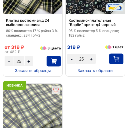
Клетка костюмная д 24
Костюмно-плательная
выбеленная олива
"Барби" принт д4 черный
80% полиэстер 17 % район 3 %
95 % полиэстер 5 % спандекс;
спандекс; 234 гр/м2
182 гр/м2
от 319 ₽
319 ₽
1 цвет
3 цвета
от 482 ₽
+
-
+
-
Заказать образцы
Заказать образцы
НОВИНКА