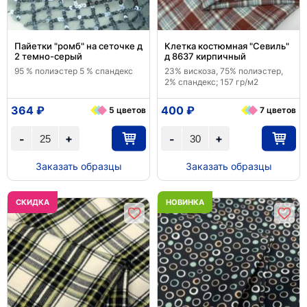
Пайетки "ромб" на сеточке д
Клетка костюмная "Севиль"
2 темно-серый
д 8637 кирпичный
95 % полиэстер 5 % спандекс
23% вискоза, 75% полиэстер,
2% спандекс; 157 гр/м2
364 ₽
400 ₽
5 цветов
7 цветов
+
+
-
-
Заказать образцы
Заказать образцы
CКИДКА
НОВИНКА