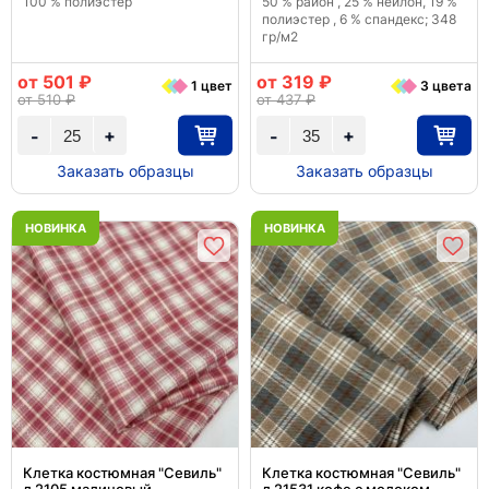
100 % полиэстер
50 % район , 25 % нейлон, 19 %
полиэстер , 6 % спандекс; 348
гр/м2
от 501 ₽
от 319 ₽
1 цвет
3 цвета
от 510 ₽
от 437 ₽
+
+
-
-
Заказать образцы
Заказать образцы
НОВИНКА
НОВИНКА
Клетка костюмная "Севиль"
Клетка костюмная "Севиль"