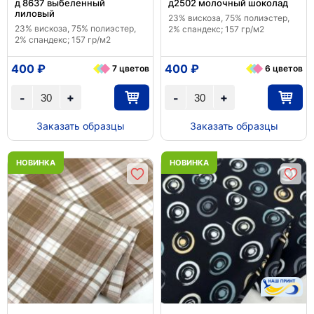
д 8637 выбеленный
д2502 молочный шоколад
лиловый
23% вискоза, 75% полиэстер,
23% вискоза, 75% полиэстер,
2% спандекс; 157 гр/м2
2% спандекс; 157 гр/м2
400 ₽
400 ₽
7 цветов
6 цветов
+
+
-
-
Заказать образцы
Заказать образцы
НОВИНКА
НОВИНКА