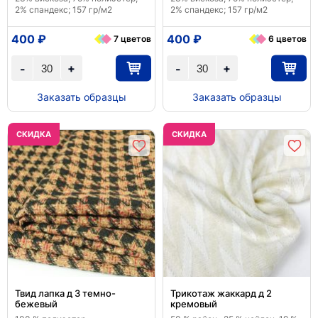
2% спандекс; 157 гр/м2
2% спандекс; 157 гр/м2
400 ₽
400 ₽
7 цветов
6 цветов
+
+
-
-
Заказать образцы
Заказать образцы
CКИДКА
CКИДКА
Твид лапка д 3 темно-
Трикотаж жаккард д 2
бежевый
кремовый