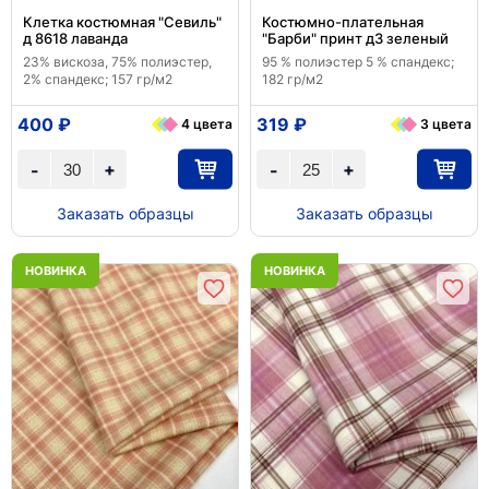
Клетка костюмная "Севиль"
Костюмно-плательная
д 8618 лаванда
"Барби" принт д3 зеленый
23% вискоза, 75% полиэстер,
95 % полиэстер 5 % спандекс;
2% спандекс; 157 гр/м2
182 гр/м2
400 ₽
319 ₽
4 цвета
3 цвета
+
+
-
-
Заказать образцы
Заказать образцы
НОВИНКА
НОВИНКА