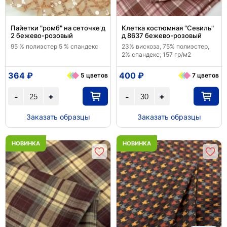
Пайетки "ромб" на сеточке д
Клетка костюмная "Севиль"
2 бежево-розовый
д 8637 бежево-розовый
95 % полиэстер 5 % спандекс
23% вискоза, 75% полиэстер,
2% спандекс; 157 гр/м2
364 ₽
400 ₽
5 цветов
7 цветов
+
+
-
-
Заказать образцы
Заказать образцы
НОВИНКА
НОВИНКА