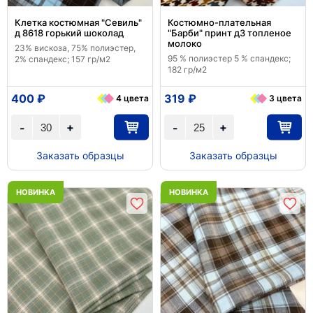
Клетка костюмная "Севиль"
Костюмно-плательная
д 8618 горький шоколад
"Барби" принт д3 топленое
молоко
23% вискоза, 75% полиэстер,
95 % полиэстер 5 % спандекс;
2% спандекс; 157 гр/м2
182 гр/м2
400 ₽
319 ₽
4 цвета
3 цвета
+
+
-
-
Заказать образцы
Заказать образцы
НОВИНКА
НОВИНКА