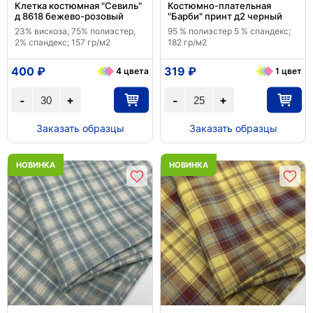
Клетка костюмная "Севиль"
Костюмно-плательная
д 8618 бежево-розовый
"Барби" принт д2 черный
23% вискоза, 75% полиэстер,
95 % полиэстер 5 % спандекс;
2% спандекс; 157 гр/м2
182 гр/м2
400 ₽
319 ₽
4 цвета
1 цвет
+
+
-
-
Заказать образцы
Заказать образцы
НОВИНКА
НОВИНКА