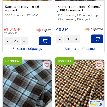
Клетка костюмная д 6
Клетка костюмная "Севиль"
желтый
д 8637 сливовый
100 % хлопок; 177 гр/м2
23% вискоза, 75% полиэстер,
2% спандекс; 157 гр/м2
от 319 ₽
400 ₽
7 цветов
1 цвет
от 455 ₽
+
-
+
-
Заказать образцы
Заказать образцы
НОВИНКА
НОВИНКА