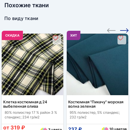
Похожие ткани
По виду ткани
CКИДКА
ХИТ
Клетка костюмная д 24
Костюмная "Пикачу" морская
выбеленная олива
волна зеленая
80% полиэстер 17 % район 3 %
95% полиэстер, 5% спандекс;
спандекс; 234 гр/м2
232 гр/м2
от 319 ₽
237 ₽
10 цветов
3 цвета