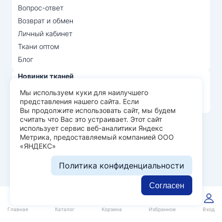
Вопрос-ответ
Возврат и обмен
Личный кабинет
Ткани оптом
Блог
Новинки тканей
Распродажа тканей
Мы используем куки для наилучшего
представления нашего сайта. Если
Лидеры продаж
Вы продолжите использовать сайт, мы будем
считать что Вас это устраивает. Этот сайт
использует сервис веб-аналитики Яндекс
© Арт Текс — продажа тканей оптом, 2026
Метрика, предоставляемый компанией ООО
«ЯНДЕКС»
Пользовательское соглашение
Политика конфиденциальности
Политика конфиденциальности
Разработка сайта —
WEBELEMENT
Согласен
0
0
Главная
Каталог
Корзина
Избранное
Вход