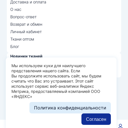
Доставка и оплата
О нас
Вопрос-ответ
Возврат и обмен
Личный кабинет
Ткани оптом
Блог
Новинки тканей
Распродажа тканей
Мы используем куки для наилучшего
представления нашего сайта. Если
Лидеры продаж
Вы продолжите использовать сайт, мы будем
считать что Вас это устраивает. Этот сайт
использует сервис веб-аналитики Яндекс
© Арт Текс — продажа тканей оптом, 2026
Метрика, предоставляемый компанией ООО
«ЯНДЕКС»
Пользовательское соглашение
Политика конфиденциальности
Политика конфиденциальности
Разработка сайта —
WEBELEMENT
Согласен
0
0