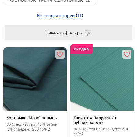
Все подкатегории
(11)
Показать фильтры
CКИДКА
Костюмка "Манэ" полынь
Трикотаж "Марсель" в
рубчик полынь
80 % полиэстер , 15 % район
92 % тенсел 8 % спандекс; 214
,5% спандекс; 280 гр/м2
гр/м2