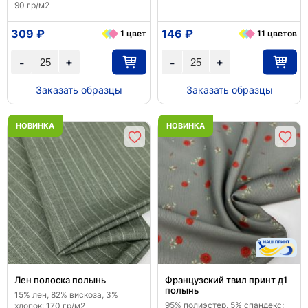
90 гр/м2
309 ₽
146 ₽
1 цвет
11 цветов
+
+
-
-
Заказать образцы
Заказать образцы
НОВИНКА
НОВИНКА
Лен полоска полынь
Французский твил принт д1
полынь
15% лен, 82% вискоза, 3%
95% полиэстер, 5% спандекс;
хлопок; 170 гр/м2