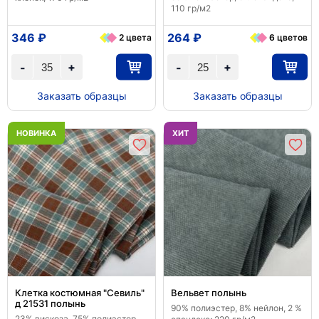
110 гр/м2
346 ₽
264 ₽
2 цвета
6 цветов
+
+
-
-
Заказать образцы
Заказать образцы
НОВИНКА
ХИТ
Клетка костюмная "Севиль"
Вельвет полынь
д 21531 полынь
90% полиэстер, 8% нейлон, 2 %
23% вискоза, 75% полиэстер,