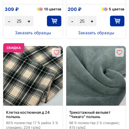
309 ₽
200 ₽
10 цветов
5 цветов
+
+
-
-
Заказать образцы
Заказать образцы
CКИДКА
Клетка костюмная д 24
Трикотажный вельвет
полынь
"Чикаго" полынь
80% полиэстер 17 % район 3 %
98 % полиэстер 2 % спандекс;
спандекс; 234 гр/м2
415 гр/м2