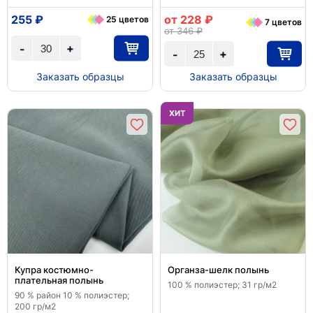
255 ₽
от 228 ₽
25 цветов
7 цветов
от 346 ₽
+
-
+
-
Заказать образцы
Заказать образцы
ХИТ
Купра костюмно-
Органза-шелк полынь
плательная полынь
100 % полиэстер; 31 гр/м2
90 % район 10 % полиэстер;
200 гр/м2