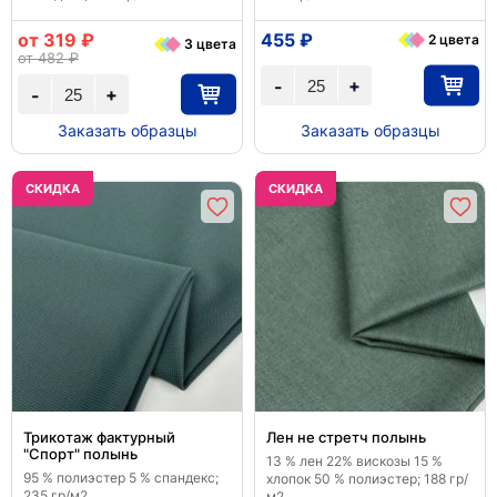
от 319 ₽
455 ₽
2 цвета
3 цвета
от 482 ₽
+
-
+
-
Заказать образцы
Заказать образцы
CКИДКА
CКИДКА
Трикотаж фактурный
Лен не стретч полынь
"Спорт" полынь
13 % лен 22% вискозы 15 %
95 % полиэстер 5 % спандекс;
хлопок 50 % полиэстер; 188 гр/
235 гр/м2
м2