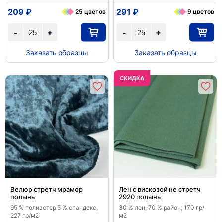
209 ₽
291 ₽
25 цветов
9 цветов
+
+
-
-
Заказать образцы
Заказать образцы
CКИДКА
Велюр стретч мрамор
Лен с вискозой не стретч
полынь
2920 полынь
95 % полиэстер 5 % спандекс;
30 % лен, 70 % район; 170 гр/
227 гр/м2
м2