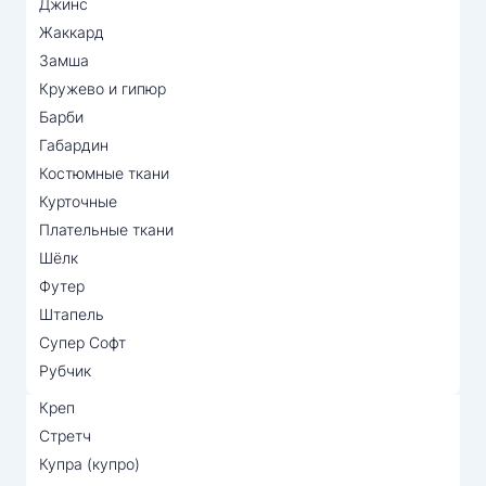
Джинс
Жаккард
Замша
Кружево и гипюр
Барби
Габардин
Костюмные ткани
Курточные
Плательные ткани
Шёлк
Футер
Штапель
Супер Софт
Рубчик
Креп
Стретч
Купра (купро)