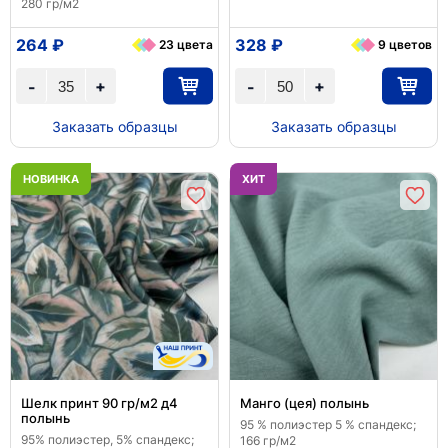
280 гр/м2
264 ₽
328 ₽
23 цвета
9 цветов
+
+
-
-
Заказать образцы
Заказать образцы
НОВИНКА
ХИТ
Шелк принт 90 гр/м2 д4
Манго (цея) полынь
полынь
95 % полиэстер 5 % спандекс;
95% полиэстер, 5% спандекс;
166 гр/м2