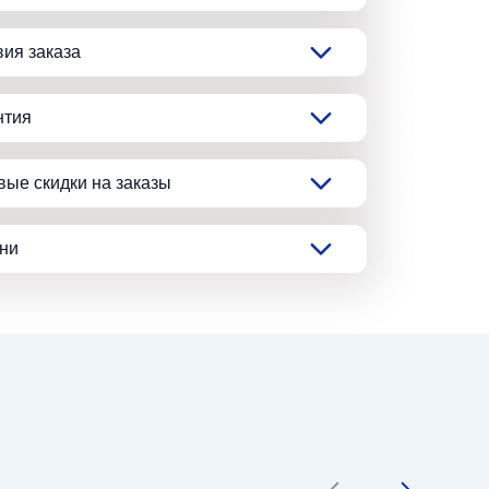
вия заказа
нтия
вые скидки на заказы
ани