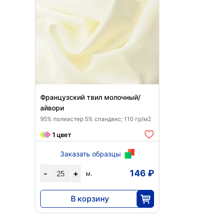
Французский твил молочный/
айвори
95% полиэстер 5% спандекс; 110 гр/м2
1 цвет
Заказать образцы
146 ₽
-
+
м.
В корзину
3640
25