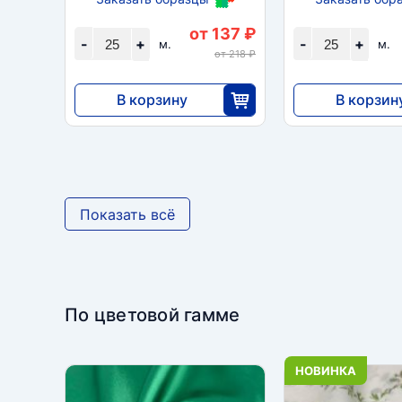
от 137 ₽
-
+
-
+
м.
м.
от 218 ₽
В корзину
В корзин
3413
3413
25
2
Показать всё
По цветовой гамме
НОВИНКА