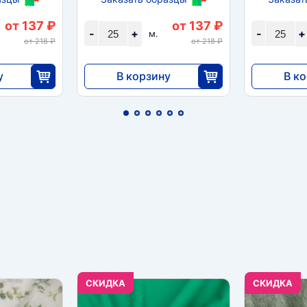
от 137 ₽
от 137 ₽
-
+
-
+
м.
от 218 ₽
от 218 ₽
у
В корзину
В к
3413
3413
5
25
CКИДКА
CКИДКА