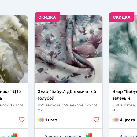
CКИДКА
CКИДКА
оника" Д15
Энар "Бабус" д6 дымчатый
Энар "Бабу
а
голубой
зеленый
йлон; 123 гр/
85% вискоза, 15% нейлон; 125 гр/
85% вискоза, 
м2
м2
1 цвет
4 цвета
азцы
Заказать образцы
Заказат