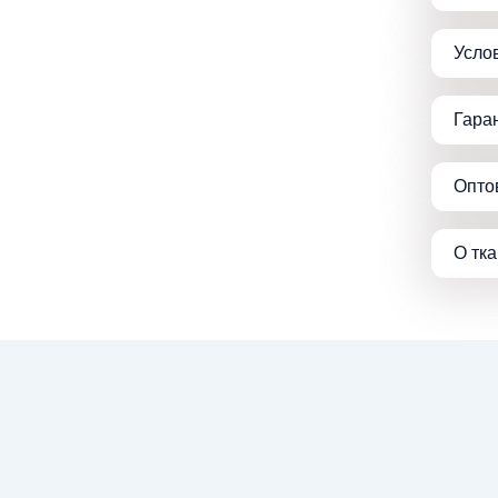
Усло
Гара
Опто
О тк