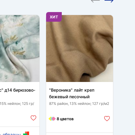
ХИТ
ХИТ
с" д14 бирюзово-
"Вероника" лайт креп
Манго
бежевый песочный
песо
15% нейлон; 125 гр/
87% район, 13% нейлон; 127 гр/м2
95 % п
гр/м2
8 цветов
11
ь образцы