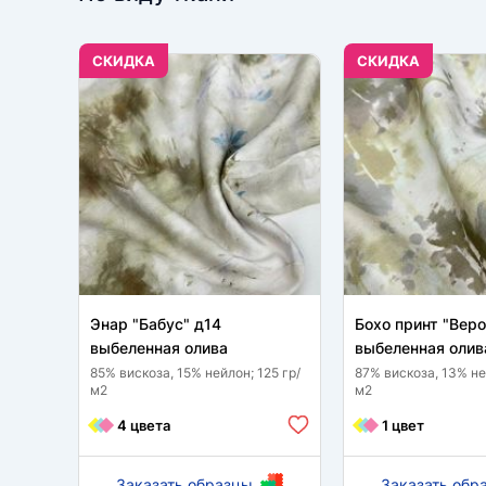
CКИДКА
CКИДКА
Энар "Бабус" д14
Бохо принт "Вер
выбеленная олива
выбеленная олив
85% вискоза, 15% нейлон; 125 гр/
87% вискоза, 13% не
м2
м2
4 цвета
1 цвет
Заказать образцы
Заказать обр