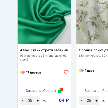
Атлас сатин стретч зеленый
Органза принт д
95 % полиэстер 5 % спандекс; 93
68% полиэстер, 32%
гр/м2
1 цвет
17 цветов
Заказать образцы
Заказать обр
164 ₽
-
+
-
+
м.
м.