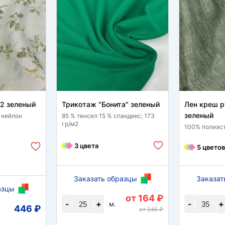
12 зеленый
Трикотаж "Бонита" зеленый
Лен креш 
зеленый
 нейлон
85 % тенсел 15 % спандекс; 173
гр/м2
100% полиэст
3 цвета
5 цветов
Заказать образцы
Заказат
азцы
от 164 ₽
-
+
-
+
м.
446 ₽
от 246 ₽