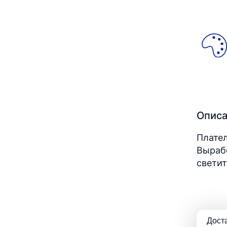
Опис
Плател
Вырабо
светит
Дост