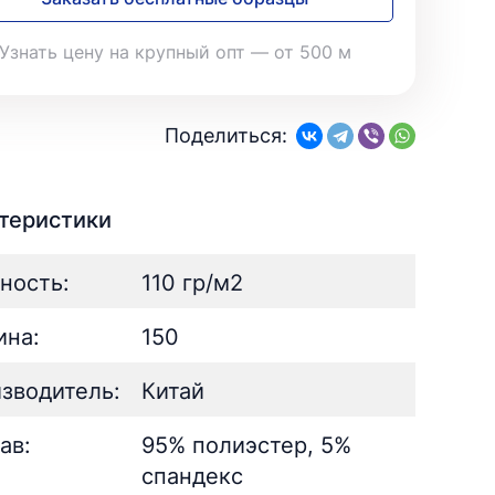
28
Поплин
3
Летний
25
35
Стретч
3
Шелк
8
Узнать цену на крупный опт — от 500 м
Твил
1
Поплин
3
Стретч
3
ШЁЛК
402
Твил
1
Армани однотонный
95
Поделиться:
Шелк жаккард
Шёлк
61
402
Принт
ан
73
2
Армани однотонный
95
ьник)
2
Шелк жаккард
61
теристики
) для поло
5
Принт
73
ность:
110 гр/м2
на:
150
зводитель:
Китай
ав:
95% полиэстер, 5%
спандекс