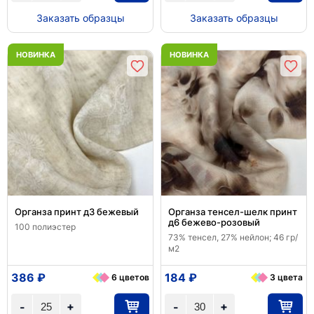
Заказать образцы
Заказать образцы
НОВИНКА
НОВИНКА
Органза принт д3 бежевый
Органза тенсел-шелк принт
д6 бежево-розовый
100 полиэстер
73% тенсел, 27% нейлон; 46 гр/
м2
386 ₽
184 ₽
6 цветов
3 цвета
+
+
-
-