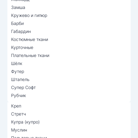
Замша
Кружево и гипюр
Барби
Габардин
Костюмные ткани
Курточные
Плательные ткани
Шёлк
Футер
Штапель
Супер Софт
Рубчик
Креп
Стретч
Купра (купро)
Муслин
Пальтовые ткани