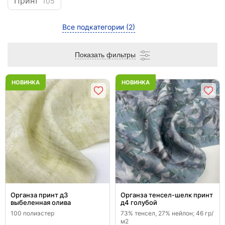
Принт
105
Все подкатегории
(2)
Показать фильтры
НОВИНКА
НОВИНКА
Органза принт д3
Органза тенсел-шелк принт
выбеленная олива
д4 голубой
100 полиэстер
73% тенсел, 27% нейлон; 46 гр/
м2