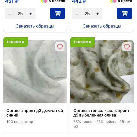
451 ₽
442 ₽
5 цветов
4 цвета
+
+
-
-
Заказать образцы
Заказать образцы
НОВИНКА
НОВИНКА
Органза принт д3 дымчатый
Органза тенсел-шелк принт
синий
д5 выбеленная олива
100 полиэстер
73% тенсел, 27% нейлон; 46 гр/
м2