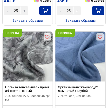
442 ₽
386 ₽
4 цвета
6 цветов
+
+
-
-
Заказать образцы
Заказать образцы
НОВИНКА
НОВИНКА
Органза тенсел-шелк принт
Органза шелк жаккард д2
д4 светло-серый
дымчатый голубой
73% тенсел, 27% нейлон; 46 гр/
72% тенсел, 28% нейлон
м2