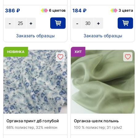
386 ₽
184 ₽
6 цветов
3 цвета
+
+
-
-
Заказать образцы
Заказать образцы
НОВИНКА
ХИТ
Органза принт д6 голубой
Органза-шелк полынь
68% полиэстер, 32% нейлон
100 % полиэстер; 31 гр/м2