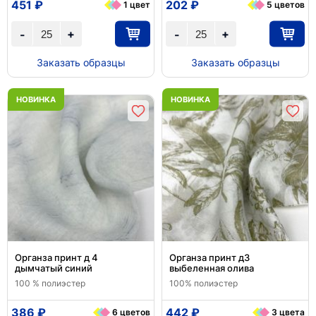
451 ₽
202 ₽
1 цвет
5 цветов
+
+
-
-
Заказать образцы
Заказать образцы
НОВИНКА
НОВИНКА
Органза принт д 4
Органза принт д3
дымчатый синий
выбеленная олива
100 % полиэстер
100% полиэстер
386 ₽
442 ₽
6 цветов
3 цвета