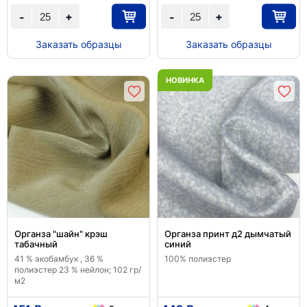
+
+
-
-
Заказать образцы
Заказать образцы
НОВИНКА
Органза "шайн" крэш
Органза принт д2 дымчатый
табачный
синий
41 % экобамбук , 36 %
100% полиэстер
полиэстер 23 % нейлон; 102 гр/
м2