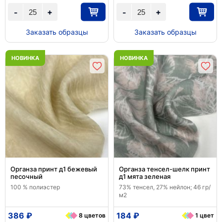
+
+
-
-
Заказать образцы
Заказать образцы
НОВИНКА
НОВИНКА
Органза принт д1 бежевый
Органза тенсел-шелк принт
песочный
д1 мята зеленая
100 % полиэстер
73% тенсел, 27% нейлон; 46 гр/
м2
386 ₽
184 ₽
8 цветов
1 цвет