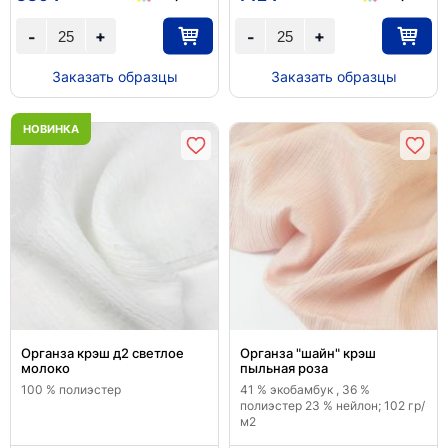
+
+
-
-
Заказать образцы
Заказать образцы
НОВИНКА
Органза крэш д2 светлое
Органза "шайн" крэш
молоко
пыльная роза
100 % полиэстер
41 % экобамбук , 36 %
полиэстер 23 % нейлон; 102 гр/
м2