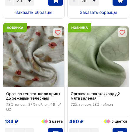
+
+
-
-
Заказать образцы
Заказать образцы
НОВИНКА
НОВИНКА
Органза тенсел-шелк принт
Органза шелк жаккард д2
д5 бежевый телесный
мята зеленая
73% тенсел, 27% нейлон; 46 гр/
72% тенсел, 28% нейлон
м2
184 ₽
460 ₽
2 цвета
5 цветов