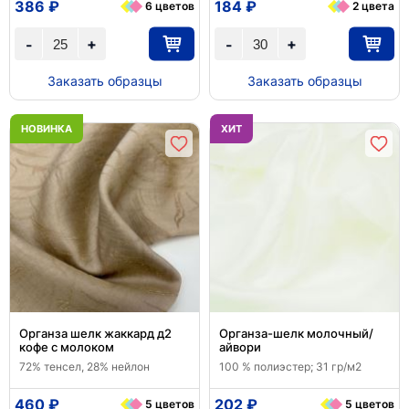
386 ₽
184 ₽
6 цветов
2 цвета
+
+
-
-
Заказать образцы
Заказать образцы
НОВИНКА
ХИТ
Органза шелк жаккард д2
Органза-шелк молочный/
кофе с молоком
айвори
72% тенсел, 28% нейлон
100 % полиэстер; 31 гр/м2
460 ₽
202 ₽
5 цветов
5 цветов