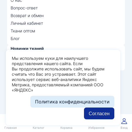
О нас
Вопрос-ответ
Возврат и обмен
Личный кабинет
Ткани оптом
Блог
Новинки тканей
Распродажа тканей
Мы используем куки для наилучшего
представления нашего сайта. Если
Лидеры продаж
Вы продолжите использовать сайт, мы будем
считать что Вас это устраивает. Этот сайт
использует сервис веб-аналитики Яндекс
© Арт Текс — продажа тканей оптом, 2026
Метрика, предоставляемый компанией ООО
«ЯНДЕКС»
Пользовательское соглашение
Политика конфиденциальности
Политика конфиденциальности
Разработка сайта —
WEBELEMENT
Согласен
0
0
Главная
Каталог
Корзина
Избранное
Вход