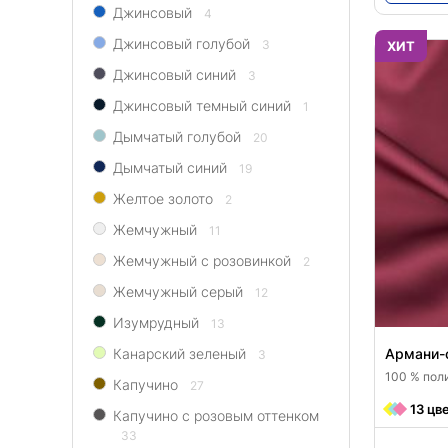
Джинсовый
4
Джинсовый голубой
3
ХИТ
Джинсовый синий
3
Джинсовый темный синий
1
Дымчатый голубой
20
Дымчатый синий
19
Желтое золото
2
Жемчужный
11
Жемчужный с розовинкой
2
Жемчужный серый
12
Изумрудный
13
Канарский зеленый
Армани-с
3
100 % поли
Капучино
27
13 цв
Капучино с розовым оттенком
33