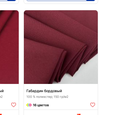
5980
25
ый
Габардин бордовый
м2
100 % полиэстер; 150 гр/м2
16 цветов