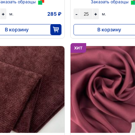
Заказать образцы
Заказать образцы
+
285 ₽
+
-
м.
м.
В корзину
В корзину
7130
8050
25
25
ХИТ