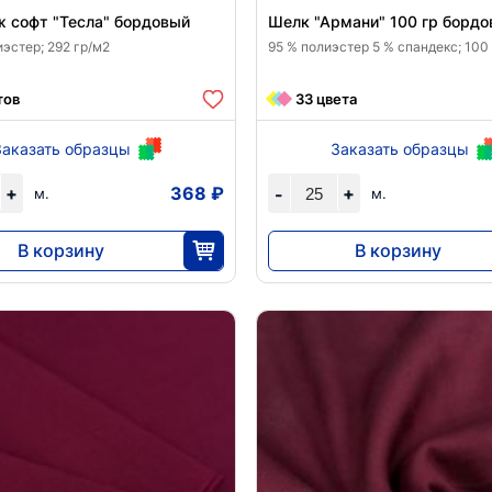
 софт "Тесла" бордовый
Шелк "Армани" 100 гр борд
эстер; 292 гр/м2
95 % полиэстер 5 % спандекс; 100
тов
33 цвета
Заказать образцы
Заказать образцы
+
368 ₽
+
-
м.
м.
В корзину
В корзину
11 040
5750
30
25