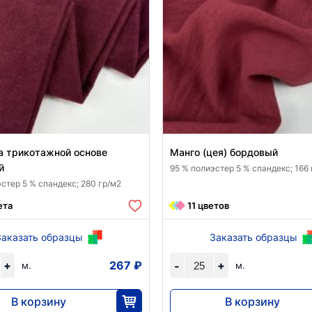
а трикотажной основе
Манго (цея) бордовый
й
95 % полиэстер 5 % спандекс; 166
стер 5 % спандекс; 280 гр/м2
ета
11 цветов
Заказать образцы
Заказать образцы
+
267 ₽
+
-
м.
м.
В корзину
В корзину