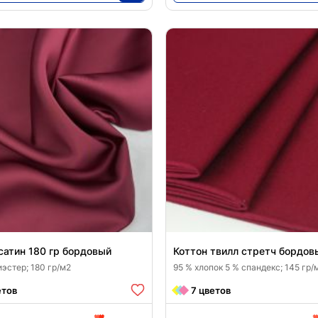
9338
3680
35
25
атин 180 гр бордовый
Коттон твилл стретч бордов
эстер; 180 гр/м2
95 % хлопок 5 % спандекс; 145 гр/
етов
7 цветов