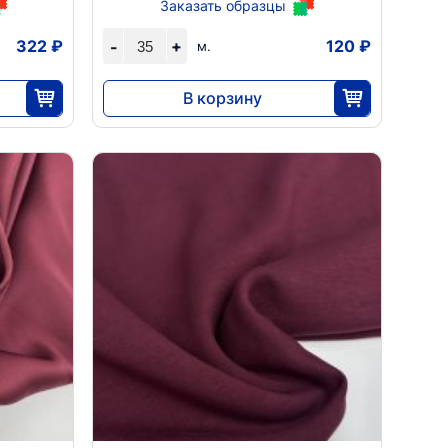
Заказать образцы
322 ₽
+
120 ₽
-
м.
В корзину
4186
35