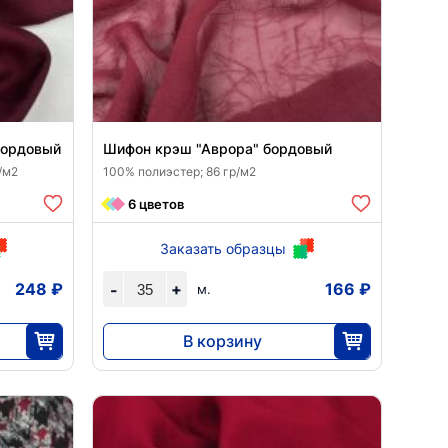
бордовый
Шифон крэш "Аврора" бордовый
/м2
100% полиэстер; 86 гр/м2
6 цветов
Заказать образцы
248 ₽
+
166 ₽
-
м.
В корзину
5796
35