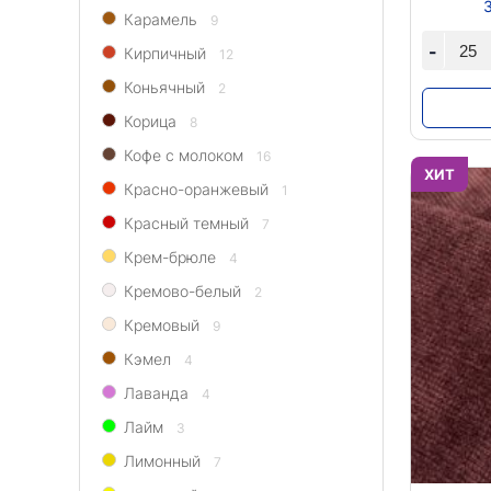
Карамель
9
-
Кирпичный
12
Коньячный
2
Корица
8
Кофе с молоком
16
ХИТ
Красно-оранжевый
1
Красный темный
7
Крем-брюле
4
Кремово-белый
2
Кремовый
9
Кэмел
4
Лаванда
4
Лайм
3
Лимонный
7