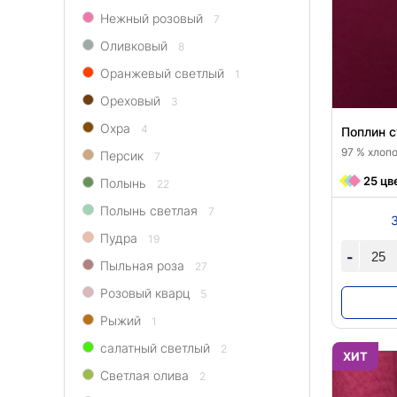
Нежный розовый
7
Оливковый
8
Оранжевый светлый
1
Ореховый
3
Охра
4
Поплин 
97 % хлопо
Персик
7
25 цв
Полынь
22
Полынь светлая
7
Пудра
19
-
Пыльная роза
27
Розовый кварц
5
Рыжий
1
салатный светлый
2
ХИТ
Светлая олива
2