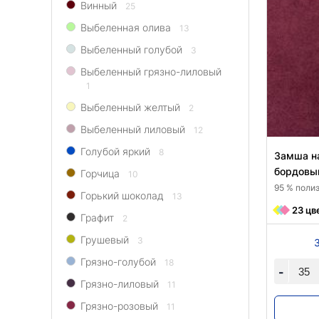
Винный
25
Выбеленная олива
13
Выбеленный голубой
3
Выбеленный грязно-лиловый
1
Выбеленный желтый
2
Выбеленный лиловый
12
Голубой яркий
8
Замша н
бордовы
Горчица
10
95 % полиэ
Горький шоколад
13
23 цв
Графит
2
Грушевый
3
Грязно-голубой
18
-
Грязно-лиловый
11
Грязно-розовый
11