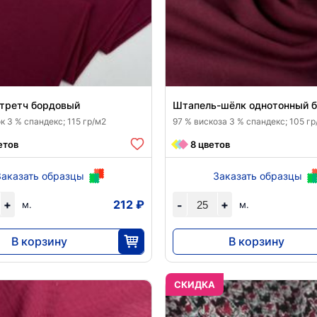
стретч бордовый
Штапель-шёлк однотонный 
к 3 % спандекс; 115 гр/м2
97 % вискоза 3 % спандекс; 105 гр
етов
8 цветов
Заказать образцы
Заказать образцы
+
212 ₽
+
-
м.
м.
В корзину
В корзину
5290
6210
25
25
CКИДКА