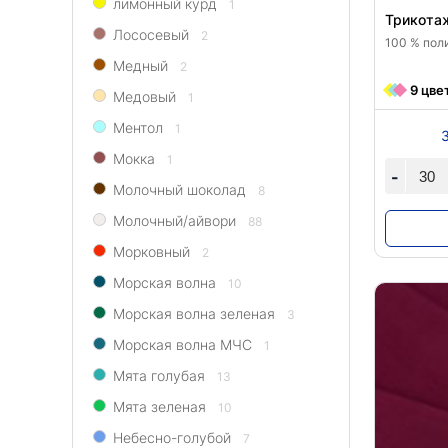
лимонный курд
1
Трикотаж
Лососевый
2
100 % поли
Медный
2
9 цве
Медовый
1
Ментол
1
Мокка
1
-
Молочный шоколад
8
Молочный/айвори
88
Морковный
2
Морская волна
10
Морская волна зеленая
3
Морская волна МЧС
1
Мята голубая
13
Мята зеленая
10
Небесно-голубой
7