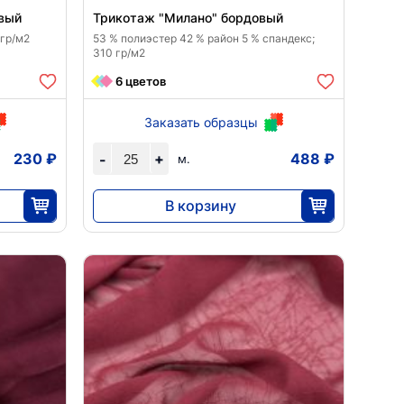
овый
Трикотаж "Милано" бордовый
 гр/м2
53 % полиэстер 42 % район 5 % спандекс;
310 гр/м2
6 цветов
Заказать образцы
230 ₽
+
488 ₽
-
м.
В корзину
12 190
25