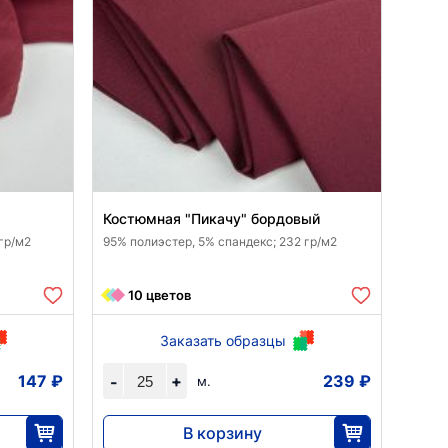
Костюмная "Пикачу" бордовый
 гр/м2
95% полиэстер, 5% спандекс; 232 гр/м2
10 цветов
Заказать образцы
147 ₽
+
239 ₽
-
м.
В корзину