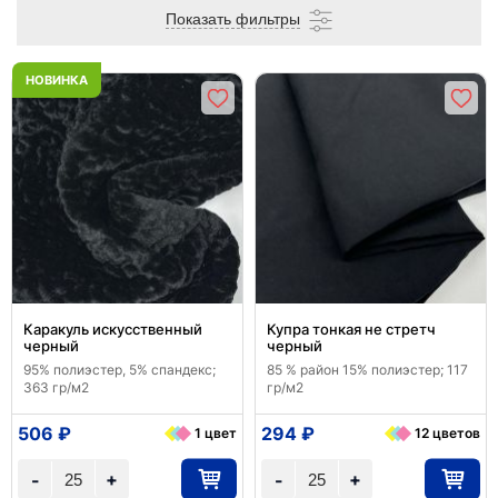
Показать фильтры
НОВИНКА
Каракуль искусственный
Купра тонкая не стретч
черный
черный
95% полиэстер, 5% спандекс;
85 % район 15% полиэстер; 117
363 гр/м2
гр/м2
506 ₽
294 ₽
1 цвет
12 цветов
+
+
-
-