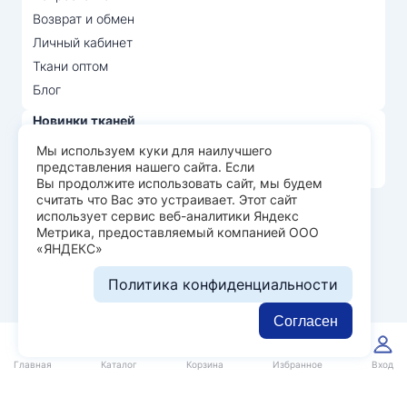
Возврат и обмен
Личный кабинет
Ткани оптом
Блог
Новинки тканей
Распродажа тканей
Мы используем куки для наилучшего
представления нашего сайта. Если
Лидеры продаж
Вы продолжите использовать сайт, мы будем
считать что Вас это устраивает. Этот сайт
использует сервис веб-аналитики Яндекс
© Арт Текс — продажа тканей оптом, 2026
Метрика, предоставляемый компанией ООО
«ЯНДЕКС»
Пользовательское соглашение
Политика конфиденциальности
Политика конфиденциальности
Разработка сайта —
WEBELEMENT
Согласен
0
0
Главная
Каталог
Корзина
Избранное
Вход