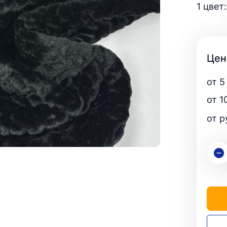
Стретч
24
1 цвет:
,
Костюмный
ПОДКЛАДКА
8
114
Слаб
4
Матовый
15
Принт
Жаккард
8
24
Смесовый
53
Принт
24
О)
24
Трикотажная однотонная
22
Стретч
13
Креп
23
24
ТВИЛ
35
64
Утепленная
1
Муслин
ТРИКОТАЖ
126
Поливискоза
28
Сеточки
46
Цен
Ангора
3
Принт
Двухслойный
12
20
Корея
5
Вискозный
аемая
15
4
Принт
43
Китай
3
от 5
Вязаный
РУБЧИК
40
16
Простая
29
Пайетки
венная
31
23
Джерси
Трикотаж
34
8
от 1
Жаккард
«Гэтсби»
Стретч
36
3
1
202
САТИН
Канада/Элас
На трикотажной основе
317
14
от р
Принт
2
Свадебный
Лайкра(купал
4
Однотонные
2
15
Супер Софт
Однотонный
Лакоста (пик
Принт
овая
41
5
2
Атлас
Лапша
нове
17
20
1
Пальтовые ткани
Твил
8
37
CPH
Масло
8
1
Кашемир
3
Штапель
Русский сатин
Принт
1
18
10
Каракуль
1
Плательный
Плотный
Рибана китай
1
26
Костюмный
Для платьев и одежды
Трикотаж в р
8
нова
97
11
Плательные ткани
189
Принт
20
Крэш (жатка)
Утеплённый
8
35
ани
Вискоза
33
327
Подкладочный сатин
Корея
1
4
Твил
35
Креп
34