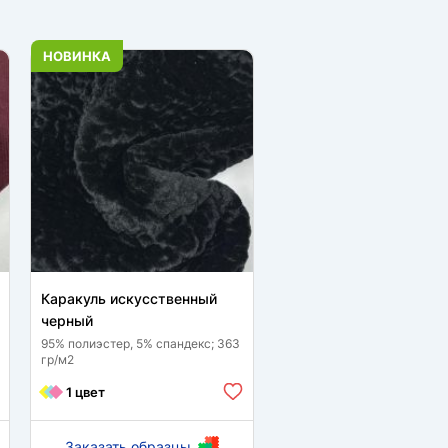
НОВИНКА
Каракуль искусственный
черный
95% полиэстер, 5% спандекс; 363
гр/м2
1 цвет
Заказать образцы