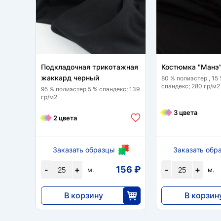
Подкладочная трикотажная
Костюмка "Манэ
жаккард черный
80 % полиэстер , 15
спандекс; 280 гр/м2
95 % полиэстер 5 % спандекс; 139
гр/м2
3 цвета
2 цвета
Заказать образцы
Заказать обр
156 ₽
-
+
-
+
м.
м.
В корзину
В корзин
3910
11 500
25