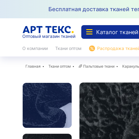
Бесплатная доставка тканей теп
Каталог тканей
Оптовый магазин тканей
О компании
Ткани оптом
Распродажа ткане
Барби
46
Вид ткани
Новинки
Скидки %
Хиты ★
Принт
10
Главная
Ткани оптом
🌈
Пальтовые ткани
Каракул
Цвета
Вельвет
95
Вид ткани
По цвету
По при
Крупный рубчик
Принты
Мелкий рубчик
БАРБИ
КРЕП
46
65
Принт
По применению
17
Принт
Принт
10
2
Велюр
65
Сезон
ВЕЛЬВЕТ
КРУЖЕВО И 
95
Бархат
5
Крупный рубчик
Гипюр стретч
8
Страна
Габардин
Мелкий рубчик
Кружево не ст
34
12
Принт
Кружево флок
17
Принт
9
Новинки