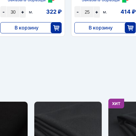
322 ₽
414 ₽
-
+
-
+
м.
м.
В корзину
В корзину
9660
10 350
30
25
ХИТ