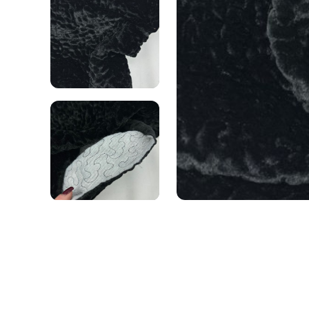
уже на складе
Джинс
33
ВЕЛЮР
КРЭШ (ЖАТКА
65
Распродажа
КРИНКЛ)
Бархат
103
5
Скидка
Жаккард
113
КУПРА (КУПР
Хиты
Хит
Подкладочный
ГАБАРДИН
КУРТОЧНЫЕ
34
Трикотаж
Принт
2
Плащевка
9
Принтование ткани
31
Принт
37
Принт
9
ДЖИНС
33
Водонепрониц
Замша
38
ЖАККАРД
Кожа искусст
113
ЛЁН
192
Подкладочный
24
Вискозный
36
C перфорацией
Трикотаж
2
Не стретч
57
Глянцевая
12
Принт
37
Однотонный
2
Кожа матовая
1
Принт
24
Кожа перламутр
ЗАМША
38
Слаб
4
На замшевой ос
КОЖА ИСКУССТВЕННАЯ
23
Смесовый
53
На меху
1
C перфорацией
1
Стретч
13
На флисе
1
Глянцевая
12
Под рептилию
2
Кожа матовая
1
МУСЛИН
126
Трикотажная ос
Кожа перламутровая
2
Двухслойный
Костюмные тк
На замшевой основе
1
Принт
43
На меху
1
Жаккард
1