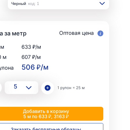
Креш
4
Черный
код: 1
Урагри
1
Не стретч
20
Принт
25
Поплин однотонный
35
Урагри
1
ШИФОН
350
Принт
335
25
Венди
1
а за метр
Оптовая цена
Креп-шифон
14
Шифон
350
Однотонный мульти
15
Венди
 м
633 ₽/м
1
Органза
91
Креп-шифон
14
Принт
105
0 м
607 ₽/м
Однотонный мульти
15
Стретч однотонный
18
Органза
506 ₽/м
91
тан
2
улона
Урагри
5
Принт
105
ьник)
2
Стретч однотонный
18
е) для поло
1
5
ШТАПЕЛЬ
90
Урагри
5
Плательный
11
1 рулон = 25 м
Однотонный
28
Штапель
90
Принт
17
Плательный
11
ская
5
1
В цветочек
2
Однотонный
28
Добавить в корзину
убчик
30
Вискозный
10
Принт
17
5 м по 633 ₽, 3163 ₽
1
Летний
25
В цветочек
2
Шелк
8
Вискозный
10
Заказать бесплатные образцы