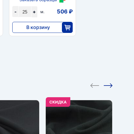
506 ₽
-
+
м.
В корзину
12 650
25
CКИДКА