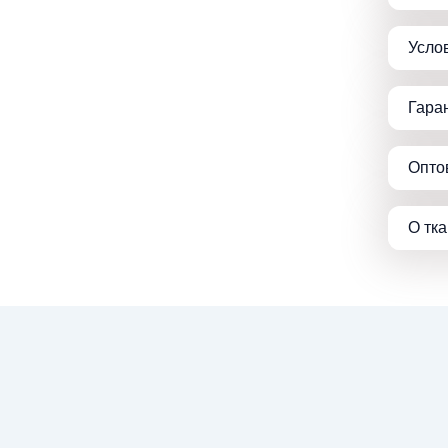
Усло
Гара
Опто
О тк