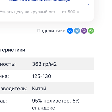
28
Поплин
3
Летний
25
35
Стретч
3
Шелк
8
Узнать цену на крупный опт — от 500 м
Твил
1
Поплин
3
Стретч
3
ШЁЛК
402
Твил
1
Армани однотонный
95
Поделиться:
Шелк жаккард
Шёлк
61
402
Принт
ан
73
2
Армани однотонный
95
ьник)
2
Шелк жаккард
61
теристики
) для поло
5
Принт
73
ность:
363 гр/м2
на:
125-130
зводитель:
Китай
ав:
95% полиэстер, 5%
спандекс