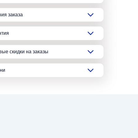
вия заказа
нтия
вые скидки на заказы
ани