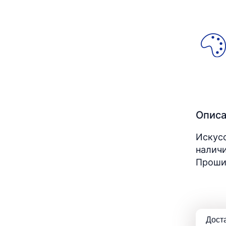
Опис
Искусс
наличи
Прошит
Дост