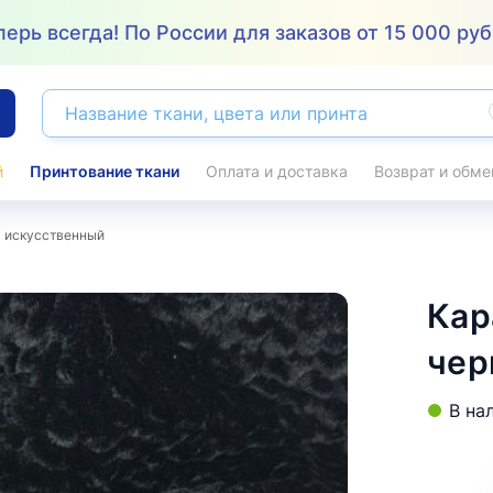
ерь всегда! По России для заказов от 15 000 руб
й
Принтование ткани
Оплата и доставка
Возврат и обме
Крэш (жатка,
Рубчик
16
Принтование ткани
кринкл)
103
Трикотаж
8
ь искусственный
Купра (купро)
24
Сатин
317
нтам
По применению
По стране-произ
Курточные
64
Свадебный
8
2
Плащевка
31
Однотонный
Кар
12
ПЛАТЕЛЬНЫЕ ТКАНИ
СТРЕТЧ
189
202
Принт
9
Атлас
17
Вискоза
Принт
33
2
Водонепроницаемая
чер
4
CPH
8
Креп
34
Русский сатин
ГИПЮР
СУПЕР СОФ
Лён
8
Манго
192
18
Плотный
26
В на
2
Принт
54
Вискозный
36
Для платьев 
ТВИЛ
ретч
37
2
Супер Софт однотонный
3
Не стретч
57
Крэш (жатка)
Штапель
1
1
Абайные
3
Однотонный
24
Подкладочный
Плательный
Принт
24