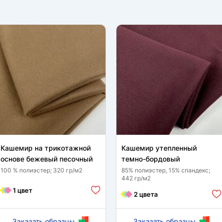
Кашемир на трикотажной
Кашемир утепленный
основе бежевый песочный
темно-бордовый
100 % полиэстер; 320 гр/м2
85% полиэстер, 15% спандекс;
442 гр/м2
1 цвет
2 цвета
Заказать образцы
Заказать образцы