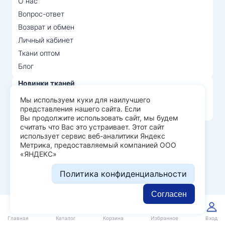
О нас
Вопрос-ответ
Возврат и обмен
Личный кабинет
Ткани оптом
Блог
Новинки тканей
Распродажа тканей
Мы используем куки для наилучшего
представления нашего сайта. Если
Лидеры продаж
Вы продолжите использовать сайт, мы будем
считать что Вас это устраивает. Этот сайт
использует сервис веб-аналитики Яндекс
© Арт Текс — продажа тканей оптом, 2026
Метрика, предоставляемый компанией ООО
«ЯНДЕКС»
Пользовательское соглашение
Политика конфиденциальности
Политика конфиденциальности
Разработка сайта —
WEBELEMENT
Согласен
0
0
Главная
Каталог
Корзина
Избранное
Вход