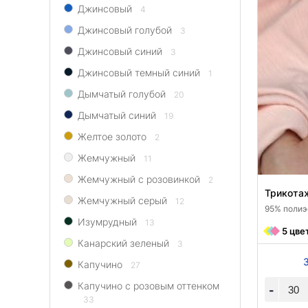
Джинсовый
4
Джинсовый голубой
3
Джинсовый синий
3
Джинсовый темный синий
1
Дымчатый голубой
20
Дымчатый синий
19
Желтое золото
2
Жемчужный
11
Жемчужный с розовинкой
2
Трикота
Жемчужный серый
12
95% полиэс
Изумрудный
13
5 цве
Канарский зеленый
3
Капучино
27
Капучино с розовым оттенком
-
33