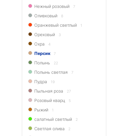
Нежный розовый
7
Оливковый
8
Оранжевый светлый
1
Ореховый
3
Охра
4
Персик
7
Полынь
22
Полынь светлая
7
Пудра
19
Пыльная роза
27
Розовый кварц
5
Рыжий
1
салатный светлый
2
Светлая олива
2