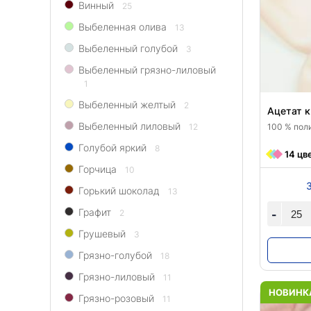
Винный
25
Выбеленная олива
13
Выбеленный голубой
3
Выбеленный грязно-лиловый
1
Выбеленный желтый
2
Ацетат к
Выбеленный лиловый
100 % поли
12
Голубой яркий
8
14 цв
Горчица
10
Горький шоколад
13
Графит
-
2
Грушевый
3
Грязно-голубой
18
Грязно-лиловый
11
НОВИНК
Грязно-розовый
11