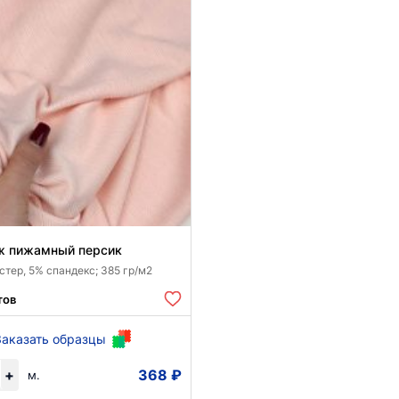
ж пижамный персик
тер, 5% спандекс; 385 гр/м2
тов
Заказать образцы
+
368 ₽
м.