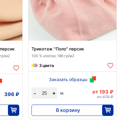
 персик
Трикотаж "Поло" персик
 гр/м2
100 % хлопок; 186 гр/м2
3 цвета
Заказать образцы
от 193 ₽
+
-
м.
396 ₽
от 478 ₽
В корзину
4830
25