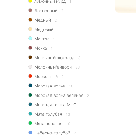
лимонный курд
1
Лососевый
2
Медный
2
Медовый
1
Ментол
1
Мокка
1
Молочный шоколад
8
Молочный/айвори
88
Морковный
2
Морская волна
10
Морская волна зеленая
3
Морская волна МЧС
1
Мята голубая
13
Мята зеленая
10
Небесно-голубой
7