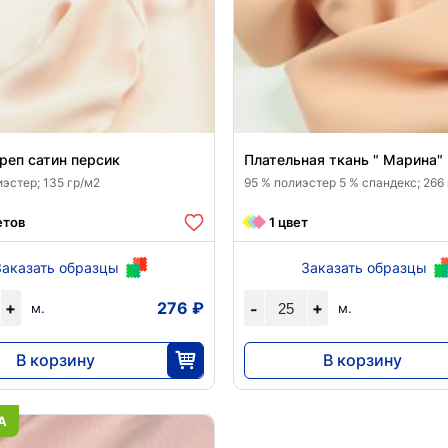
реп сатин персик
Плательная ткань " Марина"
эстер; 135 гр/м2
95 % полиэстер 5 % спандекс; 266
етов
1 цвет
Заказать образцы
Заказать образцы
+
276 ₽
+
-
м.
м.
В корзину
В корзину
6900
9890
25
25
А