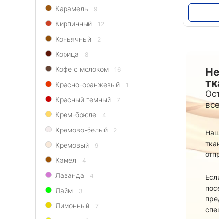
Карамель
9
Кирпичный
12
Коньячный
2
Корица
8
Кофе с молоком
16
Не
тк
Красно-оранжевый
1
Ост
Красный темный
7
все
Крем-брюле
4
Кремово-белый
2
Наш
тка
Кремовый
9
отп
Кэмел
4
Лаванда
4
Есл
пос
Лайм
3
пре
Лимонный
7
спе