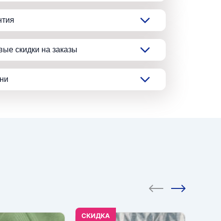
нтия
вые скидки на заказы
ани
CКИДКА
CКИД