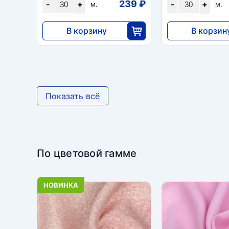
239 ₽
-
+
-
+
м.
м.
В корзину
В корзин
7176
7176
30
3
Показать всё
По цветовой гамме
НОВИНКА