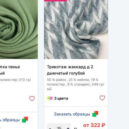
итка пенье
Трикотаж жаккард д 2
Трико
ый
дымчатый голубой
дымча
полиэстер; 310 гр/
50 % район , 25 % нейлон, 19 %
50 % р
полиэстер , 6 % спандекс; 348 гр/
полиэс
м2
м2
3 цвета
3 
Заказать образцы
За
ь образцы
от 322 ₽
-
+
-
м.