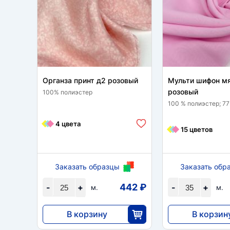
Органза принт д2 розовый
Мульти шифон м
розовый
100% полиэстер
100 % полиэстер; 77
4 цвета
15 цветов
Заказать образцы
Заказать обр
442 ₽
-
+
-
+
м.
м.
В корзину
В корзин
11 040
5474
25
3