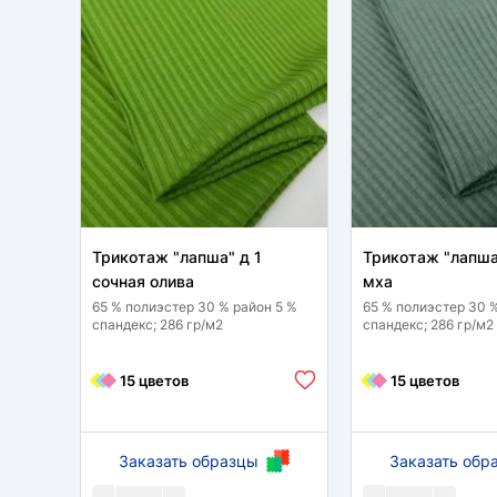
Трикотаж "лапша" д 1
Трикотаж "лапша
сочная олива
мха
65 % полиэстер 30 % район 5 %
65 % полиэстер 30 
спандекс; 286 гр/м2
спандекс; 286 гр/м2
15 цветов
15 цветов
Заказать образцы
Заказать обр