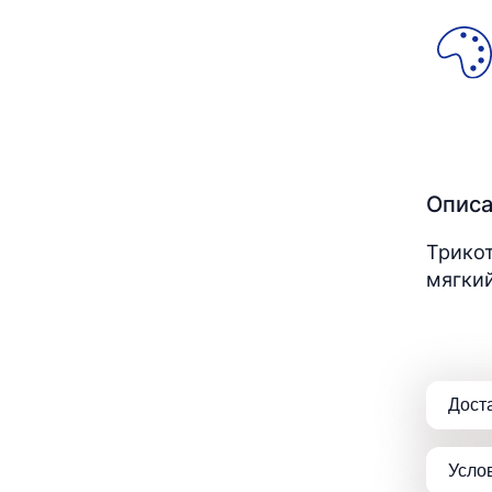
Опис
Трикот
мягкий
Дост
Усло