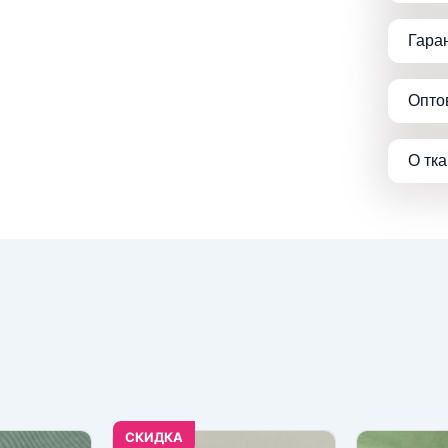
Гара
Опто
О тк
CКИДКА