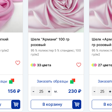
ягкий
Шелк "Армани" 100 гр
Шелк «Арм
розовый
гр розовый
 гр/м2
95 % полиэстер 5 % спандекс; 100
95 % полиэст
гр/м2
гр/м2
33 цвета
27 цвет
азцы
Заказать образцы
Заказат
156 ₽
230 ₽
-
+
-
+
м.
у
В корзину
В к
5750
4600
5
25