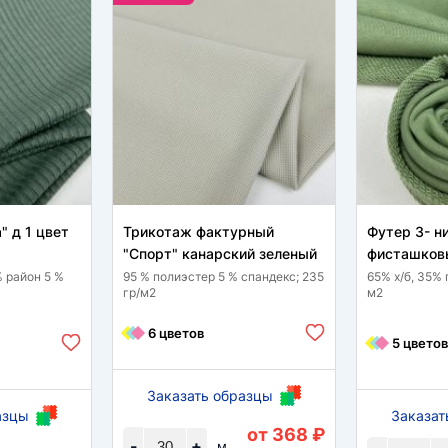
" д 1 цвет
Трикотаж фактурный
Футер 3- н
"Спорт" канарский зеленый
фисташков
% район 5 %
95 % полиэстер 5 % спандекс; 235
65% х/б, 35% 
гр/м2
м2
6 цветов
5 цветов
Заказать образцы
азцы
Заказат
от 368 ₽
-
+
м.