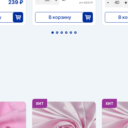
239 ₽
-
+
от 423 ₽
у
В корзину
В к
11 040
23 92
0
30
ХИТ
ХИТ