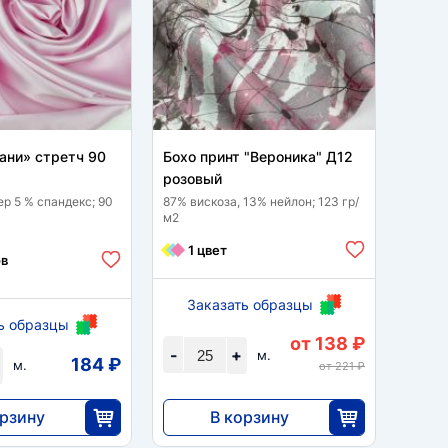
ани» стретч 90
Бохо принт "Вероника" Д12
Клетк
розовый
д 210
ер 5 % спандекс; 90
87% вискоза, 13% нейлон; 123 гр/
23% ви
м2
спанде
1 цвет
ов
9 
Заказать образцы
ь образцы
За
от 138 ₽
-
+
м.
184 ₽
-
м.
от 221 ₽
орзину
В корзину
3450
1
25
25