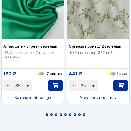
Атлас сатин стретч зеленый
Органза принт д12 зеленый
95 % полиэстер 5 % спандекс;
68% полиэстер, 32% нейлон
93 гр/м2
162 ₽
441 ₽
17 цветов
1 цвет
-
+
-
+
Заказать образцы
Заказать образцы