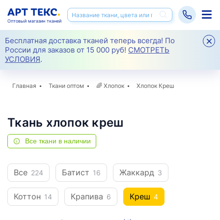
Оптовый магазин тканей
Бесплатная доставка тканей теперь всегда! По
России для заказов от 15 000 руб!
СМОТРЕТЬ
УСЛОВИЯ
.
Главная
Ткани оптом
🌈
Хлопок
Хлопок Креш
Ткань хлопок креш
Все ткани в наличии
Все
Батист
Жаккард
224
16
3
Коттон
Крапива
Креш
14
6
4