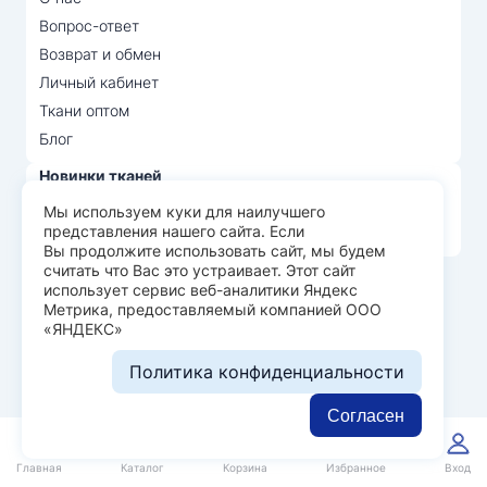
Вопрос-ответ
Возврат и обмен
Личный кабинет
Ткани оптом
Блог
Новинки тканей
Распродажа тканей
Мы используем куки для наилучшего
представления нашего сайта. Если
Лидеры продаж
Вы продолжите использовать сайт, мы будем
считать что Вас это устраивает. Этот сайт
использует сервис веб-аналитики Яндекс
© Арт Текс — продажа тканей оптом, 2026
Метрика, предоставляемый компанией ООО
«ЯНДЕКС»
Пользовательское соглашение
Политика конфиденциальности
Политика конфиденциальности
Разработка сайта —
WEBELEMENT
Согласен
0
0
Главная
Каталог
Корзина
Избранное
Вход