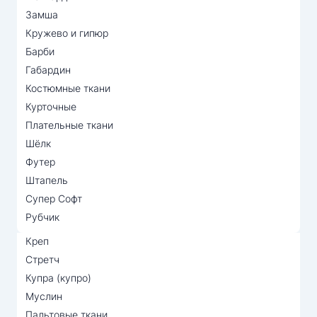
Замша
Кружево и гипюр
Барби
Габардин
Костюмные ткани
Курточные
Плательные ткани
Шёлк
Футер
Штапель
Супер Софт
Рубчик
Креп
Стретч
Купра (купро)
Муслин
Пальтовые ткани