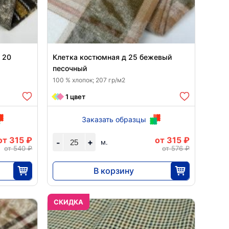
 20
Клетка костюмная д 25 бежевый
песочный
100 % хлопок; 207 гр/м2
1 цвет
Заказать образцы
от 315 ₽
от 315 ₽
+
-
м.
от 540 ₽
от 576 ₽
В корзину
7875
25
CКИДКА