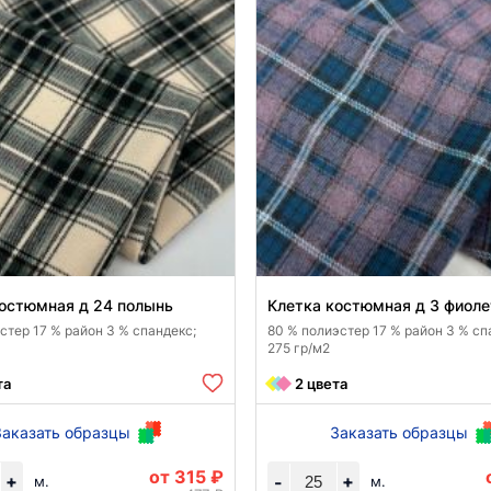
остюмная д 24 полынь
Клетка костюмная д 3 фиол
стер 17 % район 3 % спандекс;
80 % полиэстер 17 % район 3 % сп
275 гр/м2
та
2 цвета
Заказать образцы
Заказать образцы
от 315 ₽
+
+
-
м.
м.