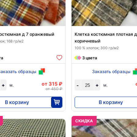
костюмная д 7 оранжевый
Клетка костюмная плотная д
коричневый
ок; 168 гр/м2
100 % хлопок; 300 гр/м2
та
3 цвета
Заказать образцы
Заказать образцы
от 315 ₽
+
+
-
м.
м.
от 450 ₽
В корзину
В корзину
7875
7875
25
25
CКИДКА