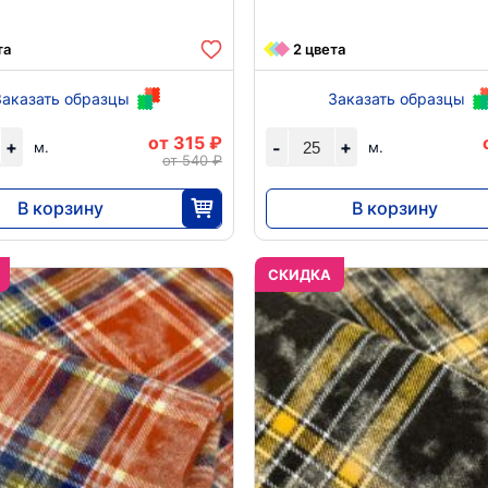
та
2 цвета
Заказать образцы
Заказать образцы
от 315 ₽
+
+
-
м.
м.
от 540 ₽
В корзину
В корзину
7875
7875
25
25
CКИДКА