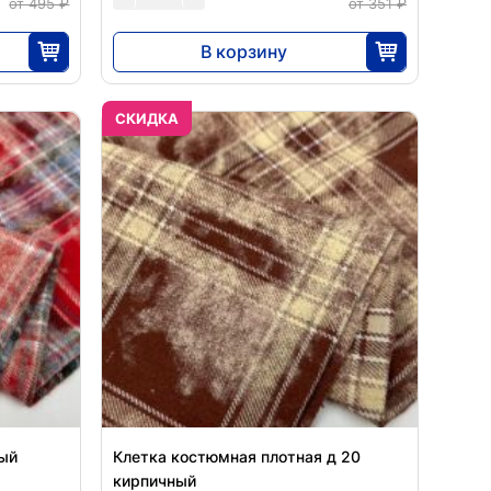
от 495 ₽
от 351 ₽
В корзину
5625
25
CКИДКА
ный
Клетка костюмная плотная д 20
кирпичный