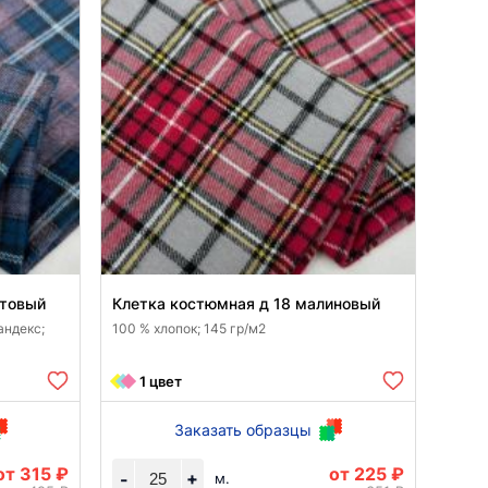
етовый
Клетка костюмная д 18 малиновый
андекс;
100 % хлопок; 145 гр/м2
1 цвет
Заказать образцы
от 315 ₽
от 225 ₽
+
-
м.