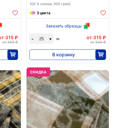
100 % хлопок; 300 гр/м2
3 цвета
Заказать образцы
от 315 ₽
от 315 ₽
+
-
м.
от 450 ₽
от 540 ₽
В корзину
7875
25
CКИДКА