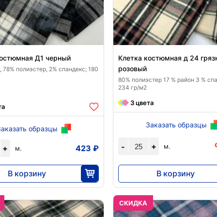
костюмная Д1 черный
Клетка костюмная д 24 гряз
розовый
 78% полиэстер, 2% спандекс; 180
80% полиэстер 17 % район 3 % спа
234 гр/м2
3 цвета
та
Заказать образцы
Заказать образцы
+
-
м.
+
423 ₽
м.
В корзину
В корзину
10 575
7875
25
25
CКИДКА