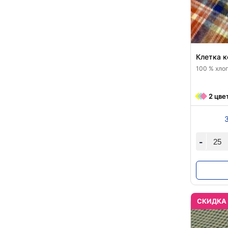
Клетка 
100 % хлоп
2 цве
-
CКИДКА