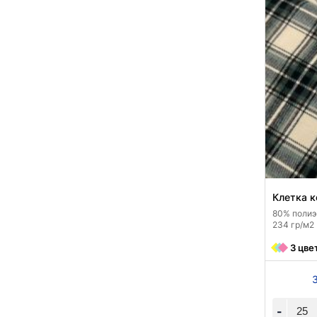
Клетка к
80% полиэ
234 гр/м2
3 цве
-