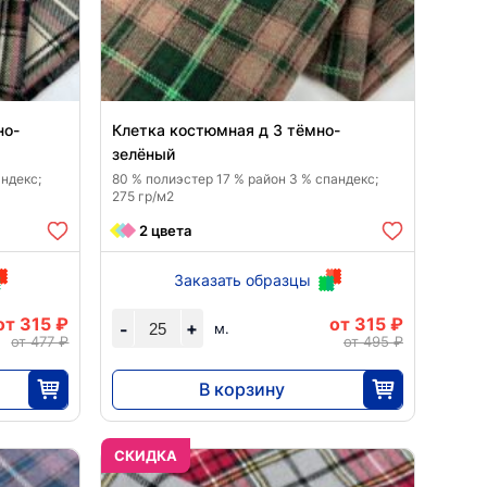
но-
Клетка костюмная д 3 тёмно-
зелёный
ндекс;
80 % полиэстер 17 % район 3 % спандекс;
275 гр/м2
2 цвета
Заказать образцы
от 315 ₽
от 315 ₽
+
-
м.
от 477 ₽
от 495 ₽
В корзину
7875
25
CКИДКА