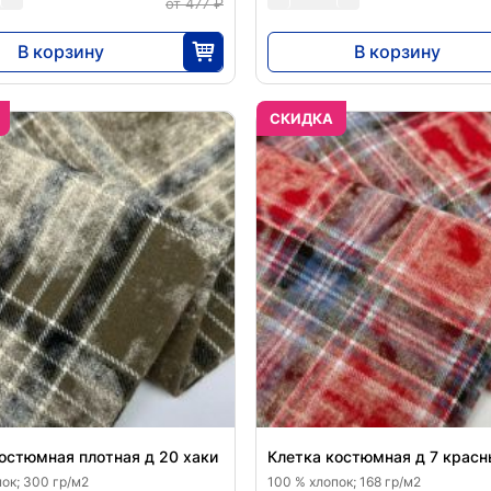
от 477 ₽
В корзину
В корзину
7875
7875
25
25
CКИДКА
остюмная плотная д 20 хаки
Клетка костюмная д 7 крас
ок; 300 гр/м2
100 % хлопок; 168 гр/м2