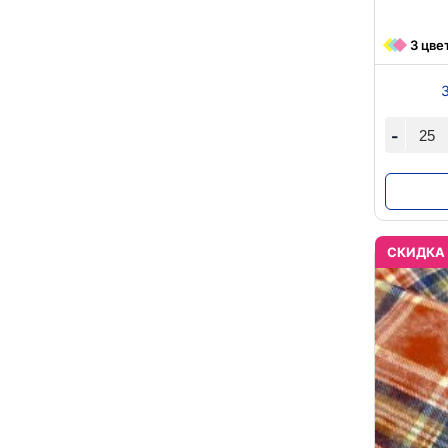
3 цве
-
CКИДКА