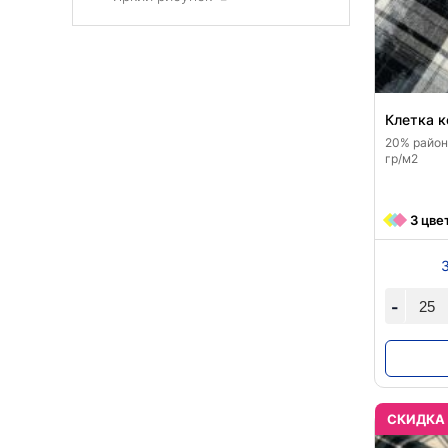
Клетка 
20% район,
гр/м2
3 цве
-
CКИДКА