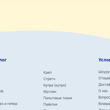
лог
Усло
Шоуру
Креп
Отзыв
Стретч
Достав
Купра (купро)
рд
О нас
Муслин
Вопрос
Пальтовые ткани
во и гипюр
Возвра
Пайетки
Личный