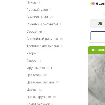
Птицы
3
6 цве
На флисе
ПАЙЕТКИ
1
Однотонные
31
80
Под рептилию
«Гэтсби»
Русский узор
2
Пикачу
3
9
10
Трикотажная основа
На трикотажно
11
Принт
75
С животными
20
Однотонные
1
Креп
65
-
С мелким рисунком
КОСТЮМНЫЕ ТКАНИ
1
327
Принт
5
Жаккард
Принт
1
2
Сердечки
4
Однотонные
ПАЛЬТОВЫЕ 
80
Кружево и ги
Спокойный рисунок
10
Пикачу
Кашемир
10
3
Гипюр стретч
2
Принт
Каракуль
75
1
Тропические листья
4
Кружево не стре
НОВИНК
Узоры
1
Кружево флок
1
Флора
13
Фрукты и ягоды
3
Цветочек
46
Цветочек мелкий
97
Цветы
62
Цветы крупные
19
Яркий рисунок
2