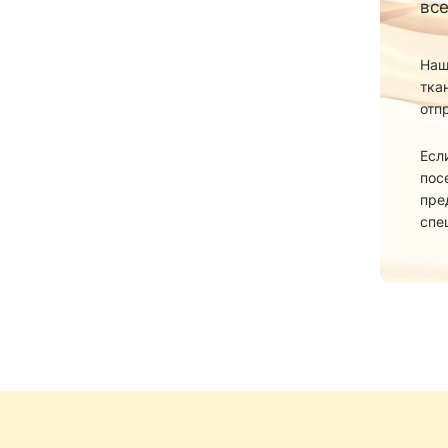
все
Наш
тка
отп
Есл
пос
пре
спе