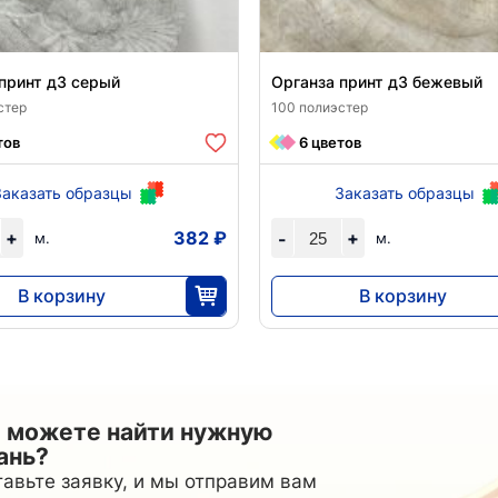
принт д3 серый
Органза принт д3 бежевый
стер
100 полиэстер
тов
6 цветов
Заказать образцы
Заказать образцы
+
382 ₽
+
-
м.
м.
В корзину
В корзину
9555
9555
25
25
 можете найти нужную
ань?
авьте заявку, и мы отправим вам