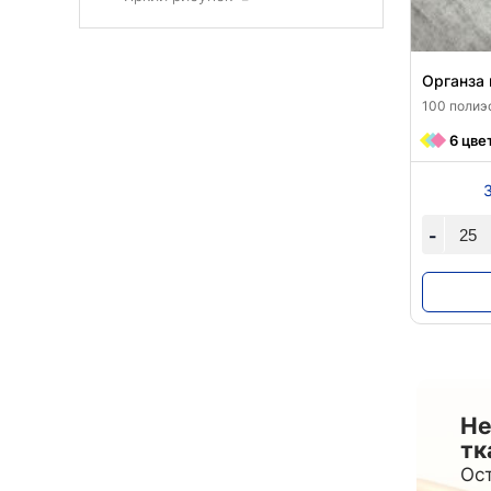
Органза 
100 полиэ
6 цве
-
Не
тк
Ост