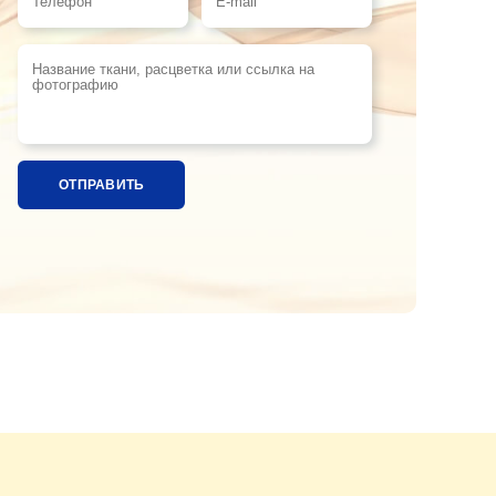
Телефон
E-mail
Название ткани, расцветка или ссылка на фотографи