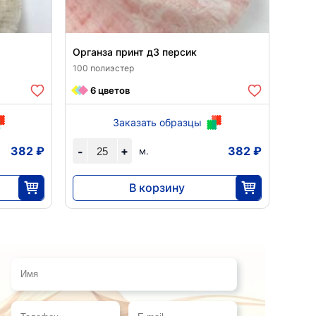
Органза принт д3 персик
100 полиэстер
6 цветов
Заказать образцы
382 ₽
+
382 ₽
-
м.
В корзину
9555
25
Имя