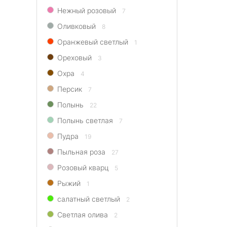
Нежный розовый
7
Оливковый
8
Оранжевый светлый
1
Ореховый
3
Охра
4
Персик
7
Полынь
22
Полынь светлая
7
Пудра
19
Пыльная роза
27
Розовый кварц
5
Рыжий
1
салатный светлый
2
Светлая олива
2