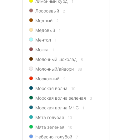
лимонный курд
1
Лососевый
2
Медный
2
Медовый
1
Ментол
1
Мокка
1
Молочный шоколад
8
Молочный/айвори
88
Морковный
2
Морская волна
10
Морская волна зеленая
3
Морская волна МЧС
1
Мята голубая
13
Мята зеленая
10
Небесно-голубой
7