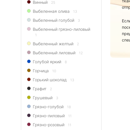
тка
Винный
25
отп
Выбеленная олива
13
Выбеленный голубой
3
Есл
пос
Выбеленный грязно-лиловый
пре
1
спе
Выбеленный желтый
2
Выбеленный лиловый
12
Голубой яркий
8
Горчица
10
Горький шоколад
13
Графит
2
Грушевый
3
Грязно-голубой
18
Грязно-лиловый
11
Грязно-розовый
11