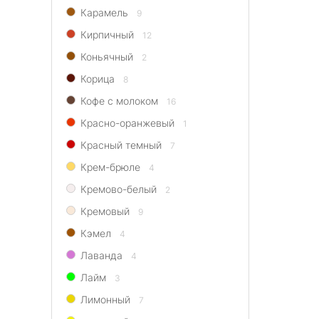
Карамель
9
Кирпичный
12
Коньячный
2
Корица
8
Кофе с молоком
16
Красно-оранжевый
1
Красный темный
7
Крем-брюле
4
Кремово-белый
2
Кремовый
9
Кэмел
4
Лаванда
4
Лайм
3
Лимонный
7