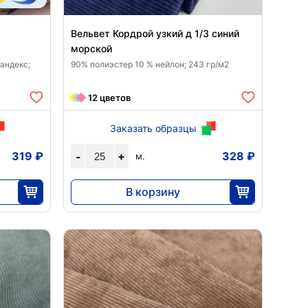
Вельвет Кордрой узкий д 1/3 синий
морской
пандекс;
90% полиэстер 10 % нейлон; 243 гр/м2
12 цветов
Заказать образцы
319 ₽
+
328 ₽
-
м.
В корзину
8190
25