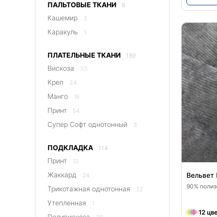
ПАЛЬТОВЫЕ ТКАНИ
8
Кашемир
3
Каракуль
1
ПЛАТЕЛЬНЫЕ ТКАНИ
189
Вискоза
33
Креп
34
Манго
18
Принт
54
Супер Софт однотонный
3
ПОДКЛАДКА
114
Принт
12
Жаккард
Вельвет 
24
90% полиэ
Трикотажная однотонная
22
Утепленная
1
12 цв
Поливискоза