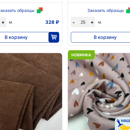
Заказать образцы
Заказать образцы
+
328 ₽
+
-
м.
м.
В корзину
В корзину
8190
5688
25
25
НОВИНКА