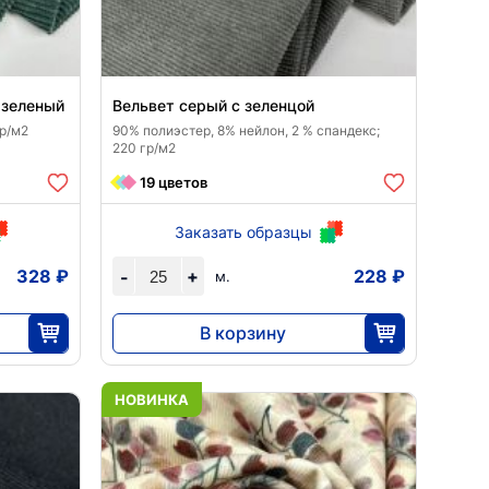
 зеленый
Вельвет серый с зеленцой
гр/м2
90% полиэстер, 8% нейлон, 2 % спандекс;
220 гр/м2
19 цветов
Заказать образцы
328 ₽
+
228 ₽
-
м.
В корзину
5688
25
НОВИНКА