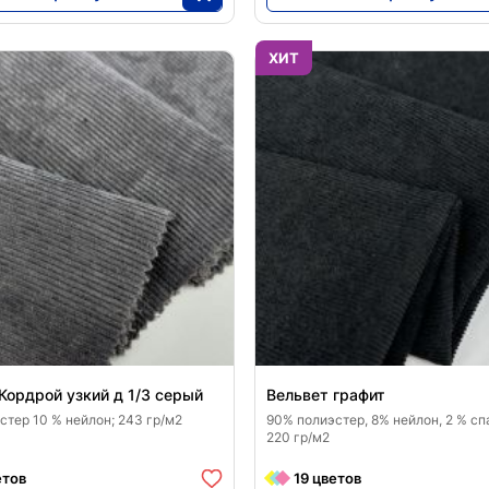
8190
5688
25
25
ХИТ
Кордрой узкий д 1/3 серый
Вельвет графит
стер 10 % нейлон; 243 гр/м2
90% полиэстер, 8% нейлон, 2 % сп
220 гр/м2
етов
19 цветов