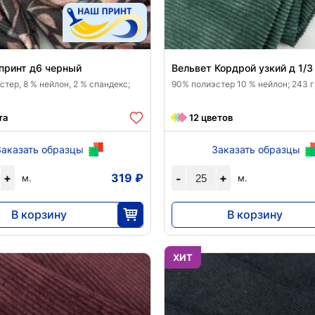
принт д6 черный
Вельвет Кордрой узкий д 1/3
тер, 8 % нейлон, 2 % спандекс;
90% полиэстер 10 % нейлон; 243 
та
12 цветов
Заказать образцы
Заказать образцы
+
319 ₽
+
-
м.
м.
В корзину
В корзину
7963
8190
25
25
ХИТ