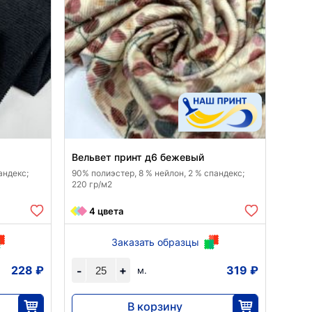
Вельвет принт д6 бежевый
андекс;
90% полиэстер, 8 % нейлон, 2 % спандекс;
220 гр/м2
4 цвета
Заказать образцы
228 ₽
+
319 ₽
-
м.
В корзину