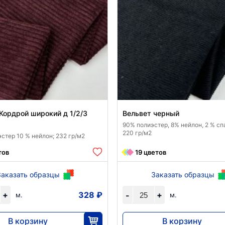
Кордрой широкий д 1/2/3
Вельвет черный
90% полиэстер, 8% нейлон, 2 % сп
220 гр/м2
стер 10 % нейлон; 232 гр/м2
тов
19 цветов
Заказать образцы
Заказать образцы
+
328 ₽
+
-
м.
м.
В корзину
В корзину