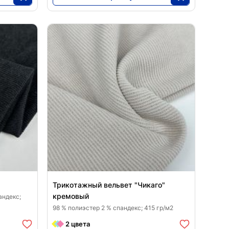
7963
25
Трикотажный вельвет "Чикаго"
кремовый
андекс;
98 % полиэстер 2 % спандекс; 415 гр/м2
2 цвета