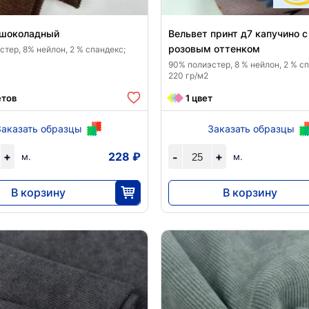
 шоколадный
Вельвет принт д7 капучино с
розовым оттенком
тер, 8% нейлон, 2 % спандекс;
90% полиэстер, 8 % нейлон, 2 % с
220 гр/м2
етов
1 цвет
Заказать образцы
Заказать образцы
+
228 ₽
+
-
м.
м.
В корзину
В корзину
5688
7963
25
25