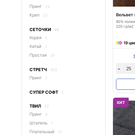
Принт
24
Вельвет
Креп
23
90% полиэс
220 гр/м2
СЕТОЧКИ
46
Корея
5
19 цв
Китай
3
Простая
29
-
СТРЕТЧ
202
Принт
2
СУПЕР СОФТ
1
ХИТ
ТВИЛ
37
Принт
8
Штапель
1
Плательный
15