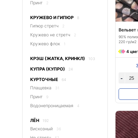
Принт
2
КРУЖЕВО И ГИПЮР
8
Гипюр стретч
2
Вельвет 
Кружево не стретч
2
90% полиэс
220 гр/м2
Кружево флок
1
4 цве
КРЭШ (ЖАТКА, КРИНКЛ)
103
КУПРА (КУПРО)
24
-
КУРТОЧНЫЕ
64
Плащевка
31
Принт
9
Водонепроницаемая
4
ЛЁН
192
Вискозный
36
Не стретч
57