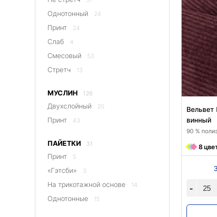
Однотонный
24
Принт
24
Слаб
4
Смесовый
53
Стретч
13
МУСЛИН
126
Двухслойный
20
Вельвет 
Принт
винный
43
90 % полиэ
ПАЙЕТКИ
31
8 цве
Принт
5
«Гэтсби»
3
На трикотажной основе
14
-
Однотонные
15