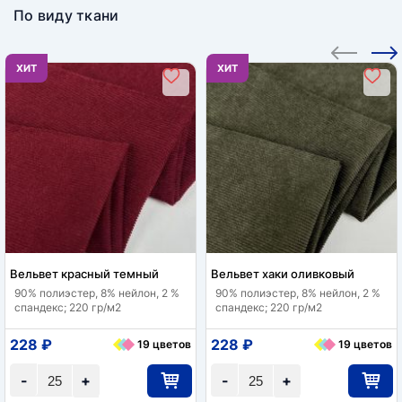
По виду ткани
ХИТ
ХИТ
Вельвет красный темный
Вельвет хаки оливковый
90% полиэстер, 8% нейлон, 2 %
90% полиэстер, 8% нейлон, 2 %
спандекс; 220 гр/м2
спандекс; 220 гр/м2
228 ₽
228 ₽
19 цветов
19 цветов
-
+
-
+