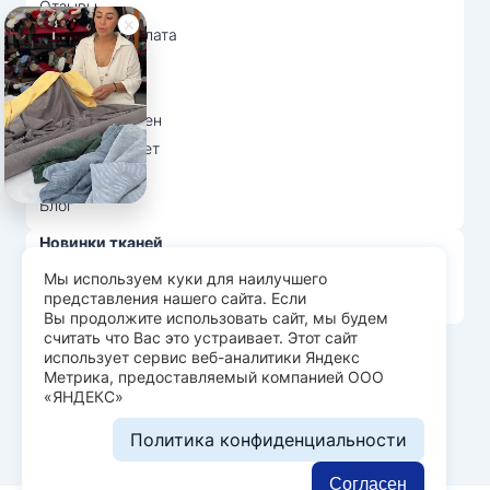
Отзывы
Доставка и оплата
О нас
Вопрос-ответ
Возврат и обмен
Личный кабинет
Ткани оптом
Блог
Новинки тканей
Распродажа тканей
Мы используем куки для наилучшего
представления нашего сайта. Если
Лидеры продаж
Вы продолжите использовать сайт, мы будем
считать что Вас это устраивает. Этот сайт
использует сервис веб-аналитики Яндекс
© Арт Текс — продажа тканей оптом, 2026
Метрика, предоставляемый компанией ООО
«ЯНДЕКС»
Пользовательское соглашение
Политика конфиденциальности
Политика конфиденциальности
Разработка сайта —
WEBELEMENT
Согласен