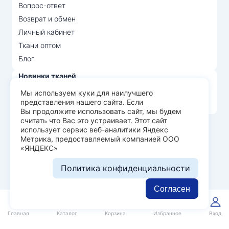
Вопрос-ответ
Возврат и обмен
Личный кабинет
Ткани оптом
Блог
Новинки тканей
Распродажа тканей
Мы используем куки для наилучшего
представления нашего сайта. Если
Лидеры продаж
Вы продолжите использовать сайт, мы будем
считать что Вас это устраивает. Этот сайт
использует сервис веб-аналитики Яндекс
© Арт Текс — продажа тканей оптом, 2026
Метрика, предоставляемый компанией ООО
«ЯНДЕКС»
Пользовательское соглашение
Политика конфиденциальности
Политика конфиденциальности
Разработка сайта —
WEBELEMENT
Согласен
0
0
Главная
Каталог
Корзина
Избранное
Вход