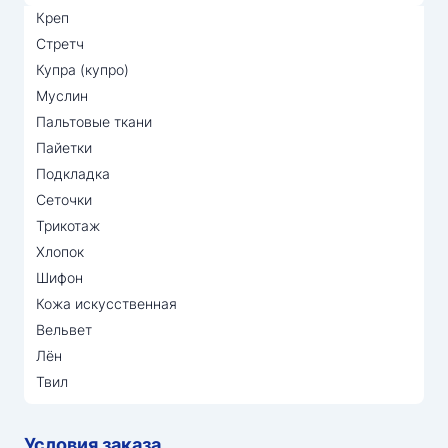
Креп
Стретч
Купра (купро)
Муслин
Пальтовые ткани
Пайетки
Подкладка
Сеточки
Трикотаж
Хлопок
Шифон
Кожа искусственная
Вельвет
Лён
Твил
Условия заказа