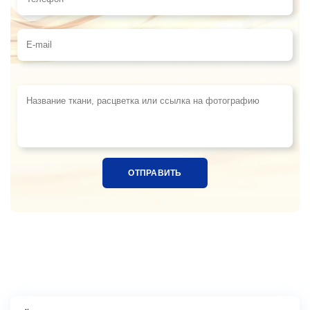
Телефон
E-mail
Название ткани, расцветка или ссылка на фотограф