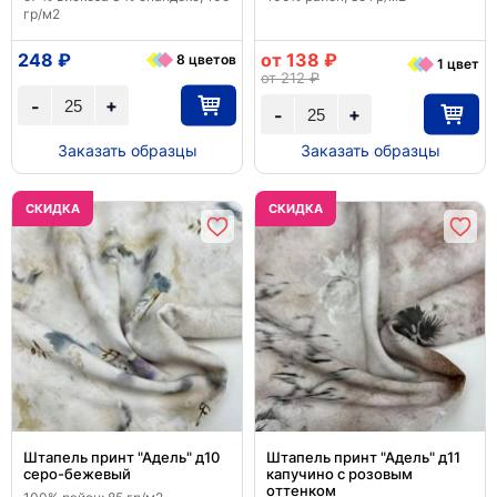
гр/м2
248 ₽
от 138 ₽
8 цветов
1 цвет
от 212 ₽
+
-
+
-
Заказать образцы
Заказать образцы
CКИДКА
CКИДКА
Штапель принт "Адель" д10
Штапель принт "Адель" д11
серо-бежевый
капучино с розовым
оттенком