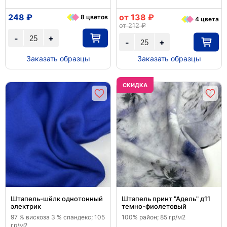
248 ₽
от 138 ₽
8 цветов
4 цвета
от 212 ₽
+
-
+
-
Заказать образцы
Заказать образцы
CКИДКА
Штапель-шёлк однотонный
Штапель принт "Адель" д11
электрик
темно-фиолетовый
97 % вискоза 3 % спандекс; 105
100% район; 85 гр/м2
гр/м2