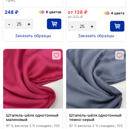
гр/м2
248 ₽
от 138 ₽
8 цветов
4 цвета
от 212 ₽
+
-
+
-
Заказать образцы
Заказать образцы
Штапель-шёлк однотонный
Штапель-шёлк однотонный
малиновый
темно-серый
97 % вискоза 3 % спандекс; 105
97 % вискоза 3 % спандекс; 105