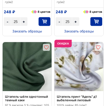
гр/м2
гр/м2
248 ₽
248 ₽
8 цветов
8 цветов
+
+
-
-
Заказать образцы
Заказать образцы
CКИДКА
Штапель-шёлк однотонный
Штапель принт "Адель" д1
темный хаки
выбеленный лиловый
97 % вискоза 3 % спандекс; 105
100% район; 85 гр/м2