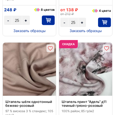
248 ₽
от 138 ₽
8 цветов
4 цвета
от 212 ₽
+
-
+
-
Заказать образцы
Заказать образцы
CКИДКА
Штапель-шёлк однотонный
Штапель принт "Адель" д11
бежево-розовый
темный грязно-розовый
97 % вискоза 3 % спандекс; 105
100% район; 85 гр/м2