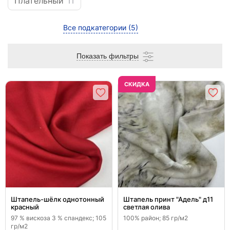
Плательный
11
Все подкатегории
(5)
Показать фильтры
CКИДКА
Штапель-шёлк однотонный
Штапель принт "Адель" д11
красный
светлая олива
97 % вискоза 3 % спандекс; 105
100% район; 85 гр/м2
гр/м2