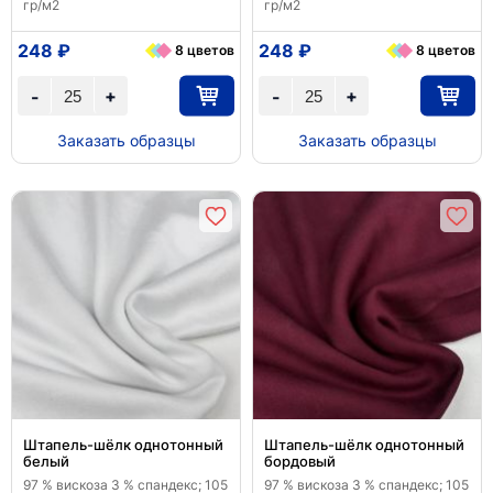
гр/м2
гр/м2
248 ₽
248 ₽
8 цветов
8 цветов
+
+
-
-
Заказать образцы
Заказать образцы
Штапель-шёлк однотонный
Штапель-шёлк однотонный
белый
бордовый
97 % вискоза 3 % спандекс; 105
97 % вискоза 3 % спандекс; 105