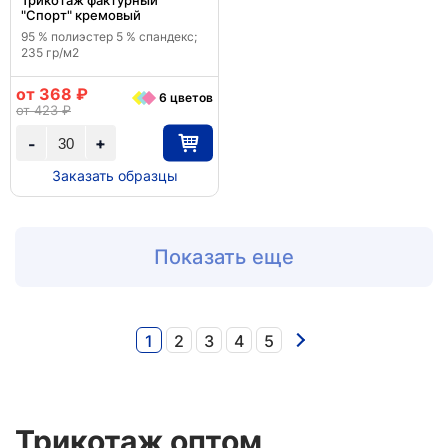
Трикотаж фактурный
"Спорт" кремовый
95 % полиэстер 5 % спандекс;
235 гр/м2
от 368 ₽
6 цветов
от 423 ₽
+
-
Заказать образцы
Показать еще
1
2
3
4
5
Трикотаж оптом