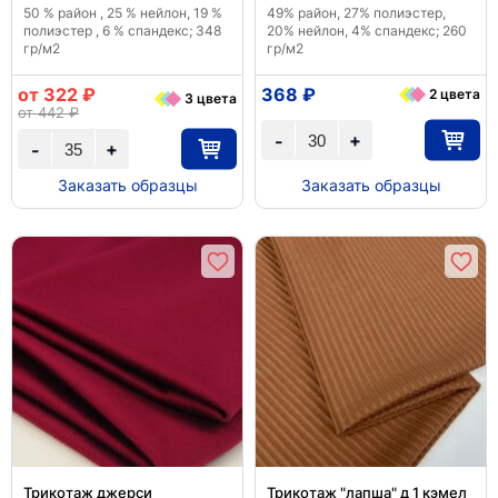
50 % район , 25 % нейлон, 19 %
49% район, 27% полиэстер,
полиэстер , 6 % спандекс; 348
20% нейлон, 4% спандекс; 260
гр/м2
гр/м2
от 322 ₽
368 ₽
2 цвета
3 цвета
от 442 ₽
+
-
+
-
Заказать образцы
Заказать образцы
Трикотаж джерси
Трикотаж "лапша" д 1 кэмел