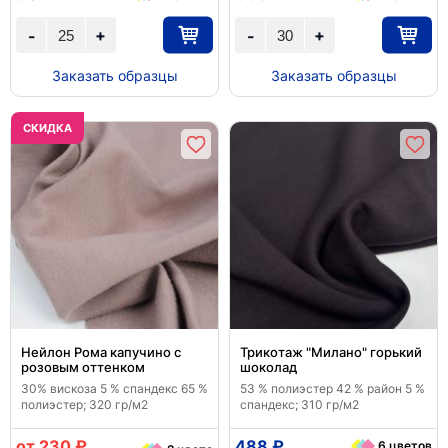
+
+
-
-
Заказать образцы
Заказать образцы
CКИДКА
Нейлон Рома капучино с
Трикотаж "Милано" горький
розовым оттенком
шоколад
30% вискоза 5 % спандекс 65 %
53 % полиэстер 42 % район 5 %
полиэстер; 320 гр/м2
спандекс; 310 гр/м2
от 230 ₽
488 ₽
6 цветов