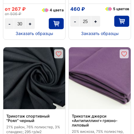
от 267 ₽
460 ₽
5 цветов
4 цвета
от 506 ₽
+
-
+
-
Заказать образцы
Заказать образцы
Трикотаж спортивный
Трикотаж джерси
"Роял" черный
«Антипиллинг» грязно-
лиловый
21% район, 76% полиэстер, 3%
20% вискоза, 75% полиэстер,
спандекс; 295 гр/м2