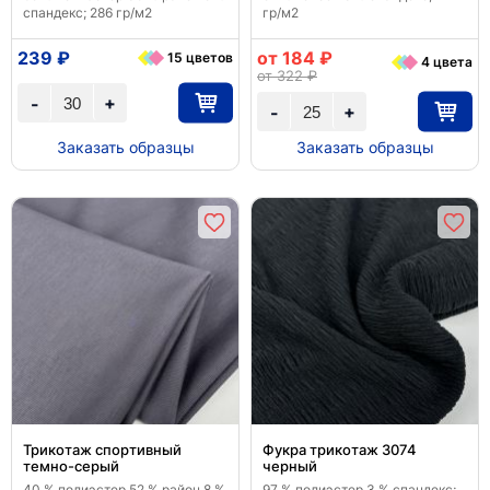
спандекс; 286 гр/м2
гр/м2
239 ₽
от 184 ₽
15 цветов
4 цвета
от 322 ₽
+
-
+
-
Заказать образцы
Заказать образцы
Трикотаж спортивный
Фукра трикотаж 3074
темно-серый
черный
40 % полиэстер 52 % район 8 %
97 % полиэстер 3 % спандекс;