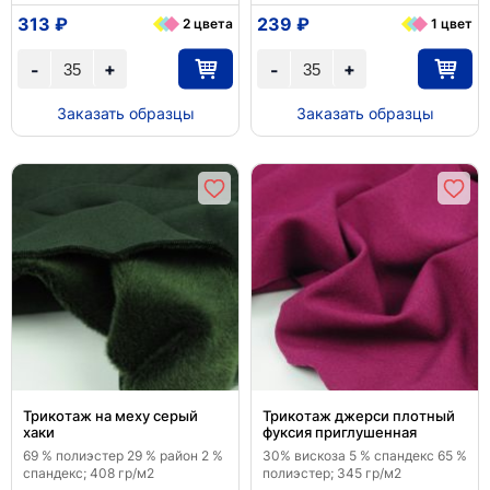
313 ₽
239 ₽
2 цвета
1 цвет
+
+
-
-
Заказать образцы
Заказать образцы
Трикотаж на меху серый
Трикотаж джерси плотный
хаки
фуксия приглушенная
69 % полиэстер 29 % район 2 %
30% вискоза 5 % спандекс 65 %
спандекс; 408 гр/м2
полиэстер; 345 гр/м2