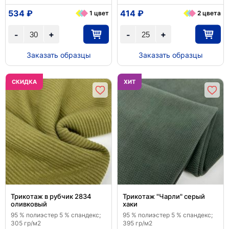
534 ₽
414 ₽
1 цвет
2 цвета
+
+
-
-
Заказать образцы
Заказать образцы
CКИДКА
ХИТ
Трикотаж в рубчик 2834
Трикотаж "Чарли" серый
оливковый
хаки
95 % полиэстер 5 % спандекс;
95 % полиэстер 5 % спандекс;
305 гр/м2
395 гр/м2