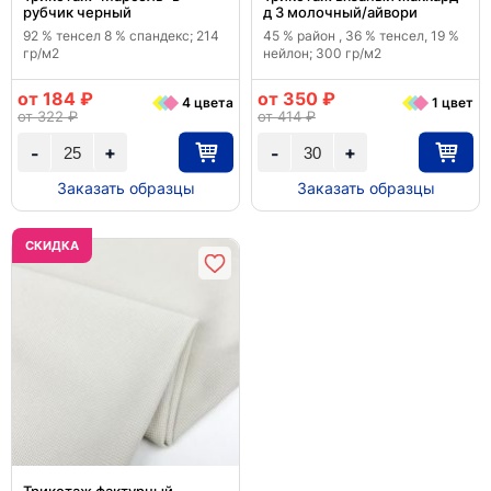
рубчик черный
д 3 молочный/айвори
92 % тенсел 8 % спандекс; 214
45 % район , 36 % тенсел, 19 %
гр/м2
нейлон; 300 гр/м2
от 184 ₽
от 350 ₽
4 цвета
1 цвет
от 322 ₽
от 414 ₽
+
+
-
-
Заказать образцы
Заказать образцы
CКИДКА