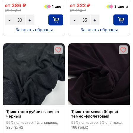
от 386 ₽
от 322 ₽
1 цвет
3 цвета
от 478 ₽
от 442 ₽
+
+
-
-
Заказать образцы
Заказать образцы
Трикотаж в рубчик варенка
Трикотаж масло (Корея)
черный
темно-фиолетовый
96% полиэстер, 4% спандекс;
95% полиэстер, 5% спандекс;
225 гр/м2
188 гр/м2