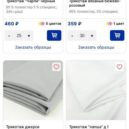
Трикотаж "Чарли" черный
Трикотаж вязаный бежево-
розовый
95 % полиэстер 5 % спандекс;
95% полиэстер, 5% спандекс
395 гр/м2
460 ₽
359 ₽
5 цветов
1 цвет
+
+
-
-
Заказать образцы
Заказать образцы
Трикотаж джерси
Трикотаж "лапша" д 1