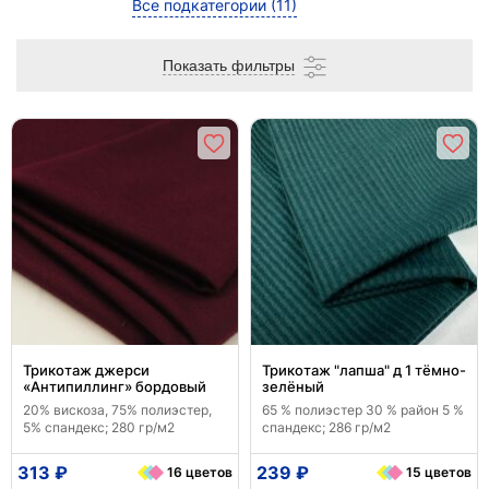
Все подкатегории
(11)
Показать фильтры
Трикотаж джерси
Трикотаж "лапша" д 1 тёмно-
«Антипиллинг» бордовый
зелёный
20% вискоза, 75% полиэстер,
65 % полиэстер 30 % район 5 %
5% спандекс; 280 гр/м2
спандекс; 286 гр/м2
313 ₽
239 ₽
16 цветов
15 цветов