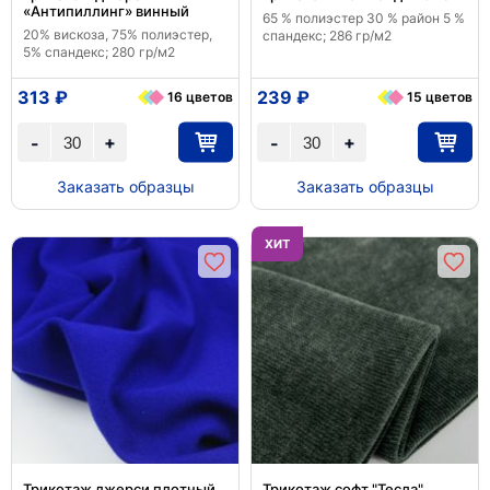
«Антипиллинг» винный
65 % полиэстер 30 % район 5 %
20% вискоза, 75% полиэстер,
спандекс; 286 гр/м2
5% спандекс; 280 гр/м2
313 ₽
239 ₽
16 цветов
15 цветов
+
+
-
-
Заказать образцы
Заказать образцы
ХИТ
Трикотаж джерси плотный
Трикотаж софт "Тесла"