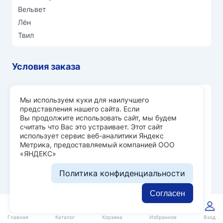
Вельвет
Лён
Твил
Условия заказа
Шоурумы
Мы используем куки для наилучшего
Отзывы
представления нашего сайта. Если
Доставка и оплата
Вы продолжите использовать сайт, мы будем
считать что Вас это устраивает. Этот сайт
О нас
использует сервис веб-аналитики Яндекс
Вопрос-ответ
Метрика, предоставляемый компанией ООО
«ЯНДЕКС»
Возврат и обмен
Личный кабинет
Политика конфиденциальности
Ткани оптом
Согласен
Блог
0
0
Новинки тканей
Главная
Каталог
Корзина
Избранное
Вход