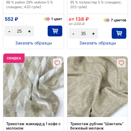
66 % район 29% нейлон 5 %
95 % полиэстер 5 % спандекс;
спандекс; 420 гр/м2
202 гр/м2
552 ₽
от 138 ₽
1 цвет
7 цветов
от 239 ₽
+
-
+
-
Заказать образцы
Заказать образцы
CКИДКА
Трикотаж жаккард д 1 кофе с
Трикотаж рубчик "Шанталь"
молоком
бежевый меланж