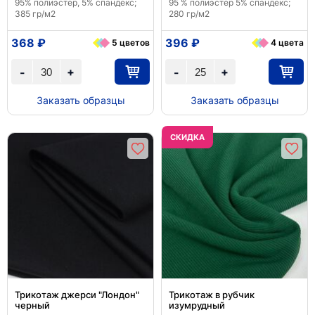
95% полиэстер, 5% спандекс;
95 % полиэстер 5% спандекс;
385 гр/м2
280 гр/м2
368 ₽
396 ₽
5 цветов
4 цвета
+
+
-
-
Заказать образцы
Заказать образцы
CКИДКА
Трикотаж джерси "Лондон"
Трикотаж в рубчик
черный
изумрудный