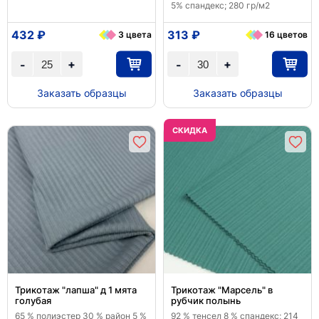
5% спандекс; 280 гр/м2
432 ₽
313 ₽
3 цвета
16 цветов
+
+
-
-
Заказать образцы
Заказать образцы
CКИДКА
Трикотаж "лапша" д 1 мята
Трикотаж "Марсель" в
голубая
рубчик полынь
65 % полиэстер 30 % район 5 %
92 % тенсел 8 % спандекс; 214