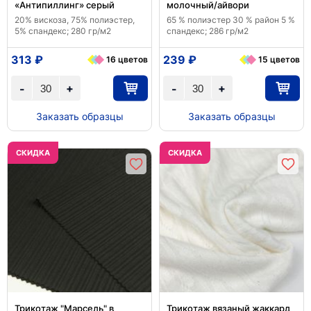
«Антипиллинг» серый
молочный/айвори
20% вискоза, 75% полиэстер,
65 % полиэстер 30 % район 5 %
5% спандекс; 280 гр/м2
спандекс; 286 гр/м2
313 ₽
239 ₽
16 цветов
15 цветов
+
+
-
-
Заказать образцы
Заказать образцы
CКИДКА
CКИДКА
Трикотаж "Марсель" в
Трикотаж вязаный жаккард