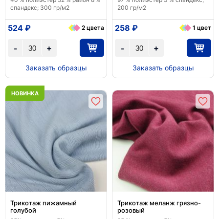
спандекс; 300 гр/м2
200 гр/м2
524 ₽
258 ₽
2 цвета
1 цвет
+
+
-
-
Заказать образцы
Заказать образцы
НОВИНКА
Трикотаж пижамный
Трикотаж меланж грязно-
голубой
розовый