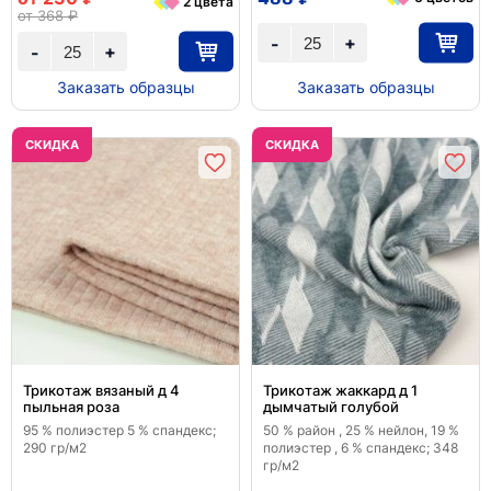
2 цвета
от 368 ₽
+
-
+
-
Заказать образцы
Заказать образцы
CКИДКА
CКИДКА
Трикотаж вязаный д 4
Трикотаж жаккард д 1
пыльная роза
дымчатый голубой
95 % полиэстер 5 % спандекс;
50 % район , 25 % нейлон, 19 %
290 гр/м2
полиэстер , 6 % спандекс; 348
гр/м2