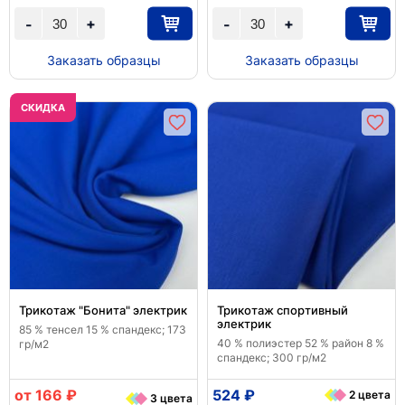
+
+
-
-
Заказать образцы
Заказать образцы
CКИДКА
Трикотаж "Бонита" электрик
Трикотаж спортивный
электрик
85 % тенсел 15 % спандекс; 173
40 % полиэстер 52 % район 8 %
гр/м2
спандекс; 300 гр/м2
от 166 ₽
524 ₽
2 цвета
3 цвета