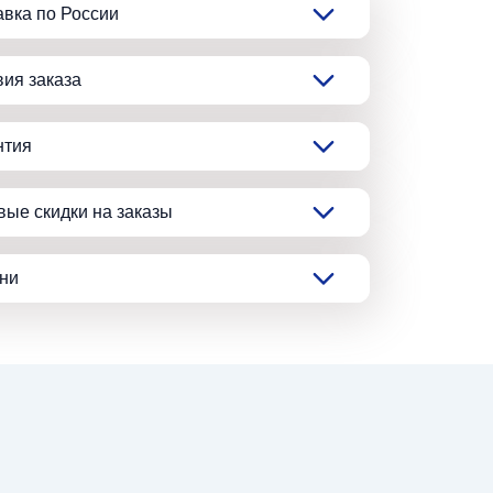
авка по России
вия заказа
нтия
вые скидки на заказы
ани