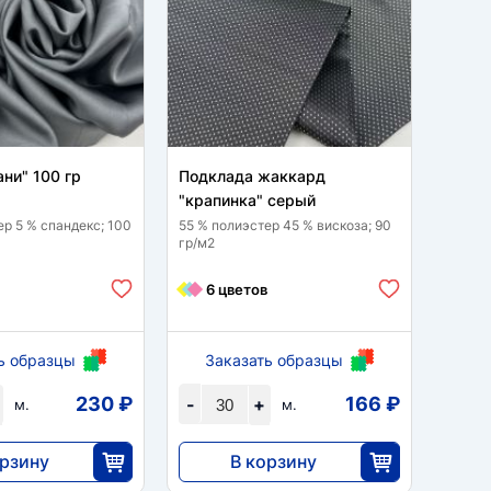
ни" 100 гр
Подклада жаккард
Сетка
"крапинка" серый
100 % 
ер 5 % спандекс; 100
55 % полиэстер 45 % вискоза; 90
гр/м2
10
6 цветов
ь образцы
Заказать образцы
За
230 ₽
166 ₽
-
+
-
м.
м.
орзину
В корзину
4968
25
30