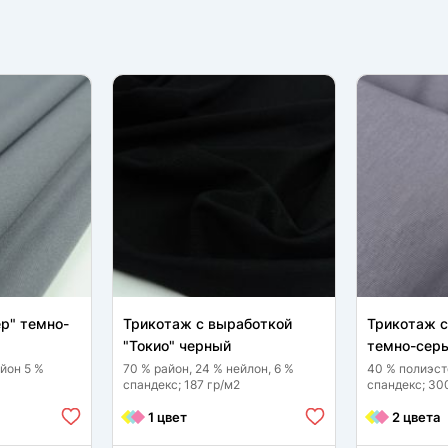
р" темно-
Трикотаж с выработкой
Трикотаж 
"Токио" черный
темно-сер
йон 5 %
70 % район, 24 % нейлон, 6 %
40 % полиэст
спандекс; 187 гр/м2
спандекс; 30
1 цвет
2 цвета