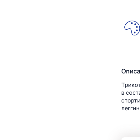
Опис
Трикот
в сост
спорти
леггин