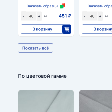
Заказать образцы
Заказать обр
451 ₽
-
+
-
+
м.
м.
В корзину
В корзин
18 032
18 032
40
Показать всё
По цветовой гамме