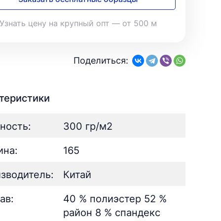
28
Поплин
3
Летний
25
35
Стретч
3
Шелк
8
Узнать цену на крупный опт — от 500 м
Твил
1
Поплин
3
Стретч
3
ШЁЛК
402
Твил
1
Армани однотонный
95
Поделиться:
Шелк жаккард
Шёлк
61
402
Принт
ан
73
2
Армани однотонный
95
ьник)
2
Шелк жаккард
61
теристики
) для поло
5
Принт
73
ность:
300 гр/м2
на:
165
зводитель:
Китай
ав:
40 % полиэстер 52 %
район 8 % спандекс