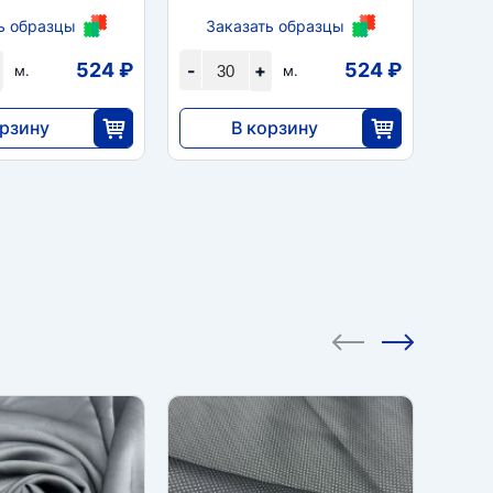
ь образцы
Заказать образцы
524 ₽
524 ₽
-
+
м.
м.
орзину
В корзину
2
15 732
30
30