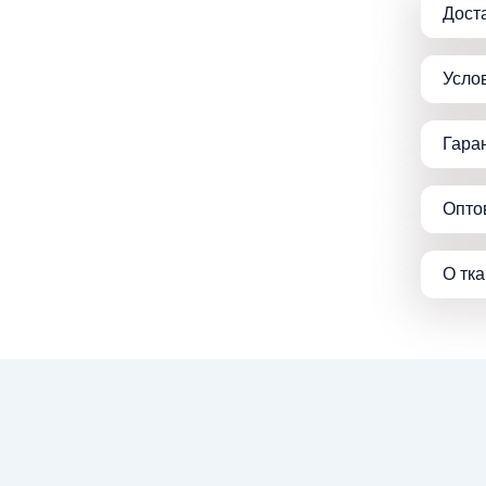
Дост
Усло
Гара
Опто
О тк