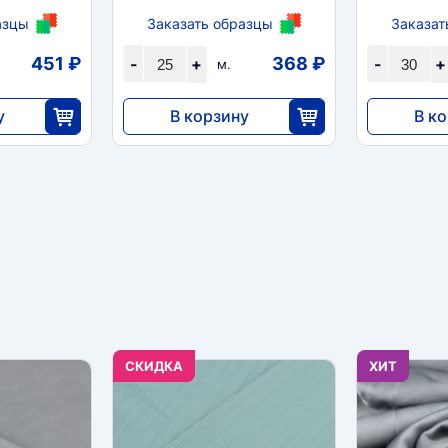
азцы
Заказать образцы
Заказат
451 ₽
368 ₽
-
+
-
+
м.
у
В корзину
В к
9200
15 73
40
25
CКИДКА
ХИТ