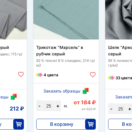
ерый
Трикотаж "Марсель" в
Шелк "Арма
рубчик серый
серый
декс; 115 гр/
92 % тенсел 8 % спандекс; 214 гр/
95 % полиэст
м2
гр/м2
4 цвета
33 цвета
Заказать образцы
азцы
Заказат
от 184 ₽
-
+
м.
212 ₽
-
+
от 322 ₽
у
В корзину
В к
4600
5750
5
25