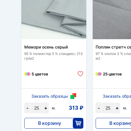
Мемори осень серый
Поплин стретч с
95 % полиэстер 5 % спандекс; 213
97 % хлопок 3 % спан
гр/м2
м2
5 цветов
25 цветов
Заказать образцы
Заказать обр
313 ₽
-
+
-
+
м.
м.
В корзину
В корзин
7820
5290
25
2