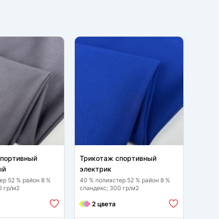
спортивный
Трикотаж спортивный
ый
электрик
ер 52 % район 8 %
40 % полиэстер 52 % район 8 %
0 гр/м2
спандекс; 300 гр/м2
2 цвета