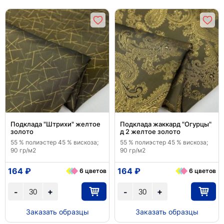
Подклада "Штрихи" желтое
Подклада жаккард "Огурцы"
золото
д 2 желтое золото
55 % полиэстер 45 % вискоза;
55 % полиэстер 45 % вискоза;
90 гр/м2
90 гр/м2
164 ₽
164 ₽
6 цветов
6 цветов
+
+
-
-
Заказать образцы
Заказать образцы