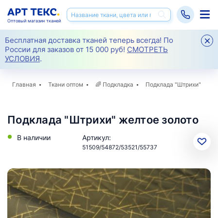
Оптовый магазин тканей
Бесплатная доставка тканей теперь всегда! По
России для заказов от 15 000 руб!
СМОТРЕТЬ
УСЛОВИЯ
.
Главная
Ткани оптом
🌈
Подкладка
Подклада "Штрихи"
Подклада "Штрихи" желтое золото
В наличии
Артикул:
51509/54872/53521/55737