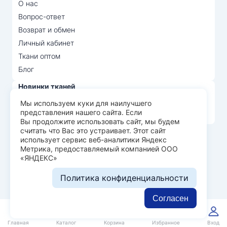
О нас
Вопрос-ответ
Возврат и обмен
Личный кабинет
Ткани оптом
Блог
Новинки тканей
Распродажа тканей
Мы используем куки для наилучшего
представления нашего сайта. Если
Лидеры продаж
Вы продолжите использовать сайт, мы будем
считать что Вас это устраивает. Этот сайт
использует сервис веб-аналитики Яндекс
© Арт Текс — продажа тканей оптом, 2026
Метрика, предоставляемый компанией ООО
«ЯНДЕКС»
Пользовательское соглашение
Политика конфиденциальности
Политика конфиденциальности
Разработка сайта —
WEBELEMENT
Согласен
0
0
Главная
Каталог
Корзина
Избранное
Вход