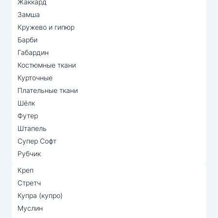
Жаккард
Замша
Кружево и гипюр
Барби
Габардин
Костюмные ткани
Курточные
Плательные ткани
Шёлк
Футер
Штапель
Супер Софт
Рубчик
Креп
Стретч
Купра (купро)
Муслин