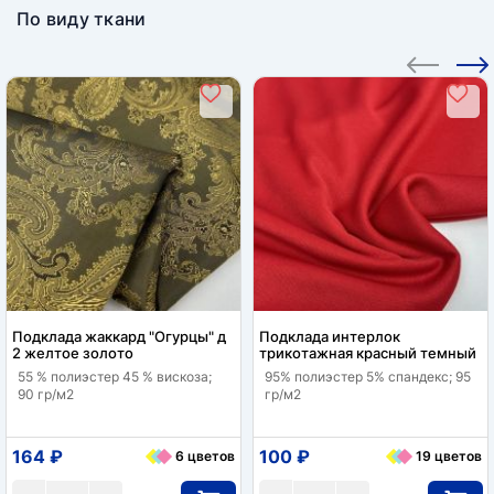
По виду ткани
Подклада жаккард "Огурцы" д
Подклада интерлок
2 желтое золото
трикотажная красный темный
55 % полиэстер 45 % вискоза;
95% полиэстер 5% спандекс; 95
90 гр/м2
гр/м2
164 ₽
100 ₽
6 цветов
19 цветов