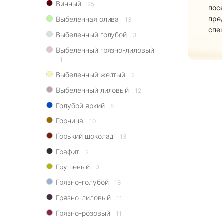
Винный
25
пос
пре
Выбеленная олива
13
спе
Выбеленный голубой
3
Выбеленный грязно-лиловый
1
Выбеленный желтый
2
Выбеленный лиловый
12
Голубой яркий
8
Горчица
10
Горький шоколад
13
Графит
2
Грушевый
3
Грязно-голубой
18
Грязно-лиловый
11
Грязно-розовый
11