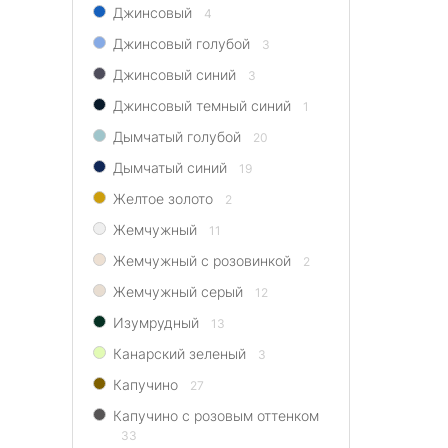
Джинсовый
4
Джинсовый голубой
3
Джинсовый синий
3
Джинсовый темный синий
1
Дымчатый голубой
20
Дымчатый синий
19
Желтое золото
2
Жемчужный
11
Жемчужный с розовинкой
2
Жемчужный серый
12
Изумрудный
13
Канарский зеленый
3
Капучино
27
Капучино с розовым оттенком
33