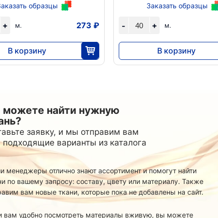
Стретч
Спортивный
24
Заказать образцы
Заказать образцы
Манго
18
Трикотаж
3
Матовый
15
Принт
54
ФУТЕР
Принт
6
24
Ангора
3
+
273 ₽
+
-
м.
м.
Супер Софт однотонный
3
й основе
14
Креп
23
Вискозный
15
Абайные
3
5
Вязаный
40
В корзину
В корзину
СЕТОЧКИ
46
Подкладка
Джерси
34
114
Корея
5
Жаккард
36
Жаккард
24
6825
23 660
25
40
ТКАНИ
8
Китай
3
Канада/Эласт
пюр
8
Трикотажная однотонная
22
Простая
29
Лайкра(купал
Утепленная
1
Лакоста (пике
Поливискоза
тч
28
2
Лапша
 можете найти нужную
20
Принт
12
Масло
ань?
1
авьте заявку, и мы отправим вам
 подходящие варианты из каталога
и менеджеры отлично знают ассортимент и помогут найти
ни по вашему запросу: составу, цвету или материалу. Также
равим вам новые ткани, которые пока не добавлены на сайт.
и вам удобно посмотреть материалы вживую, вы можете