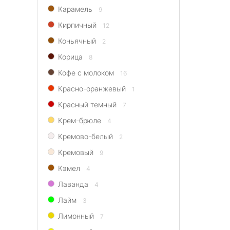
Карамель
9
Кирпичный
12
Коньячный
2
Корица
8
Кофе с молоком
16
Красно-оранжевый
1
Красный темный
7
Крем-брюле
4
Кремово-белый
2
Кремовый
9
Кэмел
4
Лаванда
4
Лайм
3
Лимонный
7