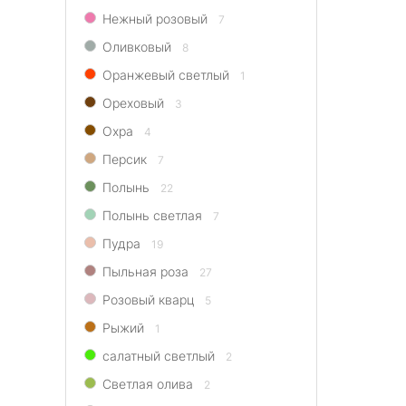
Нежный розовый
7
Оливковый
8
Оранжевый светлый
1
Ореховый
3
Охра
4
Персик
7
Полынь
22
Полынь светлая
7
Пудра
19
Пыльная роза
27
Розовый кварц
5
Рыжий
1
салатный светлый
2
Светлая олива
2