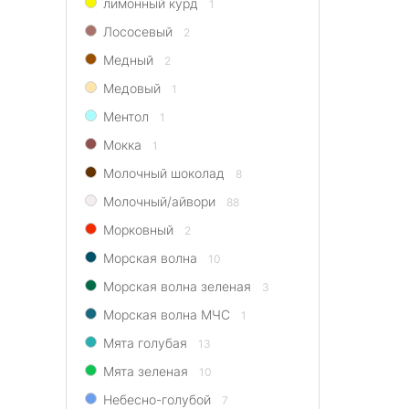
лимонный курд
1
Лососевый
2
Медный
2
Медовый
1
Ментол
1
Мокка
1
Молочный шоколад
8
Молочный/айвори
88
Морковный
2
Морская волна
10
Морская волна зеленая
3
Морская волна МЧС
1
Мята голубая
13
Мята зеленая
10
Небесно-голубой
7