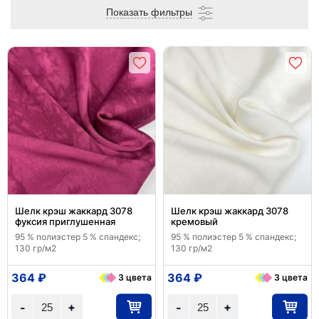
Показать фильтры
Шелк крэш жаккард 3078
Шелк крэш жаккард 3078
фуксия приглушенная
кремовый
95 % полиэстер 5 % спандекс;
95 % полиэстер 5 % спандекс;
130 гр/м2
130 гр/м2
364 ₽
364 ₽
3 цвета
3 цвета
+
+
-
-