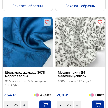
Заказать образцы
Заказать образцы
Шелк крэш жаккард 3078
Муслин принт Д4
морская волна
молочный/айвори
95 % полиэстер 5 % спандекс;
100% хлопок; 120 гр/м2
130 гр/м2
364 ₽
209 ₽
3 цвета
1 цвет
+
+
-
-