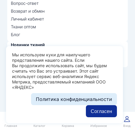
Вопрос-ответ
Возврат и обмен
Личный кабинет
Ткани оптом
Блог
Новинки тканей
Распродажа тканей
Мы используем куки для наилучшего
представления нашего сайта. Если
Лидеры продаж
Вы продолжите использовать сайт, мы будем
считать что Вас это устраивает. Этот сайт
использует сервис веб-аналитики Яндекс
© Арт Текс — продажа тканей оптом, 2026
Метрика, предоставляемый компанией ООО
«ЯНДЕКС»
Пользовательское соглашение
Политика конфиденциальности
Политика конфиденциальности
Разработка сайта —
WEBELEMENT
Согласен
0
0
Главная
Каталог
Корзина
Избранное
Вход