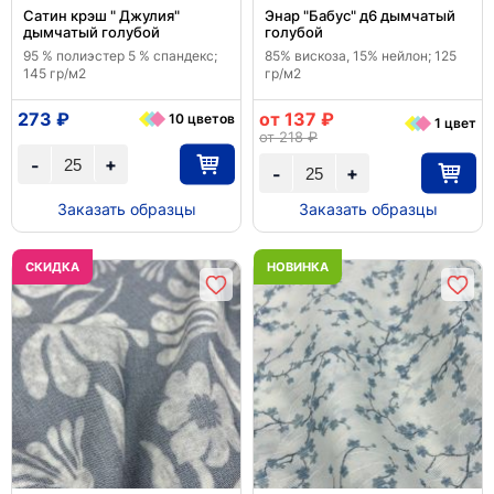
Сатин крэш " Джулия"
Энар "Бабус" д6 дымчатый
дымчатый голубой
голубой
95 % полиэстер 5 % спандекс;
85% вискоза, 15% нейлон; 125
145 гр/м2
гр/м2
273 ₽
от 137 ₽
10 цветов
1 цвет
от 218 ₽
+
-
+
-
Заказать образцы
Заказать образцы
CКИДКА
НОВИНКА