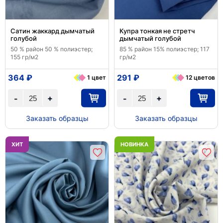
Сатин жаккард дымчатый
Купра тонкая не стретч
голубой
дымчатый голубой
50 % район 50 % полиэстер;
85 % район 15% полиэстер; 117
155 гр/м2
гр/м2
364 ₽
291 ₽
1 цвет
12 цветов
+
+
-
-
Заказать образцы
Заказать образцы
ХИТ
НОВИНКА