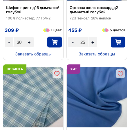
Шифон принт д16 дымчатый
Органза шелк жаккард д2
голубой
дымчатый голубой
100% полиэстер; 77 гр/м2
72% тенсел, 28% нейлон
309 ₽
455 ₽
1 цвет
5 цветов
+
+
-
-
Заказать образцы
Заказать образцы
НОВИНКА
ХИТ