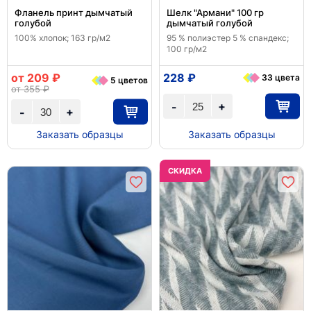
Фланель принт дымчатый
Шелк "Армани" 100 гр
голубой
дымчатый голубой
100% хлопок; 163 гр/м2
95 % полиэстер 5 % спандекс;
100 гр/м2
от 209 ₽
228 ₽
33 цвета
5 цветов
от 355 ₽
+
-
+
-
Заказать образцы
Заказать образцы
CКИДКА