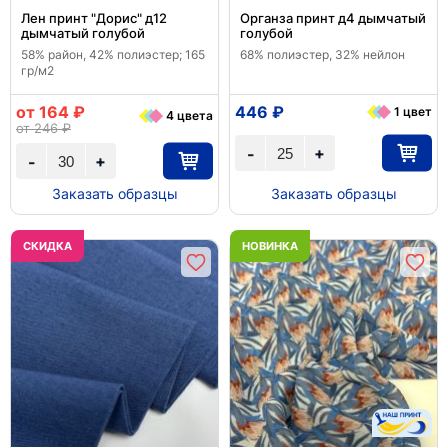
Лен принт "Дорис" д12
Органза принт д4 дымчатый
дымчатый голубой
голубой
58% район, 42% полиэстер; 165
68% полиэстер, 32% нейлон
гр/м2
от 164 ₽
446 ₽
1 цвет
4 цвета
от 246 ₽
+
-
+
-
Заказать образцы
Заказать образцы
CКИДКА
НОВИНКА