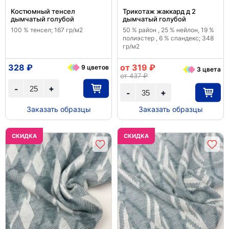
Костюмный тенсел
Трикотаж жаккард д 2
дымчатый голубой
дымчатый голубой
100 % тенсел; 167 гр/м2
50 % район , 25 % нейлон, 19 %
полиэстер , 6 % спандекс; 348
гр/м2
328 ₽
от 319 ₽
9 цветов
3 цвета
от 437 ₽
+
-
+
-
Заказать образцы
Заказать образцы
CКИДКА
CКИДКА