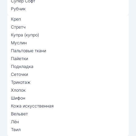
Супер Софт
Рубчик
Креп
Стретч
Купра (купро)
Муслин
Пальтовые ткани
Пайетки
Подкладка
Сеточки
Трикотаж
Хлопок
Шифон
Кожа искусственная
Вельвет
Лён
Твил