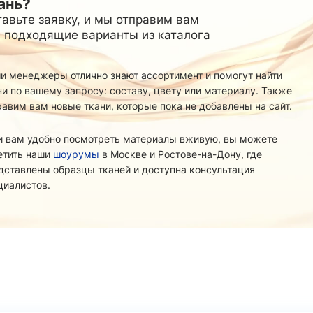
Стретч
Спортивный
ань?
24
Манго
18
Трикотаж
3
Матовый
15
авьте заявку, и мы отправим вам
Принт
54
ФУТЕР
Принт
6
24
Ангора
 подходящие варианты из каталога
3
Супер Софт однотонный
3
й основе
14
Креп
23
Вискозный
15
Абайные
3
5
Вязаный
40
и менеджеры отлично знают ассортимент и помогут найти
СЕТОЧКИ
46
Подкладка
Джерси
34
114
ни по вашему запросу: составу, цвету или материалу. Также
Корея
5
Жаккард
36
Жаккард
24
ТКАНИ
8
равим вам новые ткани, которые пока не добавлены на сайт.
Китай
3
Канада/Эласт
пюр
8
Трикотажная однотонная
22
Простая
29
Лайкра(купал
Утепленная
1
и вам удобно посмотреть материалы вживую, вы можете
Лакоста (пике
Поливискоза
тч
28
2
етить наши
шоурумы
в Москве и Ростове-на-Дону, где
Лапша
20
Принт
12
дставлены образцы тканей и доступна консультация
Масло
1
циалистов.