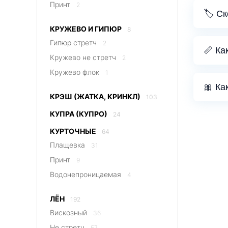
Принт
2
🏷️ С
КРУЖЕВО И ГИПЮР
8
Гипюр стретч
2
📏 Ка
Кружево не стретч
2
Кружево флок
1
🎀 Ка
КРЭШ (ЖАТКА, КРИНКЛ)
103
КУПРА (КУПРО)
24
КУРТОЧНЫЕ
64
Плащевка
31
Принт
9
Водонепроницаемая
4
ЛЁН
192
Вискозный
36
Не стретч
57