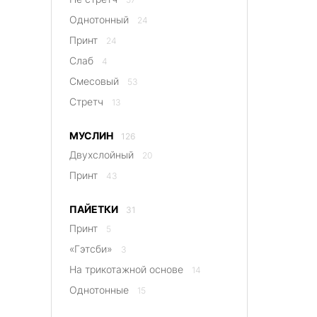
Однотонный
24
Принт
24
Слаб
4
Смесовый
53
Стретч
13
МУСЛИН
126
Двухслойный
20
Принт
43
ПАЙЕТКИ
31
Принт
5
«Гэтсби»
3
На трикотажной основе
14
Однотонные
15