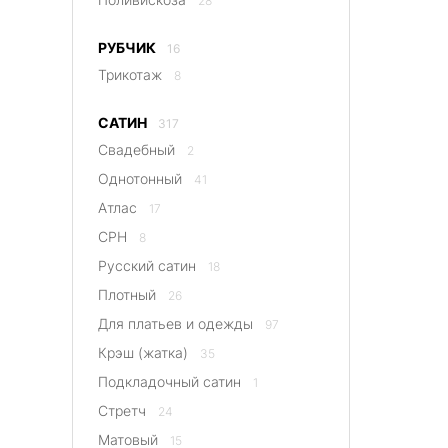
28
РУБЧИК
16
Трикотаж
8
САТИН
317
Свадебный
2
Однотонный
41
Атлас
17
CPH
8
Русский сатин
18
Плотный
26
Для платьев и одежды
97
Крэш (жатка)
35
Подкладочный сатин
1
Стретч
24
Матовый
15