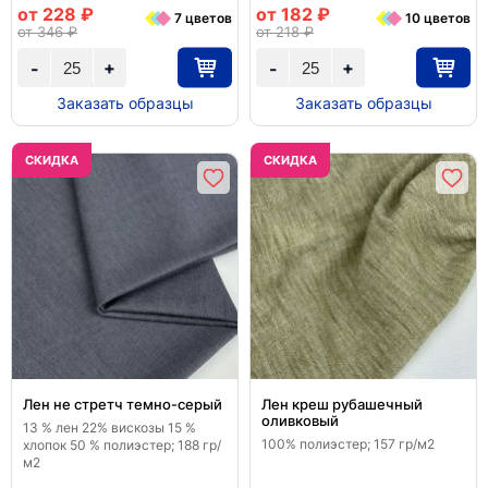
от 228 ₽
от 182 ₽
7 цветов
10 цветов
от 346 ₽
от 218 ₽
+
+
-
-
Заказать образцы
Заказать образцы
CКИДКА
CКИДКА
Лен не стретч темно-серый
Лен креш рубашечный
оливковый
13 % лен 22% вискозы 15 %
100% полиэстер; 157 гр/м2
хлопок 50 % полиэстер; 188 гр/
м2