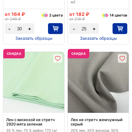
м2
от 164 ₽
от 182 ₽
2 цвета
14 цветов
от 246 ₽
от 218 ₽
+
+
-
-
Заказать образцы
Заказать образцы
CКИДКА
CКИДКА
Лен с вискозой не стретч
Лен не стретч жемчужный
2920 мята зеленая
серый
30 % лен, 70 % район; 170 гр/
20% лен, 30% вискоза, 50%