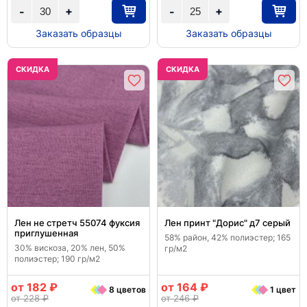
+
+
-
-
Заказать образцы
Заказать образцы
CКИДКА
CКИДКА
Лен не стретч 55074 фуксия
Лен принт "Дорис" д7 серый
приглушенная
58% район, 42% полиэстер; 165
30% вискоза, 20% лен, 50%
гр/м2
полиэстер; 190 гр/м2
от 182 ₽
от 164 ₽
8 цветов
1 цвет
от 228 ₽
от 246 ₽