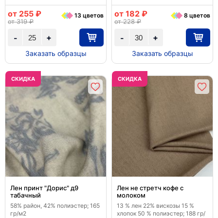
от 255 ₽
от 182 ₽
13 цветов
8 цветов
от 319 ₽
от 228 ₽
+
+
-
-
Заказать образцы
Заказать образцы
CКИДКА
CКИДКА
Лен принт "Дорис" д9
Лен не стретч кофе с
табачный
молоком
58% район, 42% полиэстер; 165
13 % лен 22% вискозы 15 %
гр/м2
хлопок 50 % полиэстер; 188 гр/