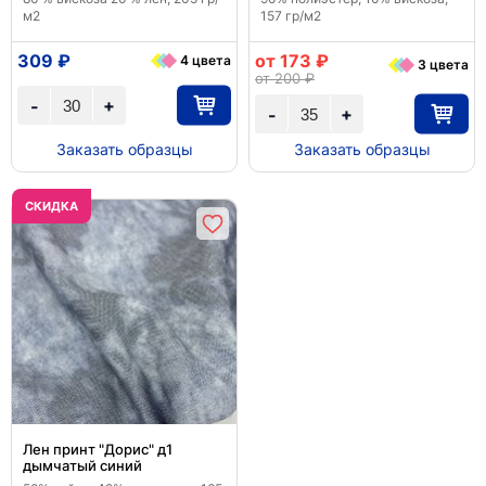
м2
157 гр/м2
309 ₽
от 173 ₽
4 цвета
3 цвета
от 200 ₽
+
-
+
-
Заказать образцы
Заказать образцы
CКИДКА
Лен принт "Дорис" д1
дымчатый синий