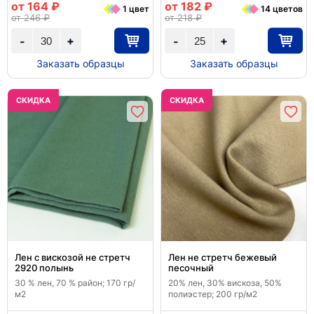
от 164 ₽
от 182 ₽
1 цвет
14 цветов
от 246 ₽
от 218 ₽
+
+
-
-
Заказать образцы
Заказать образцы
CКИДКА
CКИДКА
Лен с вискозой не стретч
Лен не стретч бежевый
2920 полынь
песочный
30 % лен, 70 % район; 170 гр/
20% лен, 30% вискоза, 50%
м2
полиэстер; 200 гр/м2