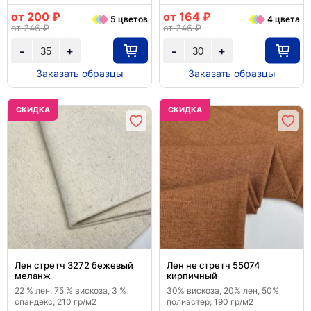
от 200 ₽
от 164 ₽
5 цветов
4 цвета
от 246 ₽
от 246 ₽
+
+
-
-
Заказать образцы
Заказать образцы
CКИДКА
CКИДКА
Лен стретч 3272 бежевый
Лен не стретч 55074
меланж
кирпичный
22 % лен, 75 % вискоза, 3 %
30% вискоза, 20% лен, 50%
спандекс; 210 гр/м2
полиэстер; 190 гр/м2