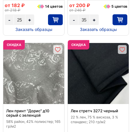
от 182 ₽
от 200 ₽
14 цветов
5 цветов
от 218 ₽
от 246 ₽
+
+
-
-
Заказать образцы
Заказать образцы
CКИДКА
CКИДКА
Лен принт "Дорис" д10
Лен стретч 3272 черный
серый с зеленцой
22 % лен, 75 % вискоза, 3 %
58% район, 42% полиэстер; 165
спандекс; 210 гр/м2
гр/м2