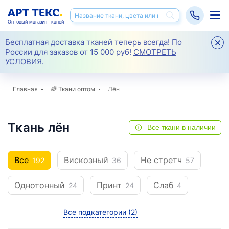
Оптовый магазин тканей
Бесплатная доставка тканей теперь всегда! По
России для заказов от 15 000 руб!
СМОТРЕТЬ
УСЛОВИЯ
.
Главная
🌈
Ткани оптом
Лён
Ткань лён
Все ткани в наличии
Все
Вискозный
Не стретч
192
36
57
Однотонный
Принт
Слаб
24
24
4
Все подкатегории
(2)