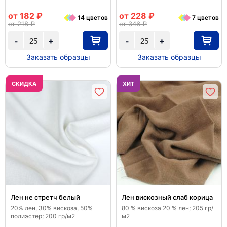
от 182 ₽
от 228 ₽
14 цветов
7 цветов
от 218 ₽
от 346 ₽
+
+
-
-
Заказать образцы
Заказать образцы
CКИДКА
ХИТ
Лен не стретч белый
Лен вискозный слаб корица
20% лен, 30% вискоза, 50%
80 % вискоза 20 % лен; 205 гр/
полиэстер; 200 гр/м2
м2