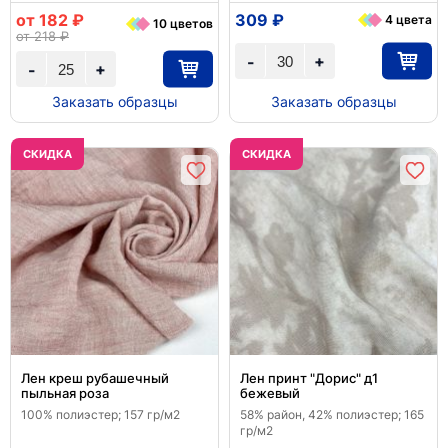
от 182 ₽
309 ₽
4 цвета
10 цветов
от 218 ₽
+
-
+
-
Заказать образцы
Заказать образцы
CКИДКА
CКИДКА
Лен креш рубашечный
Лен принт "Дорис" д1
пыльная роза
бежевый
100% полиэстер; 157 гр/м2
58% район, 42% полиэстер; 165
гр/м2