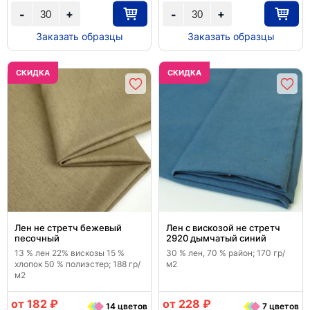
+
+
-
-
Заказать образцы
Заказать образцы
CКИДКА
CКИДКА
Лен не стретч бежевый
Лен с вискозой не стретч
песочный
2920 дымчатый синий
13 % лен 22% вискозы 15 %
30 % лен, 70 % район; 170 гр/
хлопок 50 % полиэстер; 188 гр/
м2
м2
от 182 ₽
от 228 ₽
14 цветов
7 цветов