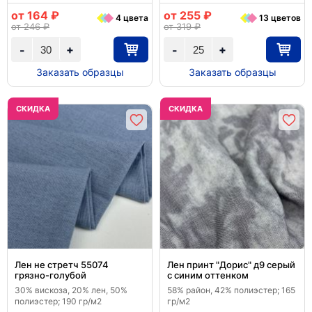
от 164 ₽
от 255 ₽
4 цвета
13 цветов
от 246 ₽
от 319 ₽
+
+
-
-
Заказать образцы
Заказать образцы
CКИДКА
CКИДКА
Лен не стретч 55074
Лен принт "Дорис" д9 серый
грязно-голубой
с синим оттенком
30% вискоза, 20% лен, 50%
58% район, 42% полиэстер; 165
полиэстер; 190 гр/м2
гр/м2