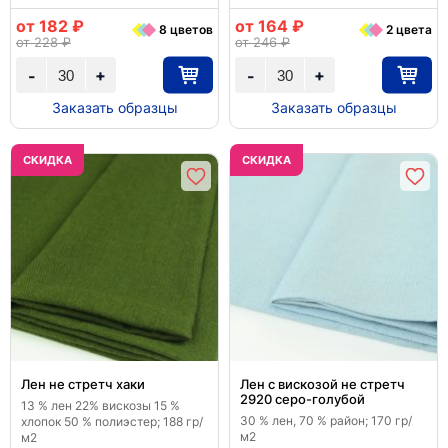
от 182 ₽
от 164 ₽
8 цветов
2 цвета
от 228 ₽
от 246 ₽
+
+
-
-
Заказать образцы
Заказать образцы
CКИДКА
CКИДКА
Лен не стретч хаки
Лен с вискозой не стретч
2920 серо-голубой
13 % лен 22% вискозы 15 %
30 % лен, 70 % район; 170 гр/
хлопок 50 % полиэстер; 188 гр/
м2
м2