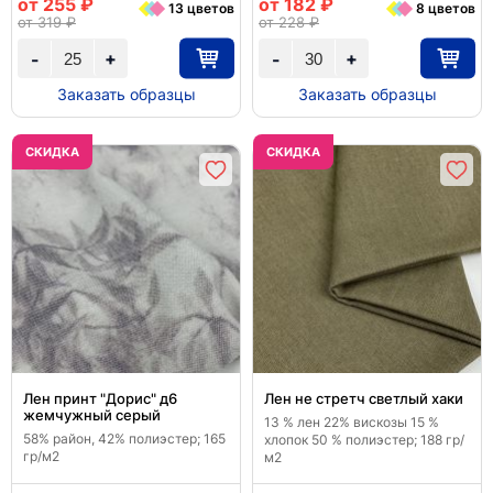
от 255 ₽
от 182 ₽
13 цветов
8 цветов
от 319 ₽
от 228 ₽
+
+
-
-
Заказать образцы
Заказать образцы
CКИДКА
CКИДКА
Лен принт "Дорис" д6
Лен не стретч светлый хаки
жемчужный серый
13 % лен 22% вискозы 15 %
58% район, 42% полиэстер; 165
хлопок 50 % полиэстер; 188 гр/
гр/м2
м2