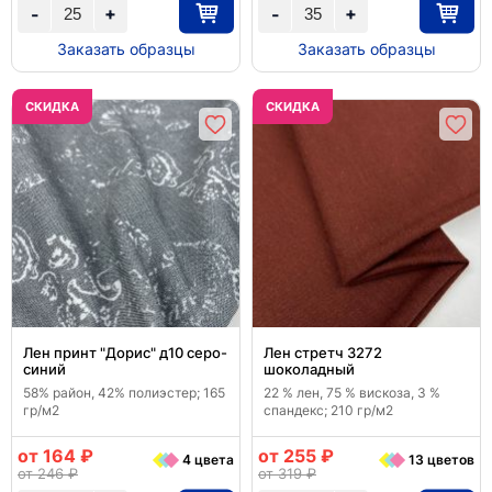
+
+
-
-
Заказать образцы
Заказать образцы
CКИДКА
CКИДКА
Лен принт "Дорис" д10 серо-
Лен стретч 3272
синий
шоколадный
58% район, 42% полиэстер; 165
22 % лен, 75 % вискоза, 3 %
гр/м2
спандекс; 210 гр/м2
от 164 ₽
от 255 ₽
4 цвета
13 цветов
от 246 ₽
от 319 ₽