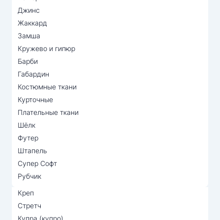
Джинс
Жаккард
Замша
Кружево и гипюр
Барби
Габардин
Костюмные ткани
Курточные
Плательные ткани
Шёлк
Футер
Штапель
Супер Софт
Рубчик
Креп
Стретч
Купра (купро)