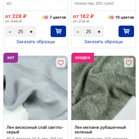
м2
полиэстер; 200 гр/м2
от 228 ₽
от 182 ₽
7 цветов
10 цветов
от 346 ₽
от 218 ₽
+
+
-
-
Заказать образцы
Заказать образцы
ХИТ
CКИДКА
Лен вискозный слаб светло-
Лен меланж рубашечный
серый
зеленый
80 % вискоза 20 % лен; 205 гр/
90% полиэстер, 10% вискоза;