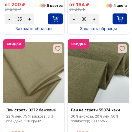
от 200 ₽
от 164 ₽
5 цветов
4 цвета
от 246 ₽
от 246 ₽
+
+
-
-
Заказать образцы
Заказать образцы
CКИДКА
CКИДКА
Лен стретч 3272 бежевый
Лен не стретч 55074 хаки
22 % лен, 75 % вискоза, 3 %
30% вискоза, 20% лен, 50%
спандекс; 210 гр/м2
полиэстер; 190 гр/м2