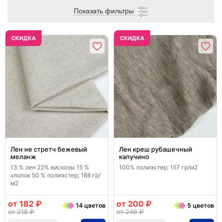
Показать фильтры
CКИДКА
CКИДКА
Лен не стретч бежевый
Лен креш рубашечный
меланж
капучино
13 % лен 22% вискозы 15 %
100% полиэстер; 157 гр/м2
хлопок 50 % полиэстер; 188 гр/
м2
от 182 ₽
от 200 ₽
14 цветов
5 цветов
от 218 ₽
от 246 ₽