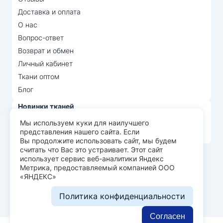
Доставка и оплата
О нас
Вопрос-ответ
Возврат и обмен
Личный кабинет
Ткани оптом
Блог
Новинки тканей
Распродажа тканей
Мы используем куки для наилучшего
представления нашего сайта. Если
Лидеры продаж
Вы продолжите использовать сайт, мы будем
считать что Вас это устраивает. Этот сайт
использует сервис веб-аналитики Яндекс
© Арт Текс — продажа тканей оптом, 2026
Метрика, предоставляемый компанией ООО
«ЯНДЕКС»
Пользовательское соглашение
Политика конфиденциальности
Политика конфиденциальности
Разработка сайта —
WEBELEMENT
Согласен