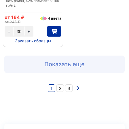
58% район, 42% полиэстер; 165
гр/м2
от 164 ₽
4 цвета
от 246 ₽
+
-
Заказать образцы
Показать еще
1
2
3