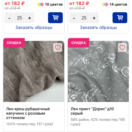
от 182 ₽
от 182 ₽
10 цветов
14 цветов
от 218 ₽
от 218 ₽
+
+
-
-
Заказать образцы
Заказать образцы
CКИДКА
CКИДКА
Лен креш рубашечный
Лен принт "Дорис" д10
капучино с розовым
серый
оттенком
58% район, 42% полиэстер; 165
100% полиэстер; 157 гр/м2
гр/м2