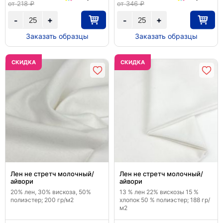
от 218 ₽
от 346 ₽
+
+
-
-
Заказать образцы
Заказать образцы
CКИДКА
CКИДКА
Лен не стретч молочный/
Лен не стретч молочный/
айвори
айвори
20% лен, 30% вискоза, 50%
13 % лен 22% вискозы 15 %
полиэстер; 200 гр/м2
хлопок 50 % полиэстер; 188 гр/
м2