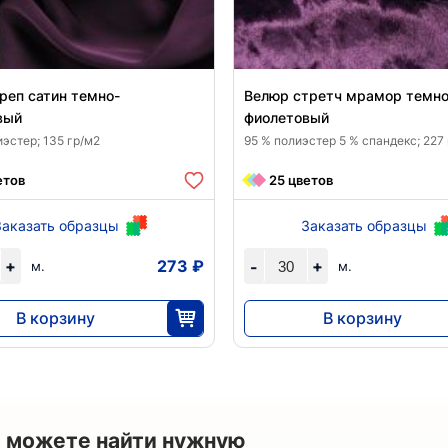
реп сатин темно-
Велюр стретч мрамор темно
вый
фиолетовый
эстер; 135 гр/м2
95 % полиэстер 5 % спандекс; 227
етов
25 цветов
Заказать образцы
Заказать образцы
+
273 ₽
+
-
м.
м.
В корзину
В корзину
6825
7644
25
30
 можете найти нужную