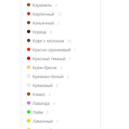
Карамель
9
Кирпичный
12
Коньячный
2
Корица
8
Кофе с молоком
16
Красно-оранжевый
1
Красный темный
7
Крем-брюле
4
Кремово-белый
2
Кремовый
9
Кэмел
4
Лаванда
4
Лайм
3
Лимонный
7