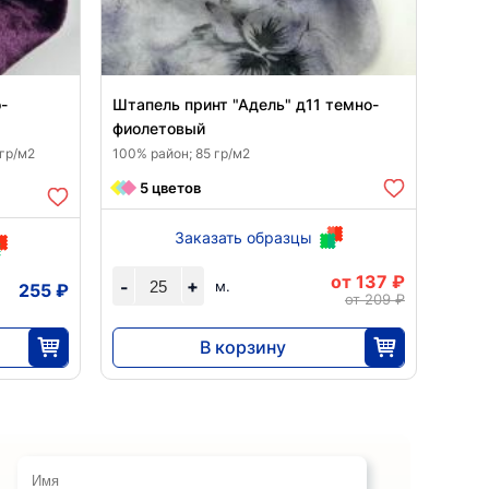
-
Штапель принт "Адель" д11 темно-
фиолетовый
 гр/м2
100% район; 85 гр/м2
5 цветов
Заказать образцы
от 137 ₽
+
-
м.
255 ₽
от 209 ₽
В корзину
3413
25