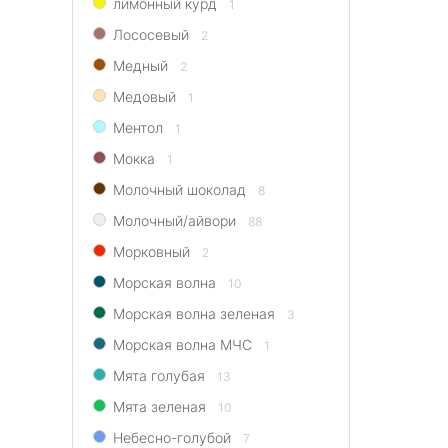
лимонный курд
1
Лососевый
2
Медный
2
Медовый
1
Ментол
1
Мокка
1
Молочный шоколад
8
Молочный/айвори
88
Морковный
2
Морская волна
10
Морская волна зеленая
3
Морская волна МЧС
1
Мята голубая
13
Мята зеленая
10
Небесно-голубой
7