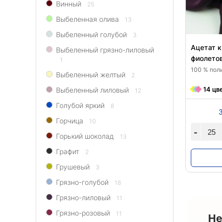
Винный
25
Выбеленная олива
13
Выбеленный голубой
3
Ацетат к
Выбеленный грязно-лиловый
фиолето
1
100 % поли
Выбеленный желтый
2
14 цв
Выбеленный лиловый
12
Голубой яркий
8
Горчица
10
-
Горький шоколад
13
Графит
2
Грушевый
3
Грязно-голубой
18
Грязно-лиловый
11
Грязно-розовый
11
Не