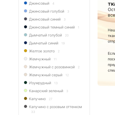
тк
Джинсовый
4
Ост
Джинсовый голубой
3
все
Джинсовый синий
3
Джинсовый темный синий
1
Наш
Дымчатый голубой
тка
20
отп
Дымчатый синий
19
Желтое золото
2
Есл
пос
Жемчужный
11
пре
Жемчужный с розовинкой
2
спе
Жемчужный серый
12
Изумрудный
13
Канарский зеленый
3
Капучино
27
Капучино с розовым оттенком
33