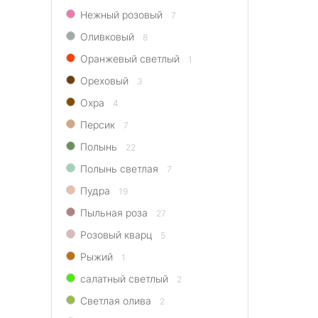
Нежный розовый
7
Оливковый
8
Оранжевый светлый
1
Ореховый
3
Охра
4
Персик
7
Полынь
22
Полынь светлая
7
Пудра
19
Пыльная роза
27
Розовый кварц
5
Рыжий
1
салатный светлый
2
Светлая олива
2