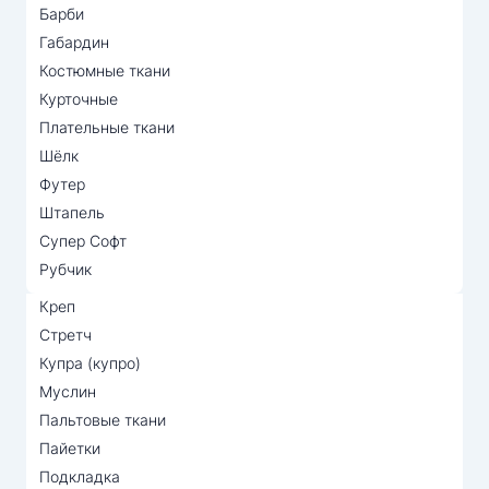
Барби
Габардин
Костюмные ткани
Курточные
Плательные ткани
Шёлк
Футер
Штапель
Супер Софт
Рубчик
Креп
Стретч
Купра (купро)
Муслин
Пальтовые ткани
Пайетки
Подкладка