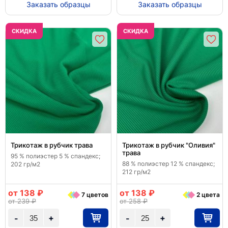
Заказать образцы
Заказать образцы
CКИДКА
CКИДКА
Трикотаж в рубчик трава
Трикотаж в рубчик "Оливия"
трава
95 % полиэстер 5 % спандекс;
88 % полиэстер 12 % спандекс;
202 гр/м2
212 гр/м2
от 138 ₽
от 138 ₽
7 цветов
2 цвета
от 239 ₽
от 258 ₽
+
+
-
-