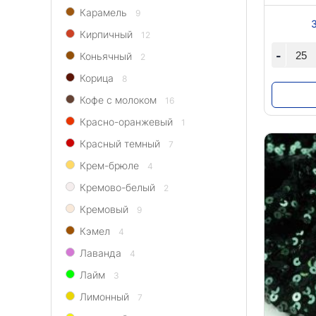
Карамель
9
Кирпичный
12
-
Коньячный
2
Корица
8
Кофе с молоком
16
Красно-оранжевый
1
Красный темный
7
Крем-брюле
4
Кремово-белый
2
Кремовый
9
Кэмел
4
Лаванда
4
Лайм
3
Лимонный
7