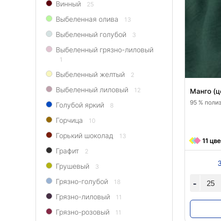
Винный
25
Выбеленная олива
13
Выбеленный голубой
3
Выбеленный грязно-лиловый
1
Выбеленный желтый
2
Выбеленный лиловый
12
Манго (ц
95 % полиэ
Голубой яркий
8
Горчица
10
Горький шоколад
13
11 цв
Графит
2
Грушевый
3
Грязно-голубой
18
-
Грязно-лиловый
11
Грязно-розовый
11