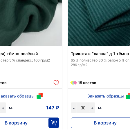
ея) тёмно-зелёный
Трикотаж "лапша" д 1 тёмно
стер 5 % спандекс; 166 гр/м2
65 % полиэстер 30 % район 5 % сп
286 гр/м2
етов
15 цветов
Заказать образцы
Заказать образцы
+
147 ₽
+
-
м.
м.
В корзину
В корзину