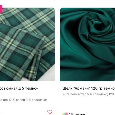
3680
7176
25
30
остюмная д 5 тёмно-
Шелк "Армани" 120 гр тёмно
95 % полиэстер 5 % спандекс; 120
стер 17 % район 3 % спандекс;
т
13 цветов