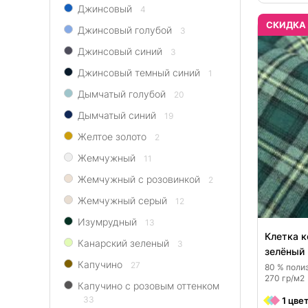
Джинсовый
4
CКИДКА
Джинсовый голубой
3
Джинсовый синий
3
Джинсовый темный синий
1
Дымчатый голубой
20
Дымчатый синий
19
Желтое золото
2
Жемчужный
11
Жемчужный с розовинкой
2
Жемчужный серый
12
Изумрудный
13
Клетка к
Канарский зеленый
3
зелёный
Капучино
27
80 % полиэ
270 гр/м2
Капучино с розовым оттенком
33
1 цве