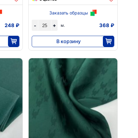
Заказать образцы
248 ₽
+
368 ₽
-
м.
В корзину
9200
25