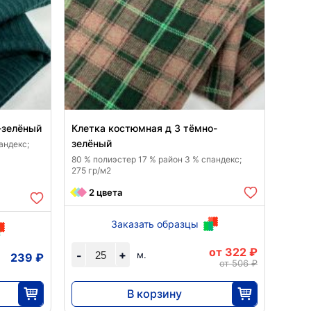
-зелёный
Клетка костюмная д 3 тёмно-
зелёный
андекс;
80 % полиэстер 17 % район 3 % спандекс;
275 гр/м2
2 цвета
Заказать образцы
от 322 ₽
+
-
м.
239 ₽
от 506 ₽
В корзину