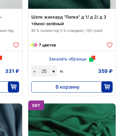
-
Шелк жаккард "Лапка" д 1/ д 2/ д 3
тёмно-зелёный
лиэстер;
95 % полиэстер 5 % спандекс; 155 гр/м2
7 цветов
Заказать образцы
331 ₽
+
359 ₽
-
м.
В корзину
8970
25
ХИТ