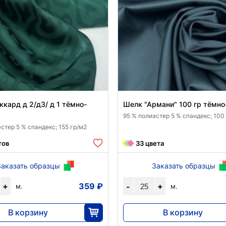
кард д 2/д3/ д 1 тёмно-
Шелк "Армани" 100 гр тёмно
95 % полиэстер 5 % спандекс; 100
стер 5 % спандекс; 155 гр/м2
тов
33 цвета
Заказать образцы
Заказать образцы
+
359 ₽
+
-
м.
м.
В корзину
В корзину