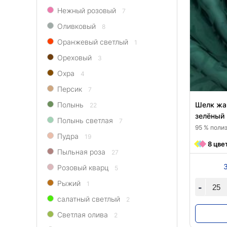
Нежный розовый
7
Оливковый
8
Оранжевый светлый
1
Ореховый
3
Охра
4
Персик
7
Полынь
Шелк жак
22
зелёный
Полынь светлая
7
95 % полиэ
Пудра
19
8 цве
Пыльная роза
27
Розовый кварц
5
Рыжий
1
-
салатный светлый
2
Светлая олива
2