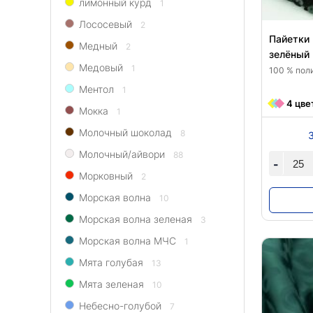
лимонный курд
1
Лососевый
2
Пайетки 
Медный
2
зелёный
Медовый
1
100 % пол
Ментол
1
4 цве
Мокка
1
Молочный шоколад
8
Молочный/айвори
88
-
Морковный
2
Морская волна
10
Морская волна зеленая
3
Морская волна МЧС
1
Мята голубая
13
Мята зеленая
10
Небесно-голубой
7