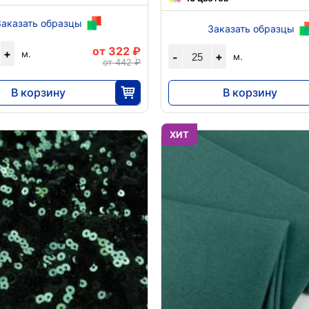
Заказать образцы
Заказать образцы
от 322 ₽
+
м.
+
-
м.
от 442 ₽
В корзину
В корзину
8050
6210
25
25
ХИТ