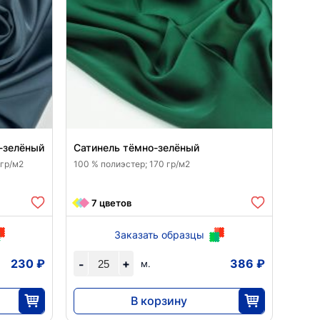
-зелёный
Сатинель тёмно-зелёный
 гр/м2
100 % полиэстер; 170 гр/м2
7 цветов
Заказать образцы
230 ₽
+
386 ₽
-
м.
В корзину