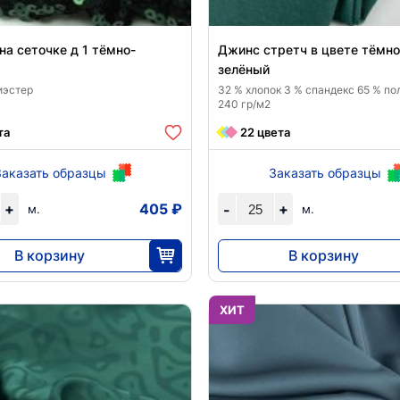
на сеточке д 1 тёмно-
Джинс стретч в цвете тёмно
зелёный
иэстер
32 % хлопок 3 % спандекс 65 % по
240 гр/м2
та
22 цвета
Заказать образцы
Заказать образцы
+
405 ₽
+
-
м.
м.
В корзину
В корзину
10 120
8280
25
25
ХИТ