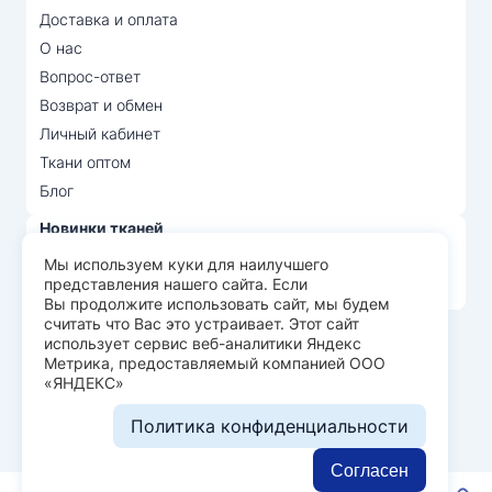
Доставка и оплата
О нас
Вопрос-ответ
Возврат и обмен
Личный кабинет
Ткани оптом
Блог
Новинки тканей
Распродажа тканей
Мы используем куки для наилучшего
представления нашего сайта. Если
Лидеры продаж
Вы продолжите использовать сайт, мы будем
считать что Вас это устраивает. Этот сайт
использует сервис веб-аналитики Яндекс
© Арт Текс — продажа тканей оптом, 2026
Метрика, предоставляемый компанией ООО
«ЯНДЕКС»
Пользовательское соглашение
Политика конфиденциальности
Политика конфиденциальности
Разработка сайта —
WEBELEMENT
Согласен
0
0