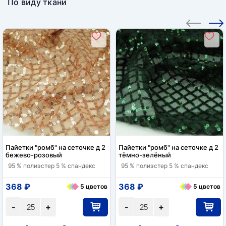
По виду ткани
Пайетки "ромб" на сеточке д 2
Пайетки "ромб" на сеточке д 2
бежево-розовый
тёмно-зелёный
95 % полиэстер 5 % спандекс
95 % полиэстер 5 % спандекс
368 ₽
368 ₽
5 цветов
5 цветов
-
+
-
+