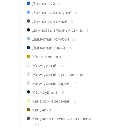
Джинсовый
4
Джинсовый голубой
3
Джинсовый синий
3
Джинсовый темный синий
1
Дымчатый голубой
20
Дымчатый синий
19
Желтое золото
2
Жемчужный
11
Жемчужный с розовинкой
2
Жемчужный серый
12
Изумрудный
13
Канарский зеленый
3
Капучино
27
Капучино с розовым оттенком
33