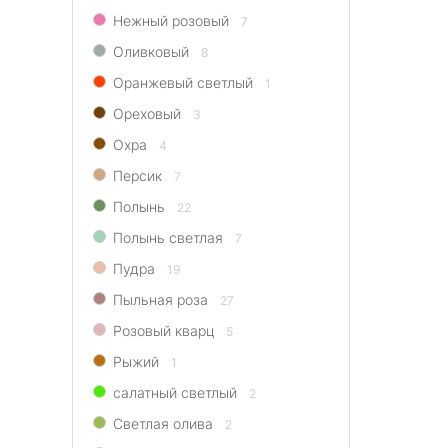
Нежный розовый
7
Оливковый
8
Оранжевый светлый
1
Ореховый
3
Охра
4
Персик
7
Полынь
22
Полынь светлая
7
Пудра
19
Пыльная роза
27
Розовый кварц
5
Рыжий
1
салатный светлый
2
Светлая олива
2