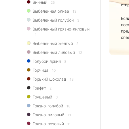
Винный
25
отп
Выбеленная олива
13
Есл
Выбеленный голубой
3
пос
Выбеленный грязно-лиловый
пре
1
спе
Выбеленный желтый
2
Выбеленный лиловый
12
Голубой яркий
8
Горчица
10
Горький шоколад
13
Графит
2
Грушевый
3
Грязно-голубой
18
Грязно-лиловый
11
Грязно-розовый
11