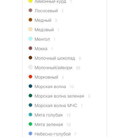
лимонный курд
1
Лососевый
2
Медный
2
Медовый
1
Ментол
1
Мокка
1
Молочный шоколад
8
Молочный/айвори
88
Морковный
2
Морская волна
10
Морская волна зеленая
3
Морская волна МЧС
1
Мята голубая
13
Мята зеленая
10
Небесно-голубой
7