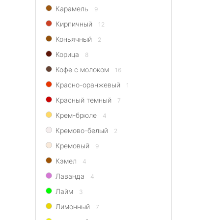
Карамель
9
Кирпичный
12
Коньячный
2
Корица
8
Кофе с молоком
16
Красно-оранжевый
1
Красный темный
7
Крем-брюле
4
Кремово-белый
2
Кремовый
9
Кэмел
4
Лаванда
4
Лайм
3
Лимонный
7