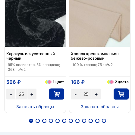
Каракуль искусственный
Хлопок креш компаньон
черный
бежево-розовый
95% полиэстер, 5% спандекс;
100 % хлопок; 75 гр/м2
363 гр/м2
506 ₽
166 ₽
1 цвет
2 цвета
+
+
-
-
Заказать образцы
Заказать образцы