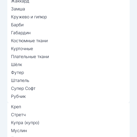
Жаккард
Замша
Кружево и гипюр
Барби
Габардин
Костюмные ткани
Курточные
Плательные ткани
Шёлк
Футер
Штапель
Супер Софт
Рубчик
Креп
Стретч
Купра (купро)
Муслин