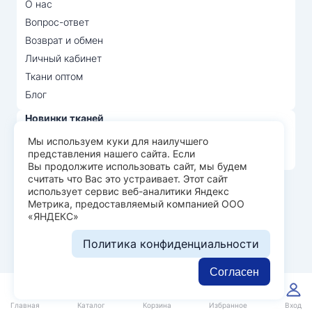
О нас
Вопрос-ответ
Возврат и обмен
Личный кабинет
Ткани оптом
Блог
Новинки тканей
Распродажа тканей
Мы используем куки для наилучшего
представления нашего сайта. Если
Лидеры продаж
Вы продолжите использовать сайт, мы будем
считать что Вас это устраивает. Этот сайт
использует сервис веб-аналитики Яндекс
© Арт Текс — продажа тканей оптом, 2026
Метрика, предоставляемый компанией ООО
«ЯНДЕКС»
Пользовательское соглашение
Политика конфиденциальности
Политика конфиденциальности
Разработка сайта —
WEBELEMENT
Согласен
0
0
Главная
Каталог
Корзина
Избранное
Вход