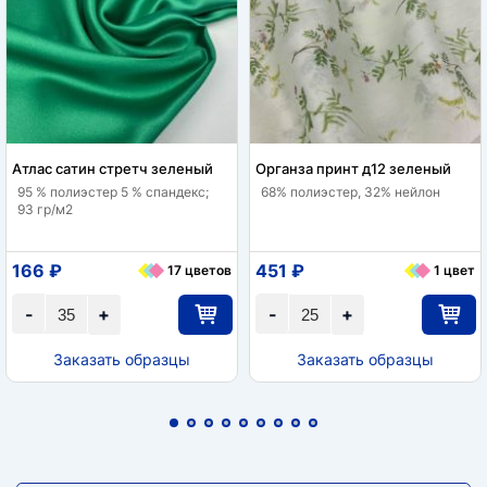
Атлас сатин стретч зеленый
Органза принт д12 зеленый
95 % полиэстер 5 % спандекс;
68% полиэстер, 32% нейлон
93 гр/м2
166 ₽
451 ₽
17 цветов
1 цвет
-
+
-
+
Заказать образцы
Заказать образцы